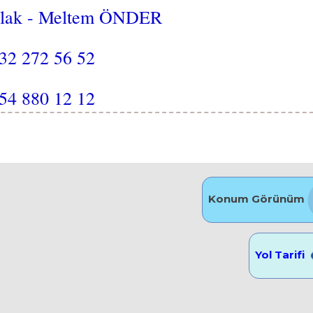
lak - Meltem ÖNDER
32 272 56 52
54 880 12 12
Konum Görünüm
Yol Tarifi