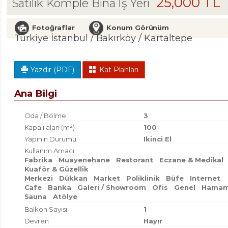
25,000 TL
Satılık Komple Bina İş Yeri
Fotoğraflar
Konum Görünüm
Türkiye İstanbul / Bakırköy
/ Kartaltepe
Yazdır (PDF)
Kat Planları
Ana Bilgi
Oda / Bölme
3
Kapalı alan (m²)
100
Yapının Durumu
Ikinci El
Kullanım Amacı
Fabrika
Muayenehane
Restorant
Eczane & Medikal
Kuaför & Güzellik
Merkezi
Dükkan
Market
Poliklinik
Büfe
Internet
Cafe
Banka
Galeri / Showroom
Ofis
Genel
Hamam
Sauna
Atölye
Balkon Sayısı
1
Devren
Hayır