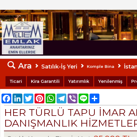
MELTEM EMLAK
Ara
Satılık-İş Yeri
İsta
Komple Bina
Ticari
Kira Garantili
Yatırımlık
Yenilenmiş
Pr
Facebook
LinkedIn
Twitter
Pinterest
WhatsApp
Telegram
Viber
Line
Share
HER TÜRLÜ TAPU İMAR A
DANIŞMANLIK HİZMETLERİ-