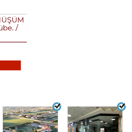
ÖNÜŞÜM
be. /