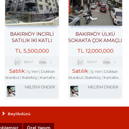
BAKIRKÖY İNCİRLİ
BAKIRKÖY ÜLKÜ
SATILIK İKİ KATLI
SOKAKTA ÇOK AMAÇLI
DÜKKAN YENİ BİNA
ÇARŞI DÜKKANI
TL
5,500,000
TL
12,000,000
80m²
2
120m²
2
Satılık
Satılık
İş Yeri
Dükkan
İş Yeri
Dükkan
İstanbul
Bakırköy
Kartaltepe Mah.
İstanbul
Bakırköy
Kartaltepe Mah.
MELTEM ÖNDER
MELTEM ÖNDER
Beylikdüzü
oblemsiz
Özel Yapım