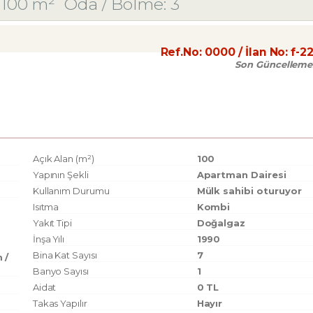
100 m²
Oda / Bölme: 3
Ref.No:
0000
/ İlan No:
f-2
Son Güncelleme
Açık Alan (m²)
100
Yapının Şekli
Apartman Dairesi
Kullanım Durumu
Mülk sahibi oturuyor
Isıtma
Kombi
Yakıt Tipi
Doğalgaz
İnşa Yılı
1990
Bina Kat Sayısı
7
 /
Banyo Sayısı
1
Aidat
0 TL
Takas Yapılır
Hayır