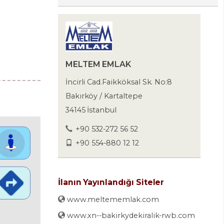
MELTEM EMLAK
İncirli Cad.Faikköksal Sk. No:8
Bakırköy / Kartaltepe
34145 İstanbul
+90 532-272 56 52
+90 554-880 12 12
İlanın Yayınlandığı Siteler
www.meltememlak.com
www.xn--bakirkydekiralik-rwb.com