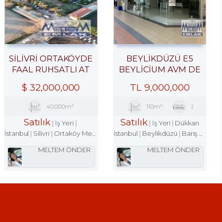
SILIVRI ORTAKÖYDE
BEYLİKDÜZÜ E5
FAAL RUHSATLI AT
BEYLİCİUM AVM DE
ÇIFTLIĞI,35.209M2
100M2 DÜKKAN
$
32,000,000
TL
9,000,000
TATILKÖYÜ
MAĞAZA
40,000m²
110m²
2
Satılık
Satılık
İş Yeri
İş Yeri
Dükkan
İstanbul
Silivri
Ortaköy Merkez Mah.
İstanbul
Beylikdüzü
Barış Mah.
MELTEM ÖNDER
MELTEM ÖNDER