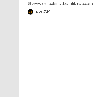
www.xn--bakirkydesatilik-rwb.com
port724