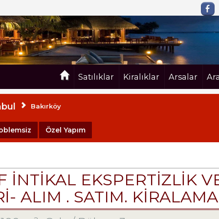
Satılıklar
Kiralıklar
Arsalar
Ar
nbul
Bakırköy
oblemsiz
Özel Yapım
F İNTİKAL EKSPERTİZLİK
 ALIM . SATIM. KİRALAMA