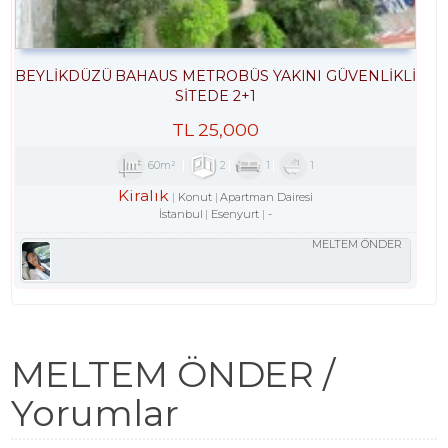
BEYLİKDÜZÜ BAHAUS METROBÜS YAKINI GÜVENLİKLİ
SİTEDE 2+1
TL
25,000
60m²
2
1
1
Kiralık
Konut
Apartman Dairesi
İstanbul
Esenyurt
-
MELTEM ÖNDER
MELTEM ÖNDER /
Yorumlar