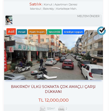
Satılık
Konut
Apartman Dairesi
İstanbul
Bakırköy
Kartaltepe Mah.
MELTEM ÖNDER
Acil
Fırsat
Fiyatı Düşen
Yatırımlık
Krediye Uygun
BAKIRKÖY ÜLKÜ SOKAKTA ÇOK AMAÇLI ÇARŞI
DÜKKANI
TL
12,000,000
120m²
2