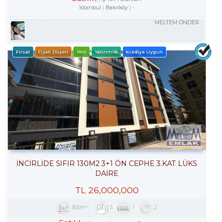
İstanbul
Bakırköy
-
MELTEM ÖNDER
Fırsat
Fiyatı Düşen
Yeni
Yatırımlık
Krediye Uygun
İNCİRLİDE SIFIR 130M2 3+1 ÖN CEPHE 3.KAT LÜKS
DAİRE
TL
26,000,000
165m²
3
1
2