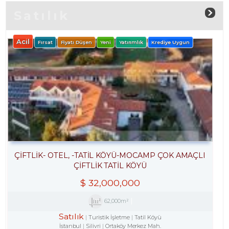
Satılık
Acil
Fırsat
Fiyatı Düşen
Yeni
Yatırımlık
Krediye Uygun
ÇIFTLIK- OTEL, -TATIL KÖYÜ-MOCAMP ÇOK AMAÇLI
ÇIFTLIK TATIL KÖYÜ
$
32,000,000
62,000m²
Satılık
Turistik İşletme
Tatil Köyü
İstanbul
Silivri
Ortaköy Merkez Mah.