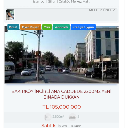
İstanbul
Silivri
Ortaköy Merkez Mah.
MELTEM ÖNDER
Fırsat
Fiyatı Düşen
Yeni
Yatırımlık
Krediye Uygun
BAKIRKÖY İNCİRLİ ANA CADDEDE 2200M2 YENİ
BİNADA DÜKKAN
TL
105,000,000
2,500m²
5
Satılık
İş Yeri
Dükkan