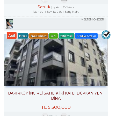
Satılık
İş Yeri
Dükkan
İstanbul
Beylikdüzü
Barış Mah.
MELTEM ÖNDER
Acil
Fırsat
Fiyatı Düşen
Yeni
Yatırımlık
Krediye Uygun
BAKIRKÖY İNCİRLİ SATILIK İKİ KATLI DÜKKAN YENİ
BİNA
TL
5,500,000