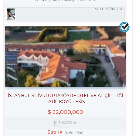
MELTEM ÖNDER
İSTANBUL SİLİVRİ ORTAKÖYDE OTEL VE AT ÇİFTLİĞİ
TATİL KÖYÜ TESİS
$
32,000,000
65,000m²
Satılık
İş Yeri
Otel