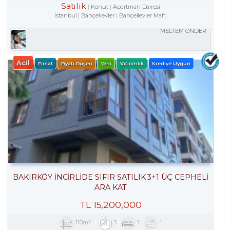
Satılık
Konut
Apartman Dairesi
İstanbul
Bahçelievler
Bahçelievler Mah.
MELTEM ÖNDER
Acil
Fırsat
Fiyatı Düşen
Yeni
Yatırımlık
Krediye Uygun
BAKIRKÖY İNCİRLİDE SIFIR SATILIK 3+1 ÜÇ CEPHELİ
ARA KAT
TL
15,200,000
110m²
3
1
1