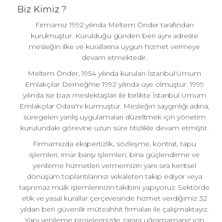
Biz Kimiz ?
Firmamız 1992 yılında Meltem Önder tarafından
kurulmuştur. Kurulduğu günden beri aynı adreste
mesleğin ilke ve kurallarına uygun hizmet vermeye
devam etmektedir.
Meltem Önder, 1954 yılında kurulan İstanbul Umum
Emlakçılar Derneği'ne 1992 yılında üye olmuştur. 1999
yılında ise bazı meslektaşları ile birlikte İstanbul Umum
Emlakçılar Odası'nı kurmuştur. Mesleğin saygınlığı adına,
süregelen yanlış uygulamaları düzeltmek için yönetim
kurulundaki görevine uzun süre titizlikle devam etmiştir.
Firmamızda ekspertizlik, sözleşme, kontrat, tapu
işlemleri, imar barışı işlemleri, bina güçlendirme ve
yenileme hizmetleri vermemizin yanı sıra kentsel
dönüşüm toplantılarınızı vekaleten takip ediyor veya
taşınmaz mülk işlemlerinizin takibini yapıyoruz. Sektörde
etik ve yasal kurallar çerçevesinde hizmet verdiğimiz 32
yıldan beri güvenilir müteahhit firmaları ile çalışmaktayız.
Yapı yenileme projelerinizde zarara uğramamanız için