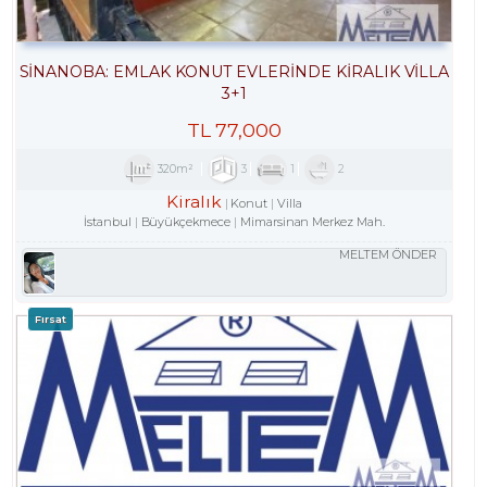
SİNANOBA: EMLAK KONUT EVLERINDE KİRALIK VİLLA
3+1
TL
77,000
320m²
3
1
2
Kiralık
Konut
Villa
İstanbul
Büyükçekmece
Mimarsinan Merkez Mah.
MELTEM ÖNDER
Fırsat