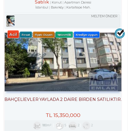
Satılık
Konut
Apartman Dairesi
İstanbul
Bakırköy
Kartaltepe Mah.
MELTEM ÖNDER
Acil
Fırsat
Fiyatı Düşen
Yatırımlık
Krediye Uygun
BAHÇELİEVLER YAYLADA 2 DAİRE BİRDEN SATILIKTIR.
TL
15,350,000
180m²
5
2
2