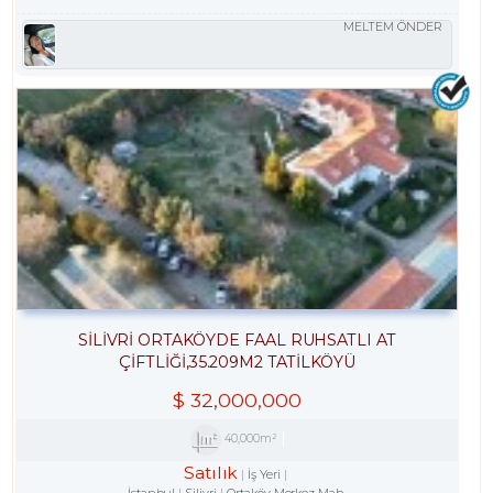
MELTEM ÖNDER
SILIVRI ORTAKÖYDE FAAL RUHSATLI AT
ÇIFTLIĞI,35.209M2 TATILKÖYÜ
$
32,000,000
40,000m²
Satılık
İş Yeri
İstanbul
Silivri
Ortaköy Merkez Mah.