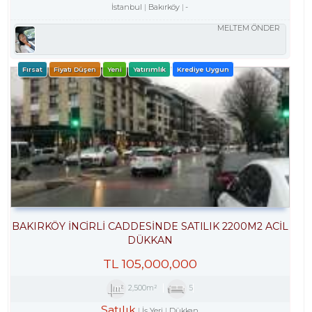
İstanbul
Bakırköy
-
MELTEM ÖNDER
Fırsat
Fiyatı Düşen
Yeni
Yatırımlık
Krediye Uygun
BAKIRKÖY İNCİRLİ CADDESINDE SATILIK 2200M2 ACİL
DÜKKAN
TL
105,000,000
2,500m²
5
Satılık
İş Yeri
Dükkan