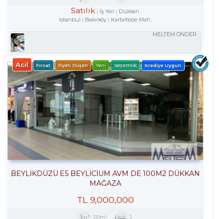
Satılık
İş Yeri
Dükkan
İstanbul
Bakırköy
Kartaltepe Mah.
MELTEM ÖNDER
Acil
Fırsat
Fiyatı Düşen
Yeni
Yatırımlık
Krediye Uygun
BEYLİKDÜZÜ E5 BEYLİCİUM AVM DE 100M2 DÜKKAN
MAĞAZA
TL
9,000,000
110m²
2