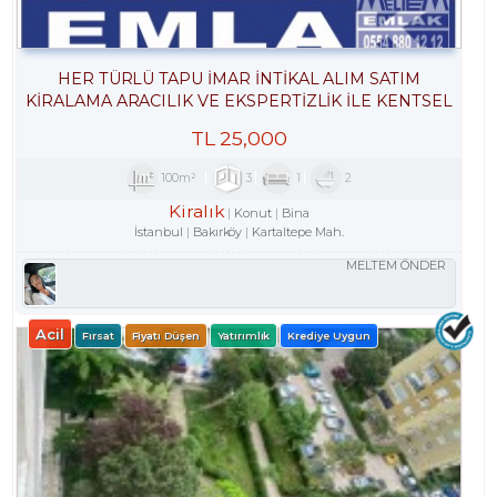
HER TÜRLÜ TAPU İMAR İNTİKAL ALIM SATIM
KİRALAMA ARACILIK VE EKSPERTİZLİK ILE KENTSEL
DÖNÜŞÜM DANIŞMANLIK HİZMETLERİ
TL
25,000
100m²
3
1
2
Kiralık
Konut
Bina
İstanbul
Bakırköy
Kartaltepe Mah.
MELTEM ÖNDER
Acil
Fırsat
Fiyatı Düşen
Yatırımlık
Krediye Uygun