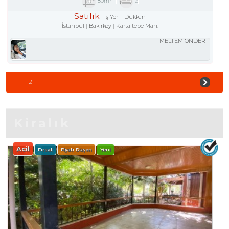
80m²
2
Satılık
İş Yeri
Dükkan
İstanbul
Bakırköy
Kartaltepe Mah.
MELTEM ÖNDER
1 - 12
Kiralık
Acil
Fırsat
Fiyatı Düşen
Yeni