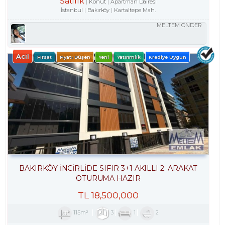
Satılık
Konut
Apartman Dairesi
İstanbul
Bakırköy
Kartaltepe Mah.
MELTEM ÖNDER
Acil
Fırsat
Fiyatı Düşen
Yeni
Yatırımlık
Krediye Uygun
BAKIRKÖY İNCİRLİDE SIFIR 3+1 AKILLI 2. ARAKAT
OTURUMA HAZIR
TL
18,500,000
115m²
3
1
2