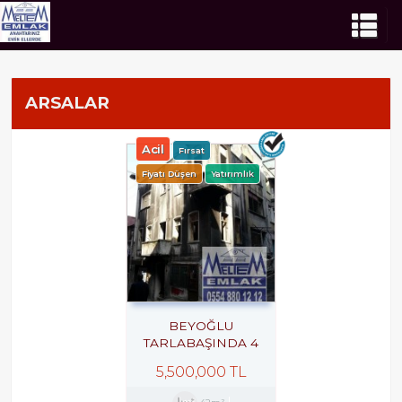
ARSALAR
Acil
Fırsat
Fiyatı Düşen
Yatırımlık
BEYOĞLU
TARLABAŞINDA 4
KATLI BINA ARSASI
5,500,000 TL