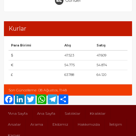
Gönder
Kurlar
Para Birimi
Alış
Satış
$
47.523
47.609
€
54.775
54.874
£
63.788
64.120
Son Güncelleme
08 Ağustos, 11:48
Facebook
LinkedIn
Twitter
WhatsApp
Telegram
Share
*Ana Sayfa
Ana Sayfa
Satılıklar
Kiralıklar
Arsalar
Arama
Ekibimiz
Hakkımızda
İletişim
Kariyer