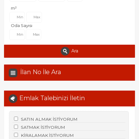
m²
Oda Sayısı
Ara
İlan No İle Ara
Emlak Talebinizi İletin
SATIN ALMAK İSTİYORUM
SATMAK İSTİYORUM
KİRALAMAK İSTİYORUM