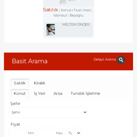
42m²
Satılık
Konut+Ticari İmarlı Arsa
İstanbul
Beyoğlu
MELTEM ÖNDER
Detaylı Arama
Basit Arama
Satılık
Kiralık
Konut
İş Yeri
Arsa
Turistik İşletme
Şehir
Fiyat