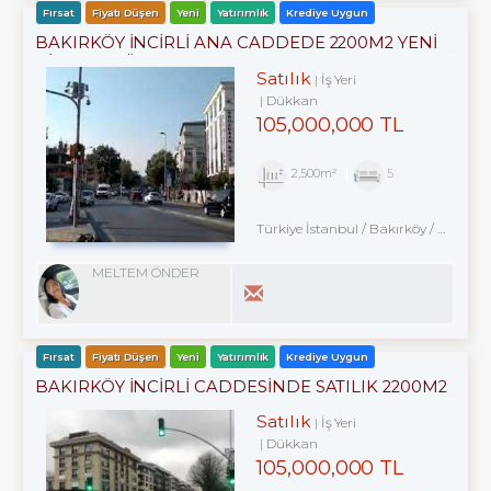
Fırsat
Fiyatı Düşen
Yeni
Yatırımlık
Krediye Uygun
BAKIRKÖY İNCİRLİ ANA CADDEDE 2200M2 YENİ
BİNADA DÜKKAN
Satılık
İş Yeri
Dükkan
105,000,000 TL
2,500m²
5
Türkiye İstanbul / Bakırköy
/ Ataköy
MELTEM ÖNDER
Fırsat
Fiyatı Düşen
Yeni
Yatırımlık
Krediye Uygun
BAKIRKÖY İNCİRLİ CADDESINDE SATILIK 2200M2
ACİL DÜKKAN
Satılık
İş Yeri
Dükkan
105,000,000 TL