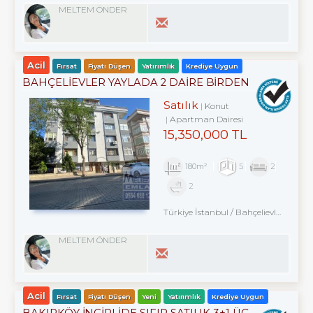
MELTEM ÖNDER
Acil
Fırsat
Fiyatı Düşen
Yatırımlık
Krediye Uygun
BAHÇELİEVLER YAYLADA 2 DAİRE BİRDEN
SATILIKTIR.
Satılık
Konut
Apartman Dairesi
15,350,000 TL
180m²
5
2
2
Türkiye İstanbul / Bahçelievler
/ Merk
MELTEM ÖNDER
Acil
Fırsat
Fiyatı Düşen
Yeni
Yatırımlık
Krediye Uygun
BAKIRKÖY İNCİRLİDE SIFIR SATILIK 3+1 ÜÇ