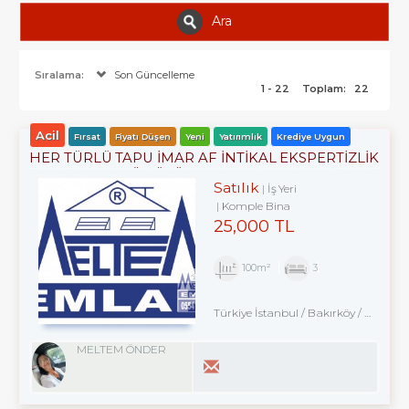
Ara
Sıralama:
Son Güncelleme
1 - 22
Toplam:
22
Acil
Fırsat
Fiyatı Düşen
Yeni
Yatırımlık
Krediye Uygun
HER TÜRLÜ TAPU İMAR AF İNTİKAL EKSPERTİZLİK
VE KENTSEL DÖNÜŞÜM DANIŞMANLIK
Satılık
İş Yeri
HİZMETLERİ- ALIM . SATIM. KİRALAMA DA 34
Komple Bina
YILLIK TECRÜBE.
25,000 TL
100m²
3
Türkiye İstanbul / Bakırköy
/ Kartaltepe
MELTEM ÖNDER