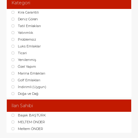
Kategori
Kira Garantili
Deniz Gören
Tatil Emlakları
Yatırımlık
Problemsiz
Luks Emlaklar
Ticari
Yenilenmiş
Özel Yapım
Marina Emlakları
Golf Emlakları
İndirimli (Uygun)
Doğa ve Dağ
İlan Sahibi
Başak BAŞTÜRK
MELTEM ÖNDER
Meltem ÖNDER