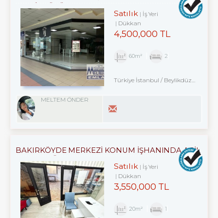
BEYLİZDÜZÜ E5 KENARI
Satılık
İş Yeri
Dükkan
4,500,000 TL
60m²
2
Türkiye İstanbul / Beylikdüzü
/ Kavak
MELTEM ÖNDER
BAKIRKÖYDE MERKEZİ KONUM İŞHANINDA ACİL
SATILIK DÜKKAN
Satılık
İş Yeri
Dükkan
3,550,000 TL
20m²
1