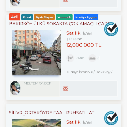
Acil
Fırsat
Fiyatı Düşen
Yatırımlık
Krediye Uygun
BAKIRKÖY ÜLKÜ SOKAKTA ÇOK AMAÇLI ÇARŞI
DÜKKANI
Satılık
İş Yeri
Dükkan
12,000,000 TL
120m²
2
Türkiye İstanbul / Bakırköy
/ Kartaltepe
MELTEM ÖNDER
SILIVRI ORTAKÖYDE FAAL RUHSATLI AT
ÇIFTLIĞI,35.209M2 TATILKÖYÜ
Satılık
İş Yeri