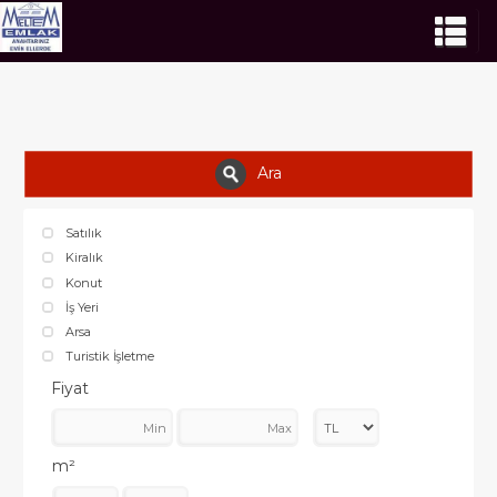
Ara
Satılık
Kiralık
Konut
İş Yeri
Arsa
Turistik İşletme
Fiyat
m²