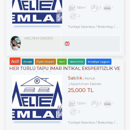
100m²
3
1
2
Türkiye İstanbul / Bakırköy
/ Kartaltepe
MELTEM ÖNDER
Acil
Fırsat
Fiyatı Düşen
Yeni
Yatırımlık
Krediye Uygun
HER TÜRLÜ TAPU İMAR İNTİKAL EKSPERTİZLİK VE
KENTSEL DÖNÜŞÜM DANIŞMANLIK HİZMETLERİ
Satılık
Konut
Apartman Dairesi
25,000 TL
120m²
3
1
2
Türkiye İstanbul / Bakırköy
/ Kartaltepe