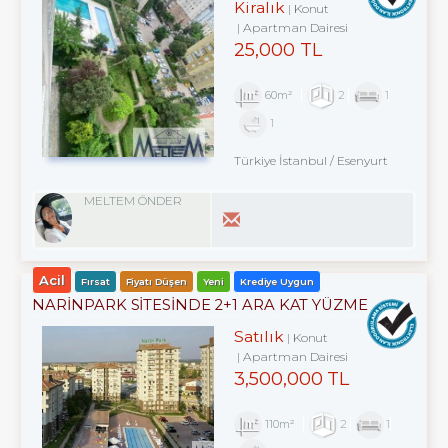
Kiralık
Konut
Apartman Dairesi
25,000 TL
60m²
2
1
1
Türkiye İstanbul / Esenyurt
MELTEM ÖNDER
Acil
Fırsat
Fiyatı Düşen
Yeni
Krediye Uygun
NARİNPARK SİTESİNDE 2+1 ARA KAT YÜZME
HAVUZ MANZARALI
Satılık
Konut
Apartman Dairesi
3,500,000 TL
110m²
2
1