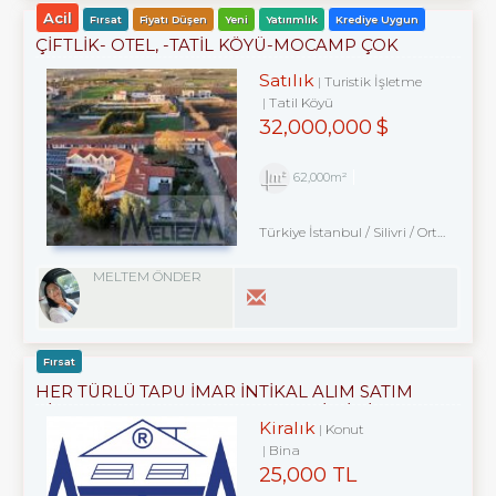
Acil
Fırsat
Fiyatı Düşen
Yeni
Yatırımlık
Krediye Uygun
ÇIFTLIK- OTEL, -TATIL KÖYÜ-MOCAMP ÇOK
AMAÇLI ÇIFTLIK TATIL KÖYÜ
Satılık
Turistik İşletme
Tatil Köyü
32,000,000 $
62,000m²
Türkiye İstanbul / Silivri
/ Ortaköy
/ 
MELTEM ÖNDER
Fırsat
HER TÜRLÜ TAPU İMAR İNTİKAL ALIM SATIM
KİRALAMA ARACILIK VE EKSPERTİZLİK ILE
Kiralık
Konut
KENTSEL DÖNÜŞÜM DANIŞMANLIK HİZMETLERİ
Bina
25,000 TL