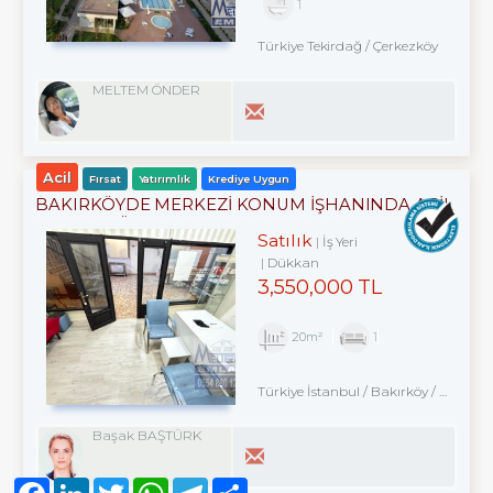
1
Türkiye Tekirdağ / Çerkezköy
MELTEM ÖNDER
Acil
Fırsat
Yatırımlık
Krediye Uygun
BAKIRKÖYDE MERKEZİ KONUM İŞHANINDA ACİL
SATILIK DÜKKAN
Satılık
İş Yeri
Dükkan
3,550,000 TL
20m²
1
Türkiye İstanbul / Bakırköy
/ Kartaltepe
Başak BAŞTÜRK
Facebook
LinkedIn
Twitter
WhatsApp
Telegram
Share