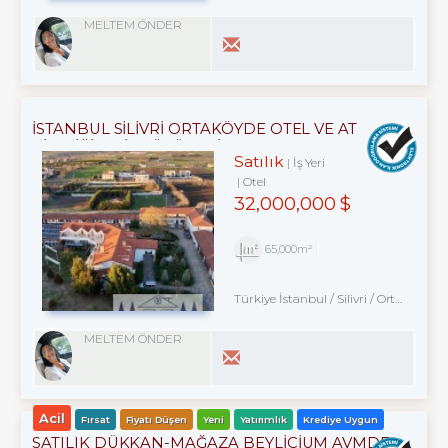
MELTEM ÖNDER
İSTANBUL SİLİVRİ ORTAKÖYDE OTEL VE AT
ÇİFTLİĞİ TATİL KÖYÜ TESİS
Satılık
İş Yeri
Otel
32,000,000 $
65,000m²
Türkiye İstanbul / Silivri
/ Ortaköy
/ 
MELTEM ÖNDER
Acil
Fırsat
Fiyatı Düşen
Yeni
Yatırımlık
Krediye Uygun
SATILIK DÜKKAN-MAĞAZA BEYLİCİUM AVMDE