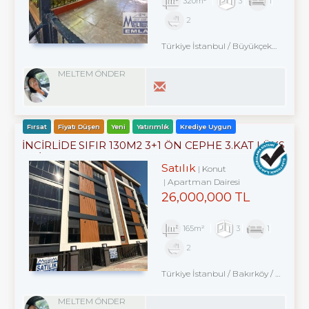
320m²
3
1
2
Türkiye İstanbul / Büyükçekmece
/ M
MELTEM ÖNDER
Fırsat
Fiyatı Düşen
Yeni
Yatırımlık
Krediye Uygun
İNCİRLİDE SIFIR 130M2 3+1 ÖN CEPHE 3.KAT LÜKS
DAİRE
Satılık
Konut
Apartman Dairesi
26,000,000 TL
165m²
3
1
2
Türkiye İstanbul / Bakırköy
/ Kartaltepe
MELTEM ÖNDER