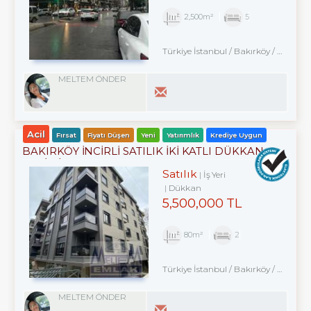
2,500m²
5
Türkiye İstanbul / Bakırköy
/ Zuhuratbaba
MELTEM ÖNDER
Acil
Fırsat
Fiyatı Düşen
Yeni
Yatırımlık
Krediye Uygun
BAKIRKÖY İNCİRLİ SATILIK İKİ KATLI DÜKKAN
YENİ BİNA
Satılık
İş Yeri
Dükkan
5,500,000 TL
80m²
2
Türkiye İstanbul / Bakırköy
/ Kartaltepe
MELTEM ÖNDER