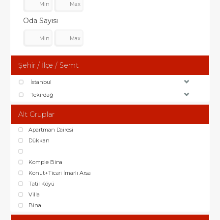
Oda Sayısı
Şehir / İlçe / Semt
İstanbul
Tekirdağ
Alt Gruplar
Apartman Dairesi
Dükkan
Komple Bina
Konut+Ticari İmarlı Arsa
Tatil Köyü
Villa
Bina