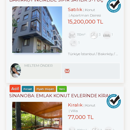
CEPHELİ ARA KAT
Satılık
Konut
Apartman Dairesi
15,200,000 TL
110m²
3
1
1
Türkiye İstanbul / Bakırköy
/ Kartaltepe
MELTEM ÖNDER
Acil
Fırsat
Fiyatı Düşen
Yeni
SİNANOBA: EMLAK KONUT EVLERINDE KİRALIK
VİLLA 3+1
Kiralık
Konut
Villa
77,000 TL