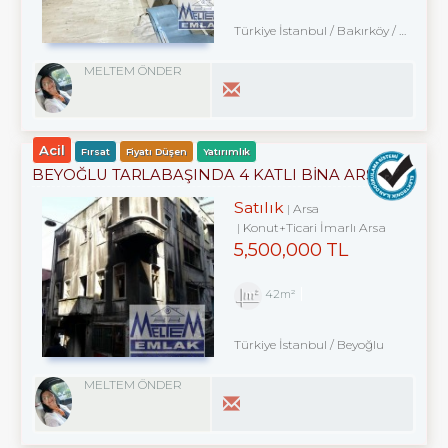
Türkiye İstanbul / Bakırköy
/ Kartaltepe
MELTEM ÖNDER
Acil
Fırsat
Fiyatı Düşen
Yatırımlık
BEYOĞLU TARLABAŞINDA 4 KATLI BINA ARSASI
Satılık
Arsa
Konut+Ticari İmarlı Arsa
5,500,000 TL
42m²
Türkiye İstanbul / Beyoğlu
MELTEM ÖNDER