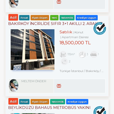
Acil
Fırsat
Fiyatı Düşen
Yeni
Yatırımlık
Krediye Uygun
BAKIRKÖY İNCİRLİDE SIFIR 3+1 AKILLI 2. ARAKAT
OTURUMA HAZIR
Satılık
Konut
Apartman Dairesi
18,500,000 TL
115m²
3
1
2
Türkiye İstanbul / Bakırköy
/ Kartaltepe
MELTEM ÖNDER
Acil
Fırsat
Fiyatı Düşen
Yatırımlık
Krediye Uygun
BEYLİKDÜZÜ BAHAUS METROBÜS YAKINI
GÜVENLİKLİ SİTEDE 2+1