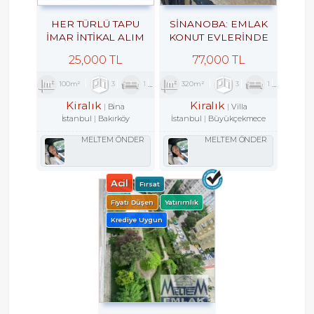
HER TÜRLÜ TAPU
SİNANOBA: EMLAK
İMAR İNTİKAL ALIM
KONUT EVLERINDE
SATIM KİRALAMA
KİRALIK VİLLA 3+1
25,000 TL
77,000 TL
ARACILIK VE
EKSPERTİZLİK ILE
100m²
3
1
2
320m²
3
1
2
KENTSEL DÖNÜŞÜM
DANIŞMANLIK
Kiralık
Kiralık
Bina
Villa
HİZMETLERİ
İstanbul
Bakırköy
İstanbul
Büyükçekmece
MELTEM ÖNDER
MELTEM ÖNDER
Acil
Fırsat
Fiyatı Düşen
Yatırımlık
Krediye Uygun