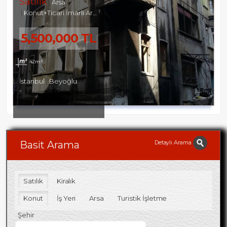
Satılık
Arsa
Konut+Ticari İmarlı Arsa
5,500,000 TL
42m²
İstanbul
Beyoğlu
-
Detaylı Arama
Basit Arama
Satılık
Kiralık
Konut
İş Yeri
Arsa
Turistik İşletme
Şehir