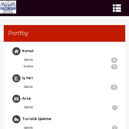
Portföy
Konut
Satılık
6
Kiralık
3
İş Yeri
Satılık
11
Arsa
Satılık
1
Turistik İşletme
Satılık
1