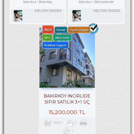
İstanbul
Bakırköy
İstanbul
Bahçelievler
MELTEM ÖNDER
MELTEM ÖNDER
Acil
Fırsat
Fiyatı Düşen
Yeni
Yatırımlık
Krediye Uygun
BAKIRKÖY İNCİRLİDE
SIFIR SATILIK 3+1 ÜÇ
CEPHELİ ARA KAT
15,200,000 TL
110m²
3
1
1