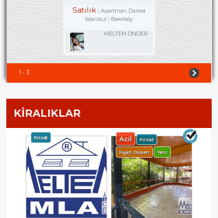
Satılık
Apartman Dairesi
İstanbul
Bakırköy
MELTEM ÖNDER
1 - 3
KİRALIKLAR
Fırsat
Acil
Fırsat
Fiyatı Düşen
Yeni