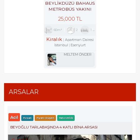
BEYLİKDÜZÜ BAHAUS
METROBÜS YAKINI
GÜVENLİKLİ SİTEDE
25,000 TL
2+1
60m²
2
1
1
Kiralık
Apartman Dairesi
İstanbul
Esenyurt
MELTEM ÖNDER
ARSALAR
Acil
Fırsat
Fiyatı Düşen
Yatırımlık
BEYOĞLU TARLABAŞINDA 4 KATLI BINA ARSASI