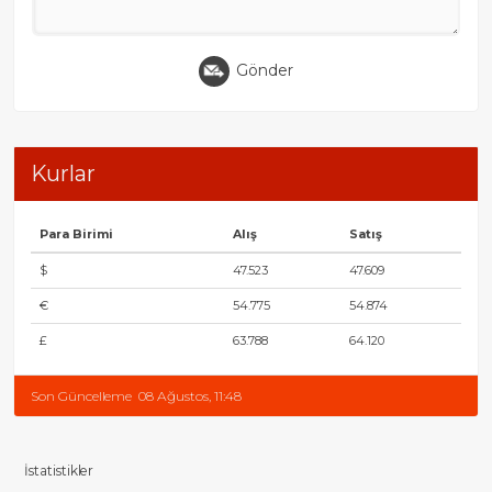
Gönder
Kurlar
Para Birimi
Alış
Satış
$
47.523
47.609
€
54.775
54.874
£
63.788
64.120
Son Güncelleme
08 Ağustos, 11:48
İstatistikler