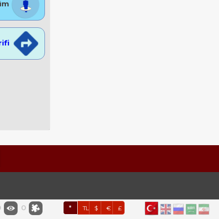
nüm
rifi
0
0
*
TL
$
€
£