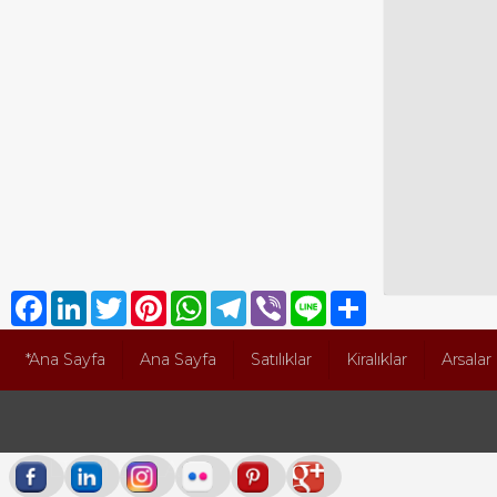
Facebook
LinkedIn
Twitter
Pinterest
WhatsApp
Telegram
Viber
Line
Share
*Ana Sayfa
Ana Sayfa
Satılıklar
Kiralıklar
Arsalar
MELTEM EMLAK