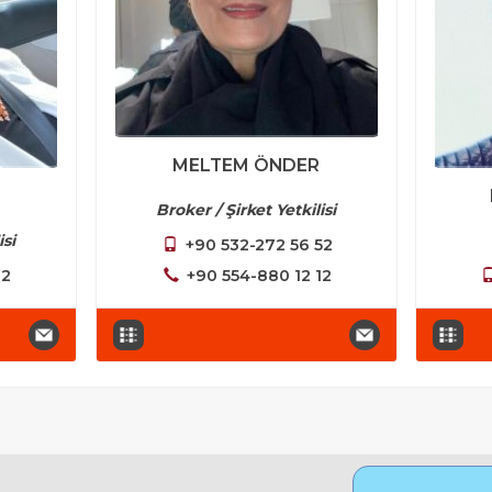
MELTEM ÖNDER
Broker / Şirket Yetkilisi
isi
+90 532-272 56 52
12
+90 554-880 12 12