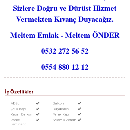
Sizlere Doğru ve Dürüst Hizmet
Vermekten Kıvanç Duyacağız.
Meltem Emlak - Meltem ÖNDER
0532 272 56 52
0554 880 12 12
İç Özellikler
ADSL
Balkon
Çelik Kapı
Duşakabin
Kapalı Balkon
Panel Kapı
Parke -
Seramik Zemin
Laminant