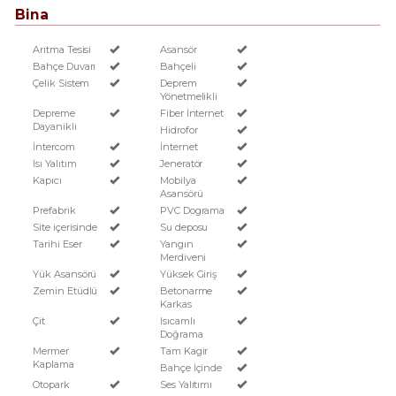
Bina
Arıtma Tesisi
Asansör
Bahçe Duvarı
Bahçeli
Çelik Sistem
Deprem
Yönetmelikli
Depreme
Fiber İnternet
Dayanikli
Hidrofor
İntercom
İnternet
Isı Yalıtım
Jeneratör
Kapıcı
Mobilya
Asansörü
Prefabrik
PVC Dograma
Site içerisinde
Su deposu
Tarihi Eser
Yangın
Merdiveni
Yük Asansörü
Yüksek Giriş
Zemin Etüdlü
Betonarme
Karkas
Çit
Isıcamlı
Doğrama
Mermer
Tam Kagir
Kaplama
Bahçe İçinde
Otopark
Ses Yalıtımı