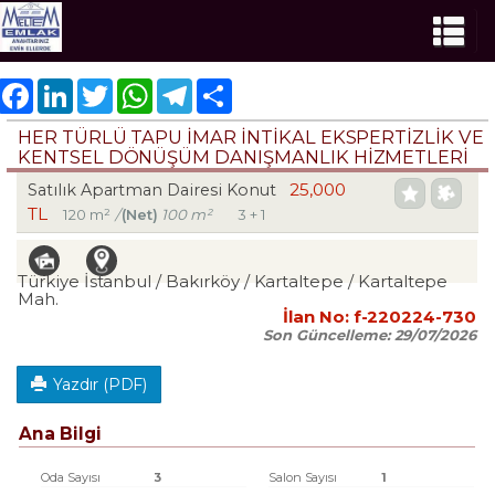
Facebook
LinkedIn
Twitter
WhatsApp
Telegram
Share
HER TÜRLÜ TAPU İMAR İNTİKAL EKSPERTİZLİK VE
KENTSEL DÖNÜŞÜM DANIŞMANLIK HİZMETLERİ
25,000
Satılık Apartman Dairesi Konut
TL
120 m²
/
(Net)
100 m²
3 + 1
Türkiye İstanbul / Bakırköy
/ Kartaltepe
/ Kartaltepe
Mah.
İlan No:
f-220224-730
Son Güncelleme:
29/07/2026
Yazdır (PDF)
Ana Bilgi
Oda Sayısı
3
Salon Sayısı
1