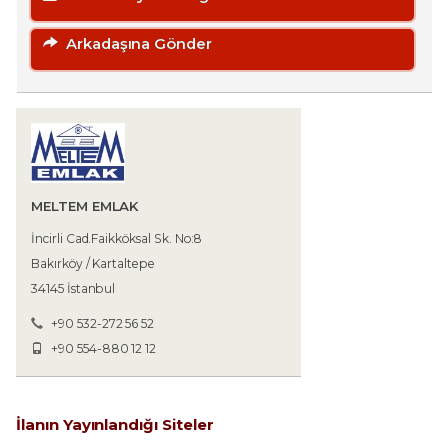
Arkadaşına Gönder
MELTEM EMLAK
İncirli Cad.Faikköksal Sk. No:8
Bakırköy / Kartaltepe
34145 İstanbul
+90 532-272 56 52
+90 554-880 12 12
İlanın Yayınlandığı Siteler