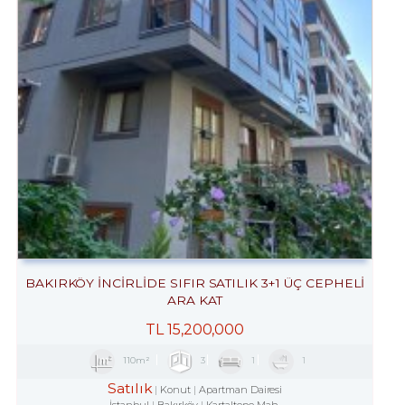
BAKIRKÖY İNCİRLİDE SIFIR SATILIK 3+1 ÜÇ CEPHELİ
ARA KAT
TL
15,200,000
110m²
3
1
1
Satılık
Konut
Apartman Dairesi
İstanbul
Bakırköy
Kartaltepe Mah.