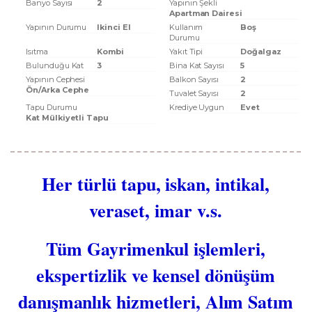
Banyo Sayısı
2
Yapının Şekli
Apartman Dairesi
Yapının Durumu
Ikinci El
Kullanım
Boş
Durumu
Isıtma
Kombi
Yakıt Tipi
Doğalgaz
Bulunduğu Kat
3
Bina Kat Sayısı
5
Yapının Cephesi
Balkon Sayısı
2
Ön/Arka Cephe
Tuvalet Sayısı
2
Tapu Durumu
Krediye Uygun
Evet
Kat Mülkiyetli Tapu
Her türlü tapu, iskan, intikal,
veraset, imar v.s.
Tüm Gayrimenkul işlemleri,
ekspertizlik ve kensel dönüşüm
danışmanlık hizmetleri, Alım Satım