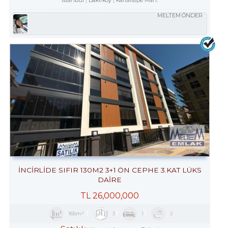
MELTEM ÖNDER
İNCİRLİDE SIFIR 130M2 3+1 ÖN CEPHE 3.KAT LÜKS
DAİRE
TL
26,000,000
165m²
3
1
2