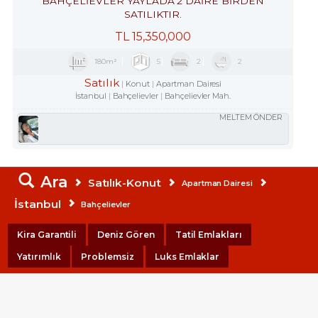
BAHÇELİEVLER YAYLADA 2 DAİRE BİRDEN
SATILIKTIR.
TL
15,350,000
180m²
5
2
2
Satılık
Konut
Apartman Dairesi
İstanbul
Bahçelievler
Bahçelievler Mah.
MELTEM ÖNDER
Ara
Satılık-Konut
Apartman Dairesi
İstanbul
Bahçelievler
Kira Garantili
Deniz Gören
Tatil Emlakları
Yatırımlık
Problemsiz
Luks Emlaklar