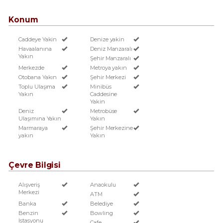
Konum
Caddeye Yakin
Denize yakin
Havaalanına
Deniz Manzaralı
Yakın
Şehir Manzaralı
Merkezde
Metroya yakın
Otobana Yakın
Şehir Merkezi
Toplu Ulaşıma
Minibüs
Yakın
Caddesine
Yakin
Deniz
Metrobüse
Ulaşımına Yakın
Yakın
Marmaraya
Şehir Merkezine
yakın
Yakın
Çevre Bilgisi
Alışveriş
Anaokulu
Merkezi
ATM
Banka
Belediye
Benzin
Bowling
Istasyonu
Cafe