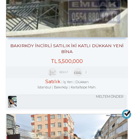
BAKIRKÖY İNCİRLİ SATILIK İKİ KATLI DÜKKAN YENİ
BİNA
TL
5,500,000
80m²
2
Satılık
İş Yeri
Dükkan
İstanbul
Bakırköy
Kartaltepe Mah.
MELTEM ÖNDER