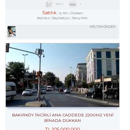
60m²
2
Satılık
İş Yeri
Dükkan
İstanbul
Beylikdüzü
Barış Mah.
MELTEM ÖNDER
BAKIRKÖY İNCİRLİ ANA CADDEDE 2200M2 YENİ
BİNADA DÜKKAN
TL
105,000,000