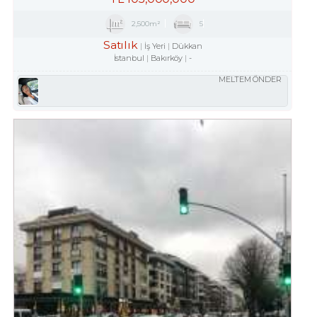
2,500m²
5
Satılık
İş Yeri
Dükkan
İstanbul
Bakırköy
-
MELTEM ÖNDER