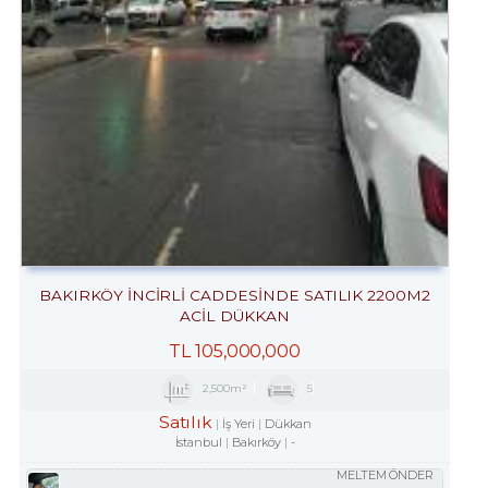
BAKIRKÖY İNCİRLİ CADDESINDE SATILIK 2200M2
ACİL DÜKKAN
TL
105,000,000
2,500m²
5
Satılık
İş Yeri
Dükkan
İstanbul
Bakırköy
-
MELTEM ÖNDER