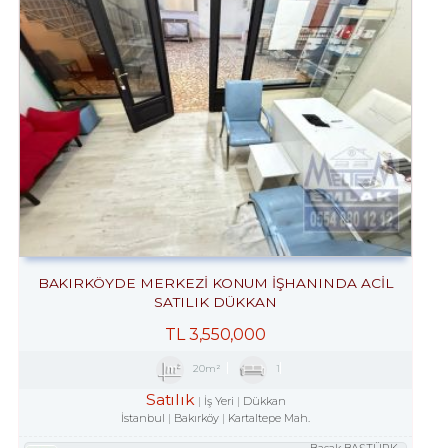
BAKIRKÖYDE MERKEZİ KONUM İŞHANINDA ACİL
SATILIK DÜKKAN
TL
3,550,000
20m²
1
Satılık
İş Yeri
Dükkan
İstanbul
Bakırköy
Kartaltepe Mah.
Başak BAŞTÜRK