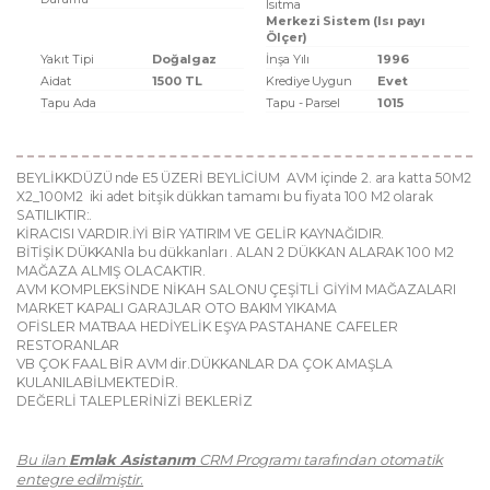
Isıtma
Merkezi Sistem (Isı payı
Ölçer)
Yakıt Tipi
Doğalgaz
İnşa Yılı
1996
Aidat
1500 TL
Krediye Uygun
Evet
Tapu Ada
Tapu - Parsel
1015
BEYLİKKDÜZÜ nde E5 ÜZERİ BEYLİCİUM AVM içinde 2. ara katta 50M2
X2_100M2 iki adet bitşik dükkan tamamı bu fiyata 100 M2 olarak
SATILIKTIR:.
KİRACISI VARDIR.İYİ BİR YATIRIM VE GELİR KAYNAĞIDIR.
BİTİŞİK DÜKKANla bu dükkanları . ALAN 2 DÜKKAN ALARAK 100 M2
MAĞAZA ALMIŞ OLACAKTIR.
AVM KOMPLEKSİNDE NİKAH SALONU ÇEŞİTLİ GİYİM MAĞAZALARI
MARKET KAPALI GARAJLAR OTO BAKIM YIKAMA
OFİSLER MATBAA HEDİYELİK EŞYA PASTAHANE CAFELER
RESTORANLAR
VB ÇOK FAAL BİR AVM dir.DÜKKANLAR DA ÇOK AMAŞLA
KULANILABİLMEKTEDİR.
DEĞERLİ TALEPLERİNİZİ BEKLERİZ
Bu ilan
Emlak Asistanım
CRM Programı tarafından otomatik
entegre edilmiştir.