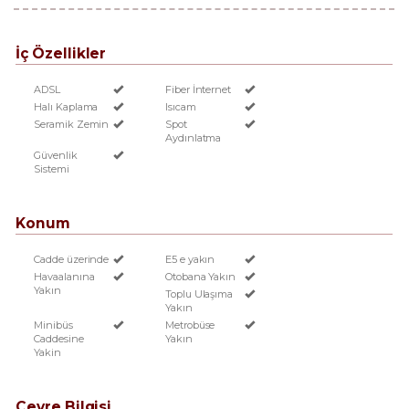
İç Özellikler
ADSL
Fiber İnternet
Halı Kaplama
Isıcam
Seramik Zemin
Spot
Aydınlatma
Güvenlik
Sistemi
Konum
Cadde üzerinde
E5 e yakın
Havaalanına
Otobana Yakın
Yakın
Toplu Ulaşıma
Yakın
Minibüs
Metrobüse
Caddesine
Yakın
Yakin
Çevre Bilgisi