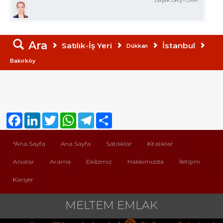
Ara
Satılık-İş Yeri
İstanbul
Dükkan
Bakırköy
Facebook
LinkedIn
Twitter
WhatsApp
Telegram
Share
*Ana Sayfa
Ana Sayfa
Satılıklar
Kiralıklar
Arsalar
Arama
Ekibimiz
Hakkımızda
İletişim
Kariyer
MELTEM EMLAK