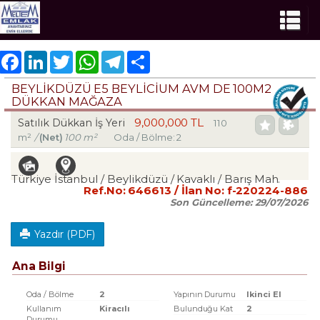
Facebook
LinkedIn
Twitter
WhatsApp
Telegram
Share
BEYLİKDÜZÜ E5 BEYLİCİUM AVM DE 100M2
DÜKKAN MAĞAZA
9,000,000 TL
Satılık Dükkan İş Yeri
110
m²
/
(Net)
100 m²
Oda / Bölme: 2
Türkiye İstanbul / Beylikdüzü
/ Kavaklı
/ Barış Mah.
Ref.No:
646613
/ İlan No:
f-220224-886
Son Güncelleme:
29/07/2026
Yazdır (PDF)
Ana Bilgi
Oda / Bölme
2
Yapının Durumu
Ikinci El
Kullanım
Kiracılı
Bulunduğu Kat
2
Durumu