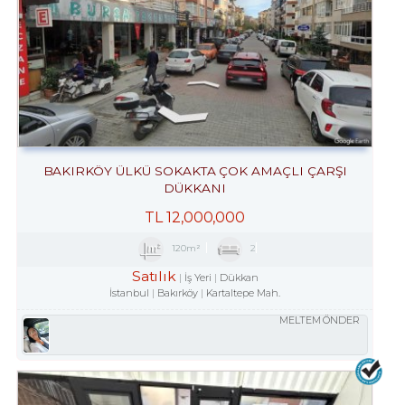
BAKIRKÖY ÜLKÜ SOKAKTA ÇOK AMAÇLI ÇARŞI
DÜKKANI
TL
12,000,000
120m²
2
Satılık
İş Yeri
Dükkan
İstanbul
Bakırköy
Kartaltepe Mah.
MELTEM ÖNDER