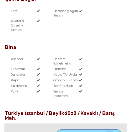
Cafe
Hastane (Sağlık
Tesisi)
Kuaför &
Güzellik
Merkezi
Bina
Asansör
Deprem
Yönetmelikli
Güvenlik
Hidrofor
Jeneratör
Kablo TV-Uydu
Kapıcı
Otopark - Kapalı
Su deposu
Telefon Hattı
Wi-Fi
Yangın
Merdiveni
Türkiye İstanbul / Beylikdüzü
/ Kavaklı
/ Barış
Mah.