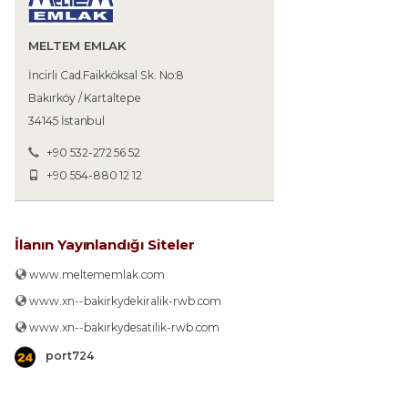
MELTEM EMLAK
İncirli Cad.Faikköksal Sk. No:8
Bakırköy / Kartaltepe
34145 İstanbul
+90 532-272 56 52
+90 554-880 12 12
İlanın Yayınlandığı Siteler
www.meltememlak.com
www.xn--bakirkydekiralik-rwb.com
www.xn--bakirkydesatilik-rwb.com
port724