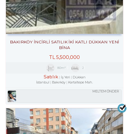
BAKIRKÖY İNCİRLİ SATILIK İKİ KATLI DÜKKAN YENİ
BİNA
TL
5,500,000
80m²
2
Satılık
İş Yeri
Dükkan
İstanbul
Bakırköy
Kartaltepe Mah.
MELTEM ÖNDER