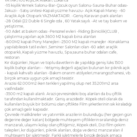
YATAK /100 KİŞİLİK Alakart Lokanta
-95 kişilik Yemek Salonu-Bar-Çocuk oyun Salonu-Sauna-Buhar odası-
Jakuzi- -Satış ünitesi-Kapalı yüzme havuzu- Açık Kapalı Manej- -60
Araçlık Açık Otopark YAZMAKTADIR. -Geniş Karavan park alanları
-28 Odalı (22 Duble 6 Single oda , 60 Yatak sayılı. -At ve tay bakım ve
yetiştirme,
-90 Adet at bakım odası -Personel evleri -Riding (binicilik)CLUB ,
çalıştırma yapılan açık 3600 M2 kapalı bina alanları
-800M2 kapalı Pony Manejleri -2500 M2 kapalı manejler -Konaklama
yapılabilecek tatil evleri ,Seminer Salonları olan -60 adet araçlık
otoparklı, Kapalı yüzme havuzlu, Spa,sauna buhar odaları cafe,
restoran
Kır düğünleri ,Nişan ve toplu davetlerin de yapıldığı geniş lüks 1500
kişilik bahçe alanları - -Yetişmiş değerli ağaçları bulunan kır piknik açık
- kapalı kahvaltı alanları -Bakım onarım atölyeleri,marangozhanesi, vb.
birçok amaca uygun çok amaçlı tesistir.
Arazisi 62.000m2 iken terkleri yapılmış olup net 35.209m2 arsa
vasfındadır.
-3500 m2 kapalı alanlı. Arazi çevresindeki boş alanları da bu çiftlik
tarafından kullanılmaktadır. Geniş arazidedir. Köpek oteli olarak da
kullanılan büyük bir bölümü olan çiftlikte Film şirketlerinin sık kiraladığı
çok amaçlı gelir kapısıdır.
Çevrede malikâneler ve yatırımlık arazilerin bulunduğu (her geçen gün
değerine değer katan) bölgede muhteşem çiftliklerin sıralandığı deniz
manzaralı, ulaşımı kolay olan çiftliğimiz, Köpek oteli, Dizi film çekim
talepleri, kır düğünleri, piknik alanları, doğa ve deniz manzaraları il
muhteşem bir işletmedir. Farklı işletmelerle birçok değişik amaca