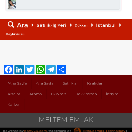
Ara
Satılık-İş Yeri
İstanbul
Dükkan
Beylikdüzü
Facebook
LinkedIn
Twitter
WhatsApp
Telegram
Share
*Ana Sayfa
Ana Sayfa
Satılıklar
Kiralıklar
Arsalar
Arama
Ekibimiz
Hakkımızda
İletişim
Kariyer
MELTEM EMLAK
powered by
port724.com
, trademark of
BitsCosmos Technology
|