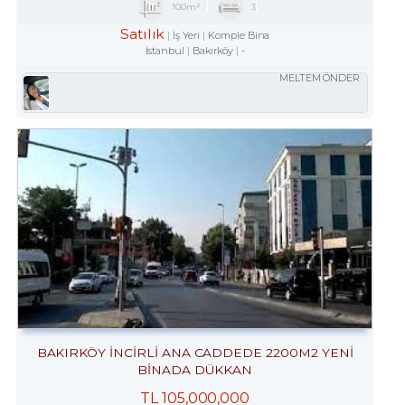
100m²
3
Satılık
İş Yeri
Komple Bina
İstanbul
Bakırköy
-
MELTEM ÖNDER
BAKIRKÖY İNCİRLİ ANA CADDEDE 2200M2 YENİ
BİNADA DÜKKAN
TL
105,000,000