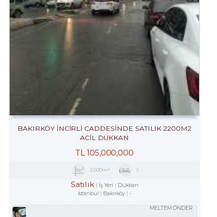
BAKIRKÖY İNCİRLİ CADDESINDE SATILIK 2200M2
ACİL DÜKKAN
TL
105,000,000
2,500m²
5
Satılık
İş Yeri
Dükkan
İstanbul
Bakırköy
-
MELTEM ÖNDER