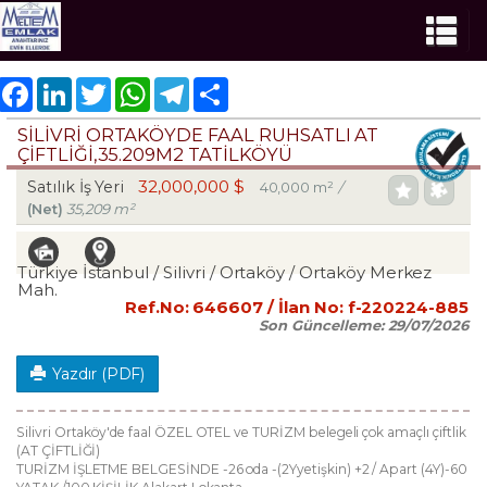
Facebook
LinkedIn
Twitter
WhatsApp
Telegram
Share
SILIVRI ORTAKÖYDE FAAL RUHSATLI AT
ÇIFTLIĞI,35.209M2 TATILKÖYÜ
32,000,000 $
Satılık İş Yeri
40,000 m²
/
(Net)
35,209 m²
Türkiye İstanbul / Silivri
/ Ortaköy
/ Ortaköy Merkez
Mah.
Ref.No:
646607
/ İlan No:
f-220224-885
Son Güncelleme:
29/07/2026
Yazdır (PDF)
Silivri Ortaköy'de faal ÖZEL OTEL ve TURİZM belegeli çok amaçlı çiftlik
(AT ÇİFTLİĞİ)
TURİZM İŞLETME BELGESİNDE -26 oda -(2Yyetişkin) +2 / Apart (4Y)-60