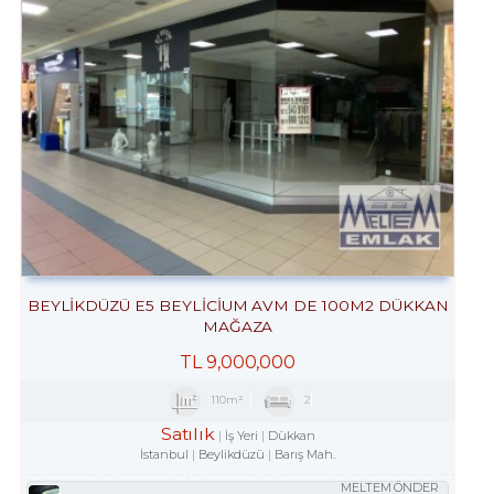
BEYLİKDÜZÜ E5 BEYLİCİUM AVM DE 100M2 DÜKKAN
MAĞAZA
TL
9,000,000
110m²
2
Satılık
İş Yeri
Dükkan
İstanbul
Beylikdüzü
Barış Mah.
MELTEM ÖNDER