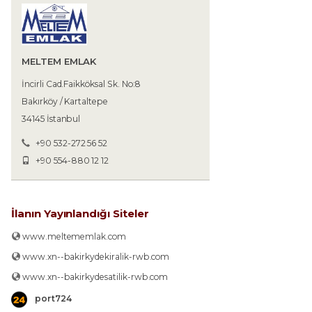
MELTEM EMLAK
İncirli Cad.Faikköksal Sk. No:8
Bakırköy / Kartaltepe
34145 İstanbul
+90 532-272 56 52
+90 554-880 12 12
İlanın Yayınlandığı Siteler
www.meltememlak.com
www.xn--bakirkydekiralik-rwb.com
www.xn--bakirkydesatilik-rwb.com
port724