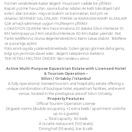
hizmet verebilecek kadar değerli. Muazzam vadide bir çiftliktir.
Kapalı yüzme havuzları ,sauna buhar odaları,iki katlı lüks döşeli tatil
evleri, idari binaları. Hayvan bakım ve barınakları, bol çim ve
otlakları.SEMİNER SALONLARI . PİKNİK ve KARAVAN KAMP ALANLARI
Çok amaçlı işletmeye uygun muhteşem çiftliktir.
LOKASYON OLARAK Yeni hava limanına 20 dakika Silivri merkeze 10
KM.Selimpaşa’ya 3 Km,İstanbul Merkeze 60 Km.Kadar yakındır. Not:
Farklı teklifleriniz olursa değerlendirebiliriz.Kısmi takas olabilir. Tekliflere
ve pazarlığa açıktır.
Foto sınırlı sayıda yüklenebilmektedir.Sizleri gezip görmek daha geniş
bilgi için yerimize davet eder , değerli taleplerinizi bekleriz.
TEK YETKİLİ MELTEM ÖNDER ‘den randevu alınız.
Active Multi-Purpose Equestrian Estate with Licensed Hotel
& Tourism Operation –
Silivri / Ortaköy / Istanbul
A fully operational, licensed tourism and hospitality estate offering a
unique combination of boutique hotel, equestrian facilities, and event
venue, located in the prestigious area of Silivri Ortaköy.
Property Features
Official Tourism Operation License
26 guest rooms (double occupancy +2 extra beds / apartment units for
up to 4 guests)
→ Total capacity: 60 beds
À la carte restaurant (100 seats)
Dining hall (95 seats), bar & café