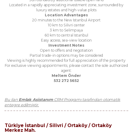
Located in a rapidly appreciating investment zone, surrounded by
luxury estates and high-value plots
Location Advantages
20 minutes to the New Istanbul Airport
10 km to Silivri center
3 km to Selimpaşa
60 km to central Istanbul
Easy access, sea-view location
Investment Notes
Open to offers and negotiation
Partial trade-in options may be considered
Viewing is highly recommended for full appreciation of the property
For exclusive viewing appointments, please contact the sole authorized
agent:
Meltem Önder
532 272 5652
Bu ilan
Emlak Asistanım
CRM Programı tarafından otomatik
entegre edilmiştir.
Türkiye İstanbul / Silivri
/ Ortaköy
/ Ortaköy
Merkez Mah.