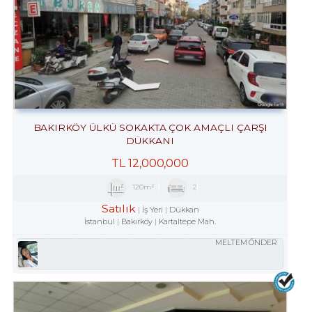
BAKIRKÖY ÜLKÜ SOKAKTA ÇOK AMAÇLI ÇARŞI
DÜKKANI
TL
12,000,000
120m²
2
Satılık
İş Yeri
Dükkan
İstanbul
Bakırköy
Kartaltepe Mah.
MELTEM ÖNDER