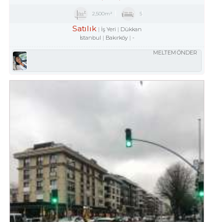
2,500m²
5
Satılık
İş Yeri
Dükkan
İstanbul
Bakırköy
-
MELTEM ÖNDER