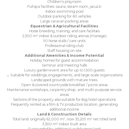
Children’s playroom
Full spa facilities: sauna, steam room, jacuzzi
Indoor swimming pool
Outdoor parking for 60 vehicles
Large caravan parking areas
Equestrian & Agricultural Facilities
Horse breeding, training, and care facilities
2,500 m² indoor & outdoor riding arenas (manege)
90 horse stalls / care units
Professional riding club
Staff housing on-site
Additional Amenities & Income Potential
Holiday homes for guest accommodation
Seminar and meeting halls
Luxury garden event area for up to 1,500 guests
→ Suitable for weddings, engagements, and large-scale organizations
Landscaped grounds with mature trees
Open & covered countryside breakfast / picnic areas
Maintenance workshops, carpentry shop, and multi-purpose service
areas
Sections of the property also suitable for dog hotel operations
Frequently rented as a film & TV production location, generating
additional income
Land & Construction Details
Total land: originally 62,000 m², now 35,209 m² net titled land
3,500 m² indoor built area
Surrounded by additional usable open land