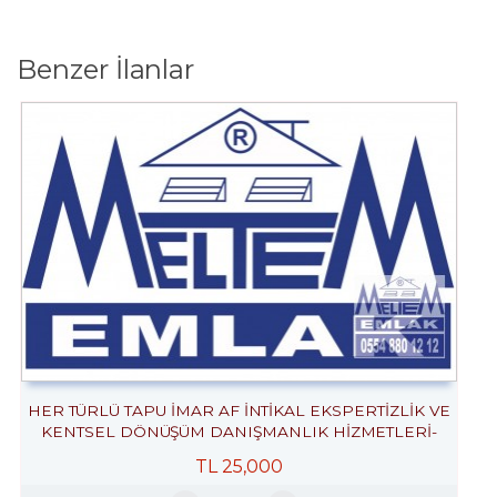
Benzer İlanlar
HER TÜRLÜ TAPU İMAR AF İNTİKAL EKSPERTİZLİK VE
KENTSEL DÖNÜŞÜM DANIŞMANLIK HİZMETLERİ-
ALIM . SATIM. KİRALAMA DA 34 YILLIK TECRÜBE.
TL
25,000