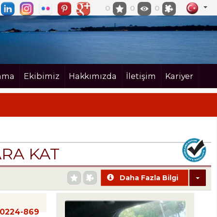
0
0
0
ama
Ekibimiz
Hakkımızda
İletişim
Kariyer
ARA KAT
Daha Fazla Bilgi
20224-869