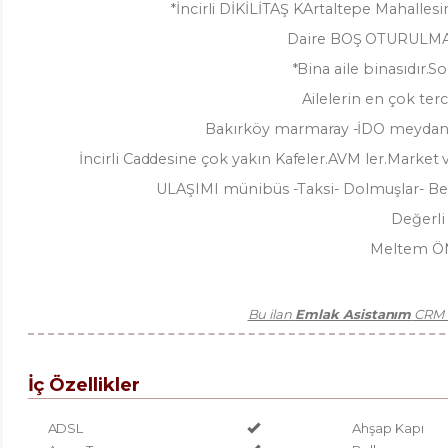
*İncirli DİKİLİTAŞ KArtaltepe Mahall
Daire BOŞ OTURULMAMI
*Bina aile binasıdır.
Ailelerin en çok ter
Bakırköy marmaray -İDO meydan
İncirli Caddesine çok yakın Kafeler.AVM ler.Market
ULAŞIMI münibüs -Taksi- Dolmuşlar- Be
Değerli
Meltem ÖN
Bu ilan
Emlak Asistanım
CRM P
İç Özellikler
ADSL
Ahşap Kapı