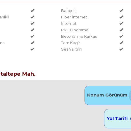
Bahçeli
nikli
Fiber İnternet
İnternet
PVC Dograma
Betonarme Karkas
ama
Tam Kagir
Ses Yalıtımı
rtaltepe Mah.
Konum Görünüm
Yol Tarifi