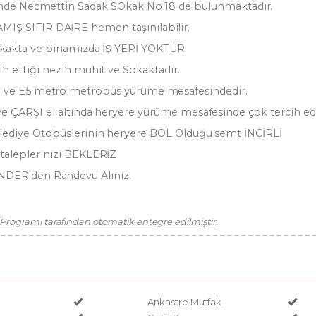
esinde Necmettin Sadak SOkak No 18 de bulunmaktadır.
Ş SIFIR DAİRE hemen taşınılabilir.
Sokakta ve binamızda İŞ YERİ YOKTUR.
cih ettiği nezih muhit ve Sokaktadır.
 ve E5 metro metrobüs yürüme mesafesindedir.
 ve ÇARŞI el altında heryere yürüme mesafesinde çok tercih ed
lediye Otobüslerinin heryere BOL Olduğu semt İNCİRLİ
 taleplerinizi BEKLERİZ
DER'den Randevu Alınız.
rogramı tarafından otomatik entegre edilmiştir.
Ankastre Mutfak