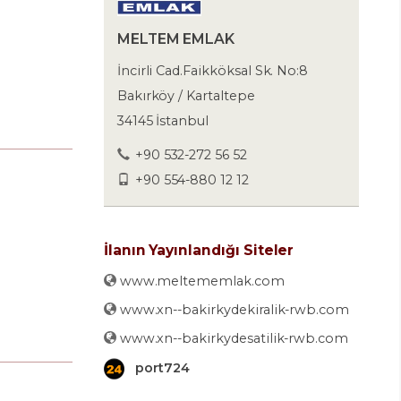
MELTEM EMLAK
İncirli Cad.Faikköksal Sk. No:8
Bakırköy / Kartaltepe
34145 İstanbul
+90 532-272 56 52
+90 554-880 12 12
İlanın Yayınlandığı Siteler
www.meltememlak.com
www.xn--bakirkydekiralik-rwb.com
www.xn--bakirkydesatilik-rwb.com
port724