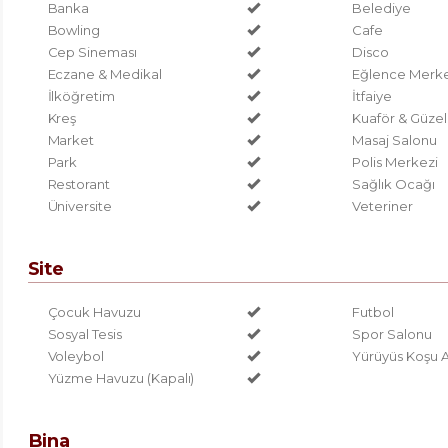
Banka
Belediye
Bowling
Cafe
Cep Sineması
Disco
Eczane & Medikal
Eğlence Merke
İlköğretim
İtfaiye
Kreş
Kuaför & Güzel
Market
Masaj Salonu
Park
Polis Merkezi
Restorant
Sağlık Ocağı
Üniversite
Veteriner
Site
Çocuk Havuzu
Futbol
Sosyal Tesis
Spor Salonu
Voleybol
Yürüyüs Koşu A
Yüzme Havuzu (Kapalı)
Bina