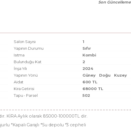
Son Güncelleme
Salon Sayısı
1
Yapının Durumu
Sıfır
Isıtma
Kombi
Bulunduğu Kat
2
İnşa Yılı
2024
Yapının Yönü
Güney
Doğu
Kuzey
Aidat
600 TL
Kira Getirisi
68000 TL
Tapu - Parsel
502
adır. KİRA Aylık olarak 85000-100000TL dir.
lu *Kapalı Garajlı *Su depolu *3 cepheli