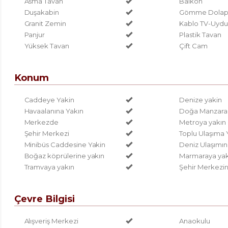
Asma Tavan
Balkon
Duşakabin
Gömme Dola
Granit Zemin
Kablo TV-Uydu
Panjur
Plastik Tavan
Yüksek Tavan
Çift Cam
Konum
Caddeye Yakin
Denize yakin
Havaalanına Yakın
Doğa Manzaral
Merkezde
Metroya yakın
Şehir Merkezi
Toplu Ulaşıma 
Minibüs Caddesine Yakin
Deniz Ulaşımın
Boğaz köprülerine yakın
Marmaraya yak
Tramvaya yakın
Şehir Merkezin
Çevre Bilgisi
Alışveriş Merkezi
Anaokulu