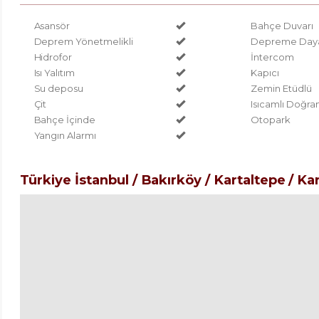
Asansör
Bahçe Duvarı
Deprem Yönetmelikli
Depreme Daya
Hidrofor
İntercom
Isı Yalıtım
Kapıcı
Su deposu
Zemin Etüdlü
Çit
Isıcamlı Doğr
Bahçe İçinde
Otopark
Yangın Alarmı
Türkiye İstanbul / Bakırköy
/ Kartaltepe
/ Ka