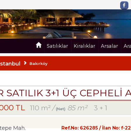
Satılıklar
Kiralıklar
Arsalar
Ar
İstanbul
Bakırköy
R SATILIK 3+1 ÜÇ CEPHELİ 
,000 TL
110 m²
/
85 m²
3 + 1
(Net)
ltepe Mah.
Ref.No:
626285
/ İlan No:
f-2