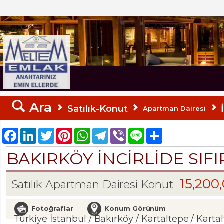
MELTEM EMLAK
Ara
Satılık-Konut
Apartman Dairesi
Facebook
LinkedIn
Twitter
Pinterest
WhatsApp
Telegram
Viber
Line
Share
BAKIRKÖY İNCİRLİDE SIFI
15,200
Satılık Apartman Dairesi Konut
Fotoğraflar
Konum Görünüm
Türkiye İstanbul / Bakırköy
/ Kartaltepe
/ Karta