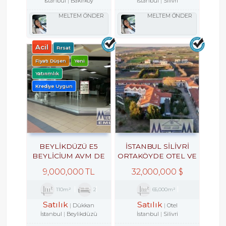
İstanbul
Bakırköy
İstanbul
Silivri
MELTEM ÖNDER
MELTEM ÖNDER
Acil
Fırsat
Fiyatı Düşen
Yeni
Yatırımlık
Krediye Uygun
BEYLİKDÜZÜ E5
İSTANBUL SİLİVRİ
BEYLİCİUM AVM DE
ORTAKÖYDE OTEL VE
100M2 DÜKKAN
AT ÇİFTLİĞİ TATİL KÖYÜ
9,000,000 TL
32,000,000 $
MAĞAZA
TESİS
110m²
2
65,000m²
Satılık
Satılık
Dükkan
Otel
İstanbul
Beylikdüzü
İstanbul
Silivri