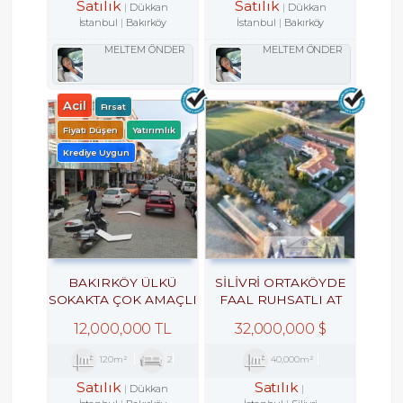
Satılık
Satılık
Dükkan
Dükkan
İstanbul
Bakırköy
İstanbul
Bakırköy
MELTEM ÖNDER
MELTEM ÖNDER
Acil
Fırsat
Fiyatı Düşen
Yatırımlık
Krediye Uygun
BAKIRKÖY ÜLKÜ
SILIVRI ORTAKÖYDE
SOKAKTA ÇOK AMAÇLI
FAAL RUHSATLI AT
ÇARŞI DÜKKANI
ÇIFTLIĞI,35.209M2
12,000,000 TL
32,000,000 $
TATILKÖYÜ
120m²
2
40,000m²
Satılık
Satılık
Dükkan