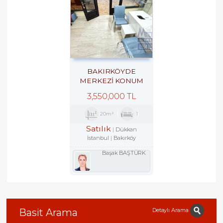
BAKIRKÖYDE
MERKEZİ KONUM
İŞHANINDA ACİL
3,550,000 TL
SATILIK DÜKKAN
20m²
1
Satılık
Dükkan
İstanbul
Bakırköy
Başak BAŞTÜRK
Detaylı Arama
Basit Arama