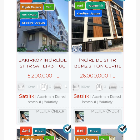
Yeni
Yatırımlık
Fiyatı Düşen
Yeni
Krediye Uygun
Yatırımlık
Krediye Uygun
BAKIRKÖY İNCİRLİDE
İNCİRLİDE SIFIR
SIFIR SATILIK 3+1 ÜÇ
130M2 3+1 ÖN CEPHE
CEPHELİ ARA KAT
3.KAT LÜKS DAİRE
15,200,000 TL
26,000,000 TL
110m²
3
1
1
165m²
3
1
2
Satılık
Satılık
Apartman Dairesi
Apartman Dairesi
İstanbul
Bakırköy
İstanbul
Bakırköy
MELTEM ÖNDER
MELTEM ÖNDER
Acil
Acil
Fırsat
Fırsat
Fiyatı Düşen
Yeni
Fiyatı Düşen
Yeni