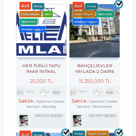
Acil
Acil
Fırsat
Fırsat
Fiyatı Düşen
Yeni
Fiyatı Düşen
Yatırımlık
Yatırımlık
Krediye Uygun
Krediye Uygun
HER TÜRLÜ TAPU
BAHÇELİEVLER
İMAR İNTİKAL
YAYLADA 2 DAİRE
EKSPERTİZLİK VE
BİRDEN SATILIKTIR.
25,000 TL
15,350,000 TL
KENTSEL DÖNÜŞÜM
DANIŞMANLIK
120m²
3
1
2
180m²
5
2
2
HİZMETLERİ
Satılık
Satılık
Apartman Dairesi
Apartman Dairesi
İstanbul
Bakırköy
İstanbul
Bahçelievler
MELTEM ÖNDER
MELTEM ÖNDER
Acil
Fırsat
Fiyatı Düşen
Fırsat