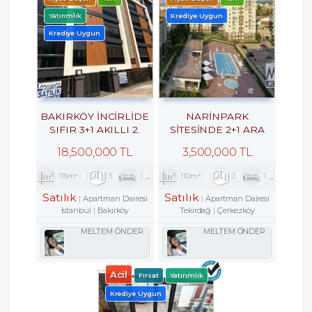
Yatırımlık
Krediye Uygun
Krediye Uygun
BAKIRKÖY İNCİRLİDE
NARİNPARK
SIFIR 3+1 AKILLI 2.
SİTESİNDE 2+1 ARA
ARAKAT OTURUMA
KAT YÜZME HAVUZ
18,500,000 TL
3,500,000 TL
HAZIR
MANZARALI
115m²
3
1
2
110m²
2
1
1
Satılık
Satılık
Apartman Dairesi
Apartman Dairesi
İstanbul
Bakırköy
Tekirdağ
Çerkezköy
MELTEM ÖNDER
MELTEM ÖNDER
Acil
Fırsat
Yatırımlık
Krediye Uygun