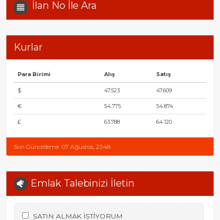
İlan No İle Ara
Kurlar
Para Birimi
Alış
Satış
$
47.523
47.609
€
54.775
54.874
£
63.788
64.120
Son Güncelleme
07 Ağustos, 23:48
Emlak Talebinizi İletin
SATIN ALMAK İSTİYORUM