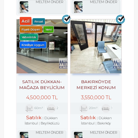
MELTEM ÖNDER
MELTEM ÖNDER
Acil
Fırsat
Fiyatı Düşen
Yeni
Yatırımlık
Krediye Uygun
SATILIK DÜKKAN-
BAKIRKÖYDE
MAĞAZA BEYLİCİUM
MERKEZİ KONUM
AVMDE BEYLİZDÜZÜ
İŞHANINDA ACİL
4,500,000 TL
3,550,000 TL
E5 KENARI
SATILIK DÜKKAN
60m²
2
20m²
1
Satılık
Satılık
Dükkan
Dükkan
İstanbul
Beylikdüzü
İstanbul
Bakırköy
MELTEM ÖNDER
MELTEM ÖNDER