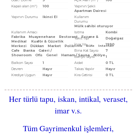
Oda / Bölme
3
Açık Alan (m²)
100
Kapalı alan (m²)
100
Yapının Şekli
Apartman Dairesi
Yapının Durumu
Ikinci El
Kullanım
Durumu
Mülk sahibi oturuyor
Kullanım Amacı
Isıtma
Kombi
Fabrika
Muayenehane
Restorant
Eczane &
Yakıt Tipi
Doğalgaz
Medikal
Kuaför & Güzellik
İnşa Yılı
1990
Merkezi
Dükkan
Market
Poliklinik
Büfe
Internet
Cafe
Banka
Galeri /
Bina Kat Sayısı
7
Showroom
Ofis
Genel
Hamam / Sauna
Atölye
Banyo Sayısı
1
Balkon Sayısı
1
Aidat
0 TL
Devren
Hayır
Takas Yapılır
Hayır
Krediye Uygun
Hayır
Kira Getirisi
0 TL
Her türlü tapu, iskan, intikal, veraset,
imar v.s.
Tüm Gayrimenkul işlemleri,