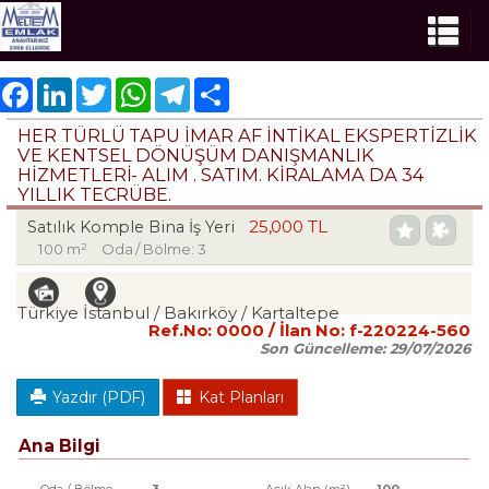
Facebook
LinkedIn
Twitter
WhatsApp
Telegram
Share
HER TÜRLÜ TAPU İMAR AF İNTİKAL EKSPERTİZLİK
VE KENTSEL DÖNÜŞÜM DANIŞMANLIK
HİZMETLERİ- ALIM . SATIM. KİRALAMA DA 34
YILLIK TECRÜBE.
25,000 TL
Satılık Komple Bina İş Yeri
100 m²
Oda / Bölme: 3
Türkiye İstanbul / Bakırköy
/ Kartaltepe
Ref.No:
0000
/ İlan No:
f-220224-560
Son Güncelleme:
29/07/2026
Yazdır (PDF)
Kat Planları
Ana Bilgi