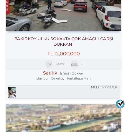
BAKIRKÖY ÜLKÜ SOKAKTA ÇOK AMAÇLI ÇARŞI
DÜKKANI
TL
12,000,000
120m²
2
Satılık
İş Yeri
Dükkan
İstanbul
Bakırköy
Kartaltepe Mah.
MELTEM ÖNDER