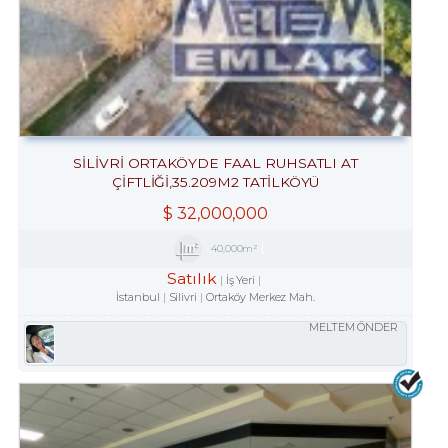
SILIVRI ORTAKÖYDE FAAL RUHSATLI AT
ÇIFTLIĞI,35.209M2 TATILKÖYÜ
$
32,000,000
40,000m²
Satılık
İş Yeri
İstanbul
Silivri
Ortaköy Merkez Mah.
MELTEM ÖNDER