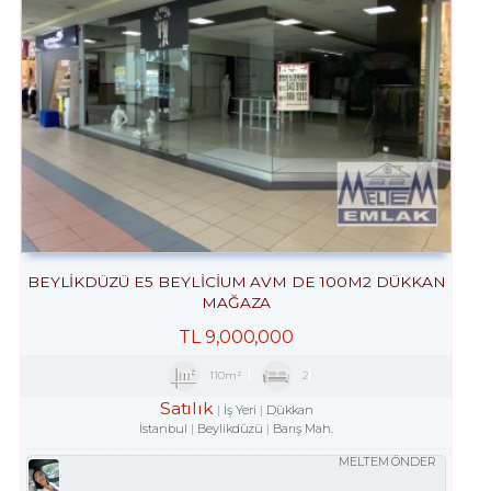
BEYLİKDÜZÜ E5 BEYLİCİUM AVM DE 100M2 DÜKKAN
MAĞAZA
TL
9,000,000
110m²
2
Satılık
İş Yeri
Dükkan
İstanbul
Beylikdüzü
Barış Mah.
MELTEM ÖNDER