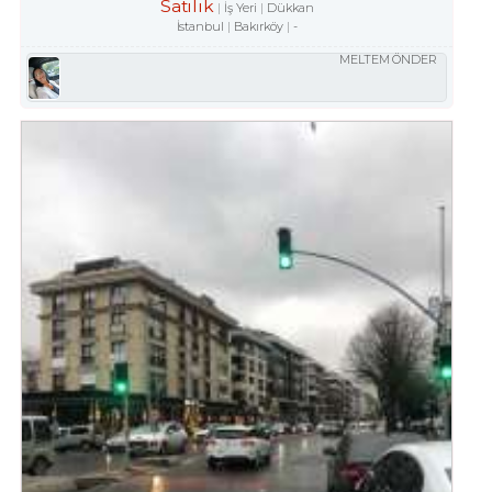
Satılık
İş Yeri
Dükkan
İstanbul
Bakırköy
-
MELTEM ÖNDER