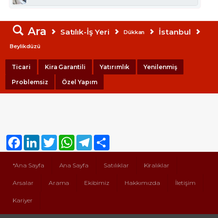
Ara
Satılık-İş Yeri
İstanbul
Dükkan
Beylikdüzü
Ticari
Kira Garantili
Yatırımlık
Yenilenmiş
Problemsiz
Özel Yapım
Facebook
LinkedIn
Twitter
WhatsApp
Telegram
Share
*Ana Sayfa
Ana Sayfa
Satılıklar
Kiralıklar
Arsalar
Arama
Ekibimiz
Hakkımızda
İletişim
Kariyer