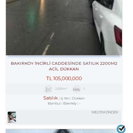
BAKIRKÖY İNCİRLİ CADDESINDE SATILIK 2200M2
ACİL DÜKKAN
TL
105,000,000
2,500m²
5
Satılık
İş Yeri
Dükkan
İstanbul
Bakırköy
-
MELTEM ÖNDER