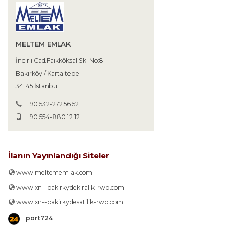
MELTEM EMLAK
İncirli Cad.Faikköksal Sk. No:8
Bakırköy / Kartaltepe
34145 İstanbul
+90 532-272 56 52
+90 554-880 12 12
İlanın Yayınlandığı Siteler
www.meltememlak.com
www.xn--bakirkydekiralik-rwb.com
www.xn--bakirkydesatilik-rwb.com
port724