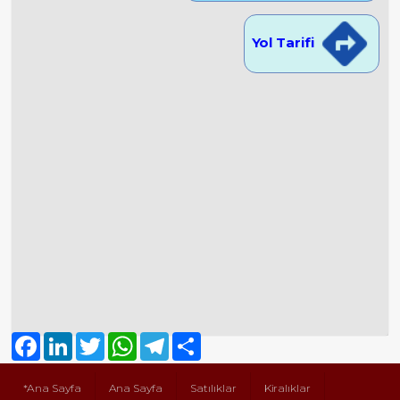
Yol Tarifi
Facebook
LinkedIn
Twitter
WhatsApp
Telegram
Share
*Ana Sayfa
Ana Sayfa
Satılıklar
Kiralıklar