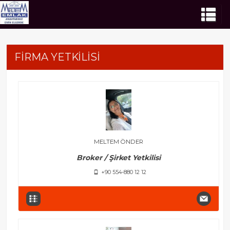
FİRMA YETKİLİSİ
MELTEM ÖNDER
Broker / Şirket Yetkilisi
+90 554-880 12 12