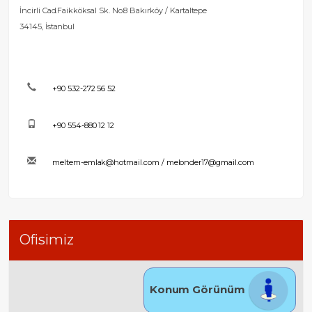
İncirli Cad.Faikköksal Sk. No:8 Bakırköy / Kartaltepe
34145, İstanbul
+90 532-272 56 52
+90 554-880 12 12
meltem-emlak@hotmail.com / melonder17@gmail.com
Ofisimiz
Konum Görünüm