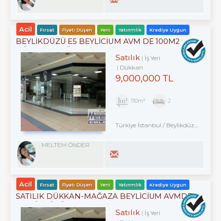
Acil
Fırsat
Fiyatı Düşen
Yeni
Yatırımlık
Krediye Uygun
BEYLİKDÜZÜ E5 BEYLİCİUM AVM DE 100M2
DÜKKAN MAĞAZA
Satılık
İş Yeri
Dükkan
9,000,000 TL
110m²
2
Türkiye İstanbul / Beylikdüzü
/ Kavak
MELTEM ÖNDER
Acil
Fırsat
Fiyatı Düşen
Yeni
Yatırımlık
Krediye Uygun
SATILIK DÜKKAN-MAĞAZA BEYLİCİUM AVMDE
BEYLİZDÜZÜ E5 KENARI
Satılık
İş Yeri