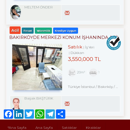
MELTEM ÖNDER
Acil
Fırsat
Yatırımlık
Krediye Uygun
BAKIRKÖYDE MERKEZİ KONUM İŞHANINDA ACİL
SATILIK DÜKKAN
Satılık
İş Yeri
Dükkan
3,550,000 TL
20m²
1
Türkiye İstanbul / Bakırköy
/ Kartaltepe
Başak BAŞTÜRK
Facebook
LinkedIn
Twitter
WhatsApp
Telegram
Share
*Ana Sayfa
Ana Sayfa
Satılıklar
Kiralıklar