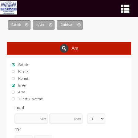
Satılık
İş Yeri
Dükkan
Ara
Satılık
Kiralık
Konut
İş Yeri
Arsa
Turistik İşletme
Fiyat
m²