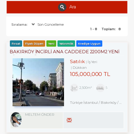
Ara
Sıralama:
Son Güncelleme
1 - 8
Toplam:
8
Fırsat
Fiyatı Düşen
Yeni
Yatırımlık
Krediye Uygun
BAKIRKÖY İNCİRLİ ANA CADDEDE 2200M2 YENİ
BİNADA DÜKKAN
Satılık
İş Yeri
Dükkan
105,000,000 TL
2,500m²
5
Türkiye İstanbul / Bakırköy
/ Ataköy
MELTEM ÖNDER