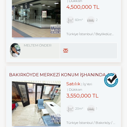
Dükkan
4,500,000 TL
60m²
2
Türkiye İstanbul / Beylikdüzü
/ Kavak
MELTEM ÖNDER
BAKIRKÖYDE MERKEZİ KONUM İŞHANINDA ACİL
SATILIK DÜKKAN
Satılık
İş Yeri
Dükkan
3,550,000 TL
20m²
1
Türkiye İstanbul / Bakırköy
/ Kartaltepe