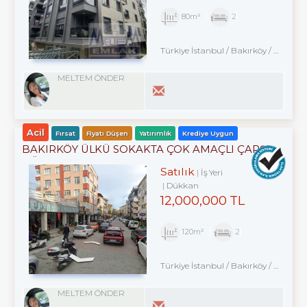
80m²
2
Türkiye İstanbul / Bakırköy
/ Kartaltepe
MELTEM ÖNDER
Acil
Fırsat
Fiyatı Düşen
Yatırımlık
Krediye Uygun
BAKIRKÖY ÜLKÜ SOKAKTA ÇOK AMAÇLI ÇARŞI
DÜKKANI
Satılık
İş Yeri
Dükkan
12,000,000 TL
120m²
2
Türkiye İstanbul / Bakırköy
/ Kartaltepe
MELTEM ÖNDER