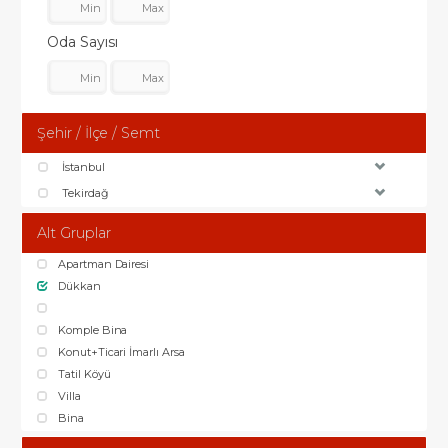
Oda Sayısı
Şehir / İlçe / Semt
İstanbul
Tekirdağ
Alt Gruplar
Apartman Dairesi
Dükkan
Komple Bina
Konut+Ticari İmarlı Arsa
Tatil Köyü
Villa
Bina