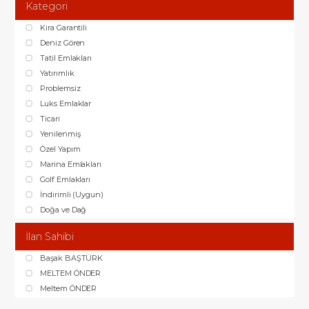
Kategori
Kira Garantili
Deniz Gören
Tatil Emlakları
Yatırımlık
Problemsiz
Luks Emlaklar
Ticari
Yenilenmiş
Özel Yapım
Marina Emlakları
Golf Emlakları
İndirimli (Uygun)
Doğa ve Dağ
İlan Sahibi
Başak BAŞTÜRK
MELTEM ÖNDER
Meltem ÖNDER