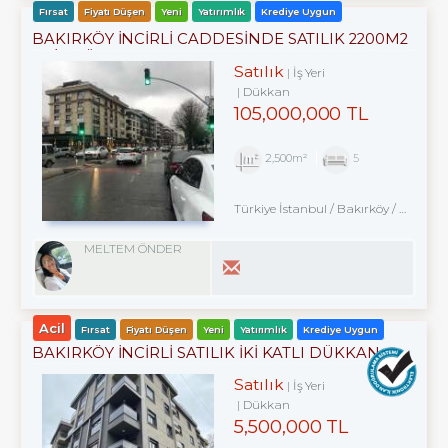
Fırsat
Fiyatı Düşen
Yeni
Yatırımlık
Krediye Uygun
BAKIRKÖY İNCİRLİ CADDESINDE SATILIK 2200M2
ACİL DÜKKAN
Satılık
İş Yeri
Dükkan
105,000,000 TL
2,500m²
5
Türkiye İstanbul / Bakırköy
/ Zuhuratbaba
MELTEM ÖNDER
Acil
Fırsat
Fiyatı Düşen
Yeni
Yatırımlık
Krediye Uygun
BAKIRKÖY İNCİRLİ SATILIK İKİ KATLI DÜKKAN
YENİ BİNA
Satılık
İş Yeri
Dükkan
5,500,000 TL