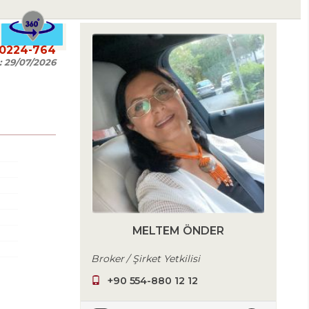
20224-764
:
29/07/2026
MELTEM ÖNDER
Broker / Şirket Yetkilisi
+90 554-880 12 12