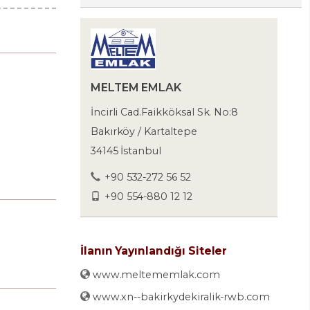
MELTEM EMLAK
İncirli Cad.Faikköksal Sk. No:8
Bakırköy / Kartaltepe
34145 İstanbul
+90 532-272 56 52
+90 554-880 12 12
İlanın Yayınlandığı Siteler
www.meltememlak.com
www.xn--bakirkydekiralik-rwb.com