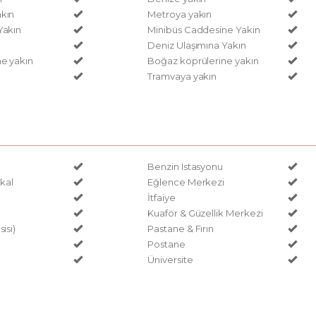
kın
Metroya yakın
Yakın
Minibüs Caddesine Yakin
Deniz Ulaşımına Yakın
ne yakın
Boğaz köprülerine yakın
Tramvaya yakın
Benzin Istasyonu
kal
Eğlence Merkezi
İtfaiye
Kuaför & Güzellik Merkezi
isi)
Pastane & Fırın
Postane
Üniversite