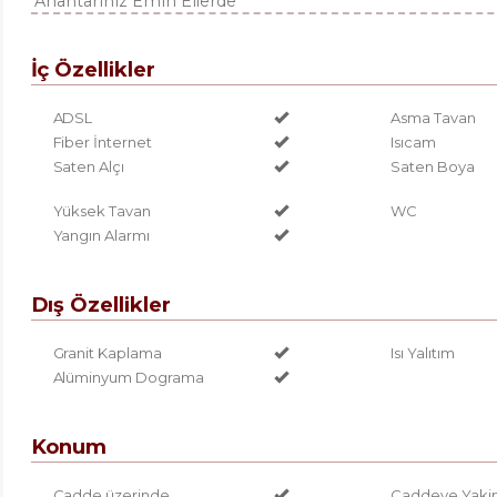
"Anahtarınız Emin Ellerde "
İç Özellikler
ADSL
Asma Tavan
Fiber İnternet
Isıcam
Saten Alçı
Saten Boya
Yüksek Tavan
WC
Yangın Alarmı
Dış Özellikler
Granit Kaplama
Isı Yalıtım
Alüminyum Dograma
Konum
Cadde üzerinde
Caddeye Yaki