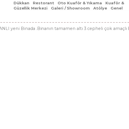
Dükkan
Restorant
Oto Kuaför & Yıkama
Kuaför &
Güzellik Merkezi
Galeri / Showroom
Atölye
Genel
İSKANLI yeni Binada .Binanın tamamen altı 3 cepheli çok amaçlı 