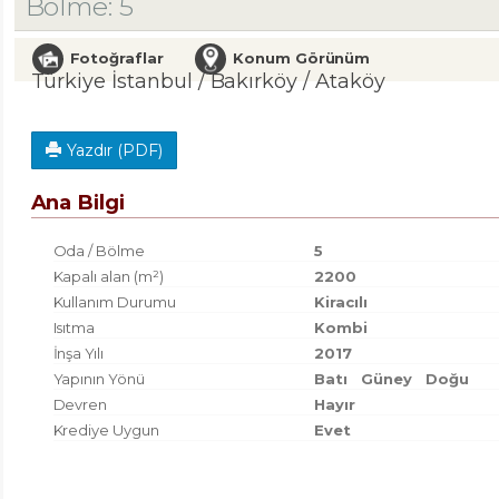
Bölme: 5
Fotoğraflar
Konum Görünüm
Türkiye İstanbul / Bakırköy
/ Ataköy
Yazdır (PDF)
Ana Bilgi
Oda / Bölme
5
Kapalı alan (m²)
2200
Kullanım Durumu
Kiracılı
Isıtma
Kombi
İnşa Yılı
2017
Yapının Yönü
Batı
Güney
Doğu
Devren
Hayır
Krediye Uygun
Evet