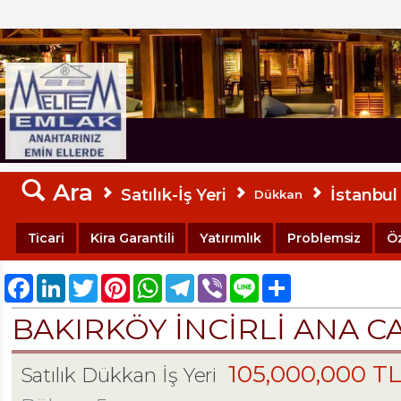
MELTEM EMLAK
Ara
Satılık-İş Yeri
İstanbul
Dükkan
Ticari
Kira Garantili
Yatırımlık
Problemsiz
Ö
Facebook
LinkedIn
Twitter
Pinterest
WhatsApp
Telegram
Viber
Line
Share
BAKIRKÖY İNCİRLİ ANA 
105,000,000 T
Satılık Dükkan İş Yeri