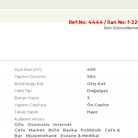
Ref.No:
4444
/ İlan No:
f-2
Son Güncelleme
Açık Alan (m²)
400
Yapının Durumu
Sıfır
Bulunduğu Kat
Giriş Kat
Yakıt Tipi
Doğalgaz
Banyo Sayısı
3
Yapının Cephesi
Ön Cephe
Takas Yapılır
Hayır
Kullanım Amacı
Ofis
Otomotiv
Internet
Cafe
Market
Büfe
Banka
Poliklinik
Cafe &
Bar
Muayenehane
Eczane & Medikal