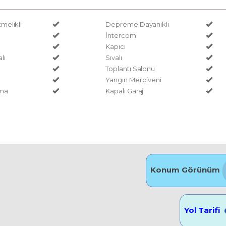
elikli
Depreme Dayanikli
İntercom
Kapıcı
lı
Sıvalı
Toplantı Salonu
Yangın Merdiveni
ama
Kapalı Garaj
Konum Görünüm
Yol Tarifi