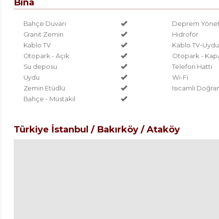
Bina
Bahçe Duvarı
Deprem Yönetm
Granit Zemin
Hidrofor
Kablo TV
Kablo TV-Uydu
Otopark - Açık
Otopark - Kapa
Su deposu
Telefon Hattı
Uydu
Wi-Fi
Zemin Etüdlü
Isıcamlı Doğr
Bahçe - Müstakil
Türkiye İstanbul / Bakırköy
/ Ataköy