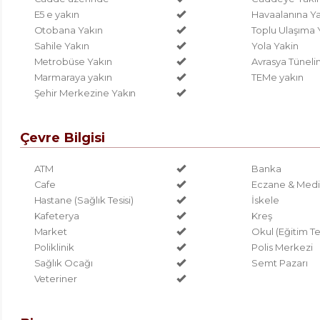
E5 e yakın
Havaalanına Ya
Otobana Yakın
Toplu Ulaşıma 
Sahile Yakın
Yola Yakin
Metrobüse Yakın
Avrasya Tüneli
Marmaraya yakın
TEMe yakın
Şehir Merkezine Yakın
Çevre Bilgisi
ATM
Banka
Cafe
Eczane & Medi
Hastane (Sağlık Tesisi)
İskele
Kafeterya
Kreş
Market
Okul (Eğitim Tes
Poliklinik
Polis Merkezi
Sağlık Ocağı
Semt Pazarı
Veteriner