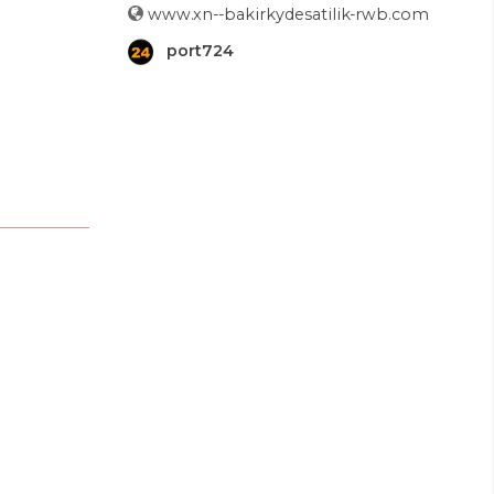
www.xn--bakirkydesatilik-rwb.com
port724