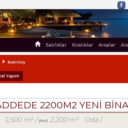
Satılıklar
Kiralıklar
Arsalar
Ar
Bakırköy
zel Yapım
CADDEDE 2200M2 YENİ Bİ
L
2,500 m²
/
2,200 m²
Oda /
(Net)