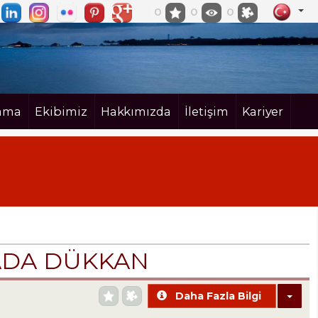
0
0
0
ama
Ekibimiz
Hakkımızda
İletişim
Kariyer
NADA DÜKKAN
Daha Fazla Bilgi