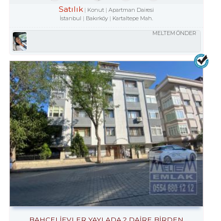
Satılık
Konut
Apartman Dairesi
İstanbul
Bakırköy
Kartaltepe Mah.
MELTEM ÖNDER
BAHÇELİEVLER YAYLADA 2 DAİRE BİRDEN