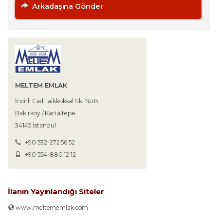
Arkadaşına Gönder
MELTEM EMLAK
İncirli Cad.Faikköksal Sk. No:8
Bakırköy / Kartaltepe
34145 İstanbul
+90 532-272 56 52
+90 554-880 12 12
İlanın Yayınlandığı Siteler
www.meltememlak.com