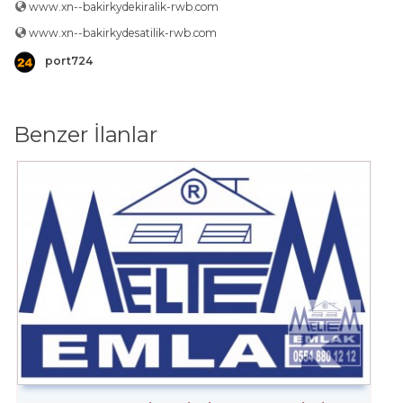
www.xn--bakirkydekiralik-rwb.com
www.xn--bakirkydesatilik-rwb.com
port724
Benzer İlanlar