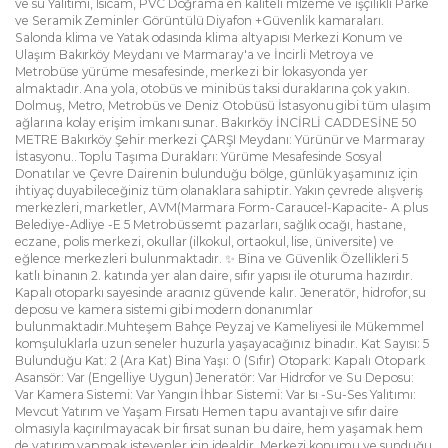
ve su Yalıtımı, Isıcam, PVC Doğrama en kaliteli mlzeme ve işçilikli Parke
ve Seramik Zeminler Görüntülü Diyafon +Güvenlik kamaraları.
Salonda klima ve Yatak odasında klima altyapısı Merkezi Konum ve
Ulaşım Bakırköy Meydanı ve Marmaray'a ve İncirli Metroya ve
Metrobüse yürüme mesafesinde, merkezi bir lokasyonda yer
almaktadır. Ana yola, otobüs ve minibüs taksi duraklarına çok yakın.
Dolmuş, Metro, Metrobüs ve Deniz Otobüsü İstasyonu gibi tüm ulaşım
ağlarına kolay erişim imkanı sunar. Bakırköy İNCİRLİ CADDESİNE 50
METRE Bakırköy Şehir merkezi ÇARŞI Meydanı: Yürünür ve Marmaray
İstasyonu.. Toplu Taşıma Durakları: Yürüme Mesafesinde Sosyal
Donatılar ve Çevre Dairenin bulunduğu bölge, günlük yaşamınız için
ihtiyaç duyabileceğiniz tüm olanaklara sahiptir. Yakın çevrede alışveriş
merkezleri, marketler, AVM(Marmara Form-Caraucel-Kapacite- A plus
Belediye-Adliye -E 5 Metrobüs semt pazarları, sağlık ocağı, hastane,
eczane, polis merkezi, okullar (ilkokul, ortaokul, lise, üniversite) ve
eğlence merkezleri bulunmaktadır. ✨ Bina ve Güvenlik Özellikleri 5
katlı binanın 2. katında yer alan daire, sıfır yapısı ile oturuma hazırdır.
Kapalı otoparkı sayesinde aracınız güvende kalır. Jeneratör, hidrofor, su
deposu ve kamera sistemi gibi modern donanımlar
bulunmaktadır.Muhteşem Bahçe Peyzaj ve Kameliyesi ile Mükemmel
komşuluklarla uzun seneler huzurla yaşayacağınız binadır. Kat Sayısı: 5
Bulunduğu Kat: 2 (Ara Kat) Bina Yaşı: 0 (Sıfır) Otopark: Kapalı Otopark
Asansör: Var (Engelliye Uygun) Jeneratör: Var Hidrofor ve Su Deposu:
Var Kamera Sistemi: Var Yangın İhbar Sistemi: Var Isı -Su-Ses Yalıtımı:
Mevcut Yatırım ve Yaşam Fırsatı Hemen tapu avantajı ve sıfır daire
olmasıyla kaçırılmayacak bir fırsat sunan bu daire, hem yaşamak hem
de yatırım yapmak isteyenler için idealdir. Merkezi konumu ve sunduğu