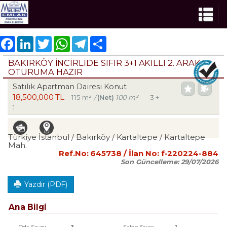
Facebook
LinkedIn
Twitter
WhatsApp
Telegram
Share
BAKIRKÖY İNCİRLİDE SIFIR 3+1 AKILLI 2. ARAKAT
OTURUMA HAZIR
Satılık Apartman Dairesi Konut
18,500,000 TL
115 m²
/
(Net)
100 m²
3 +
1
Türkiye İstanbul / Bakırköy
/ Kartaltepe
/ Kartaltepe
Mah.
Ref.No:
645738
/ İlan No:
f-220224-884
Son Güncelleme:
29/07/2026
Yazdır (PDF)
Ana Bilgi