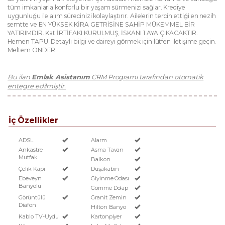
tüm imkanlarla konforlu bir yaşam sürmenizi sağlar. Krediye
uygunluğu ile alım sürecinizi kolaylaştırır. Ailelerin tercih ettiği en nezih
semtte ve EN YÜKSEK KİRA GETRİSİNE SAHİP MÜKEMMEL BİR
YATIRIMDIR. Kat İRTİFAKI KURULMUŞ, İSKANI 1 AYA ÇIKACAKTIR.
Hemen TAPU. Detaylı bilgi ve daireyi görmek için lütfen iletişime geçin.
Meltem ÖNDER
Bu ilan
Emlak Asistanım
CRM Programı tarafından otomatik
entegre edilmiştir.
İç Özellikler
ADSL
Alarm
Ankastre
Asma Tavan
Mutfak
Balkon
Çelik Kapı
Duşakabin
Ebeveyn
Giyinme Odası
Banyolu
Gömme Dolap
Görüntülü
Granit Zemin
Diafon
Hilton Banyo
Kablo TV-Uydu
Kartonpiyer