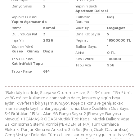
Oda Sayısı
3
Salon Sayısı
1
Banyo Sayısı
2
Yapının Şekli
Apartman Dairesi
Yapının Durumu
Kullanım
Boş
Yapım Aşamasında
Durumu
Isıtma
Kombi
Yakıt Tipi
Doğalgaz
Bulunduğu Kat
3
Bina Kat Sayısı
5
İnşa Yılı
2026
Peşinat
18500000 TL
Yapının Yönü
Balkon Sayısı
1
Kuzey
Güney
Doğu
Aidat
0 TL
Tapu Durumu
Kira Getirisi
100000
Kat Irtifakli Tapu
Tapu Ada
936
Tapu - Parsel
614
"Bakırköy İncirli de, Satışa ve Oturuma Hazır, Sıfır 3+1 daire.. 115m² brüt
ve 98 m² net kullanım alanına sahip daire, konumuyla gün boyu
aydınlık ve ferah bir yaşam sunuyor. Köşe balkonu ve geniş sokak
manzarasıyla keyifli anlar yaşayabilirsiniz. Daire Özellikleri Oda Sayısı:
3+1 Brüt Alan: 115 Net Alan: 98 Banyo Sayısı: 2 (Ebeveyn Banyosu
Mevcut) + 1 ÇAMAŞIR ODASI Mutfak Tipi: Kapalı Mutfak Balkon: Köşe
Balkon Isıtma Sistemi: Kombi (YERDEN ISITMA) Tüm Camlarda
Elektrikli Panjur Klima ve Ankastre 3'lü Set (Fırın, Ocak, Davlumbaz)
Geniş Vestiyer Dolaplar Tüm odalarda kartonpiyer uygulaması Isı ve Ses