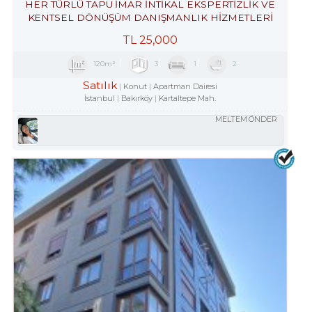
HER TÜRLÜ TAPU İMAR İNTİKAL EKSPERTİZLİK VE
KENTSEL DÖNÜŞÜM DANIŞMANLIK HİZMETLERİ
TL
25,000
120m²
3
1
2
Satılık
Konut
Apartman Dairesi
İstanbul
Bakırköy
Kartaltepe Mah.
MELTEM ÖNDER