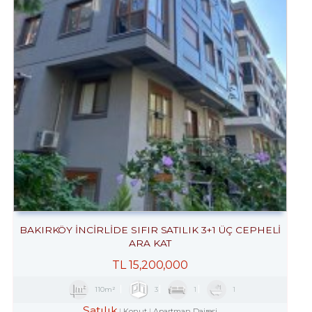
BAKIRKÖY İNCİRLİDE SIFIR SATILIK 3+1 ÜÇ CEPHELİ
ARA KAT
TL
15,200,000
110m²
3
1
1
Satılık
Konut
Apartman Dairesi