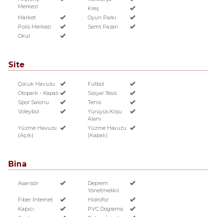
Merkezi
Kreş
Market
Oyun Parkı
Polis Merkezi
Semt Pazarı
Okul
Site
Çocuk Havuzu
Futbol
Otopark - Kapalı
Sosyal Tesis
Spor Salonu
Tenis
Voleybol
Yürüyüs Koşu
Alanı
Yüzme Havuzu
Yüzme Havuzu
(Açık)
(Kapalı)
Bina
Asansör
Deprem
Yönetmelikli
Fiber İnternet
Hidrofor
Kapıcı
PVC Dograma