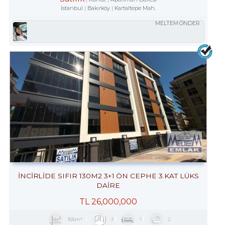
İstanbul
Bakırköy
Kartaltepe Mah.
MELTEM ÖNDER
İNCİRLİDE SIFIR 130M2 3+1 ÖN CEPHE 3.KAT LÜKS
DAİRE
TL
26,000,000
165m²
3
1
2