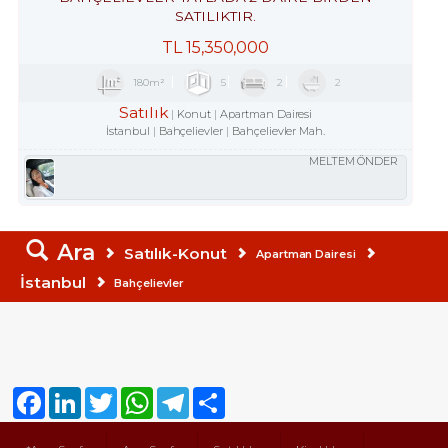
SATILIKTIR.
TL
15,350,000
180m²
5
2
2
Satılık
Konut
Apartman Dairesi
İstanbul
Bahçelievler
Bahçelievler Mah.
MELTEM ÖNDER
Ara
Satılık-Konut
Apartman Dairesi
İstanbul
Bahçelievler
Facebook
LinkedIn
Twitter
WhatsApp
Telegram
Share