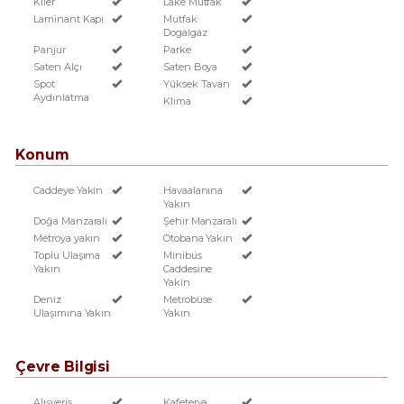
Kiler
Lake Mutfak
Laminant Kapı
Mutfak
Dogalgaz
Panjur
Parke
Saten Alçı
Saten Boya
Spot
Yüksek Tavan
Aydınlatma
Klima
Konum
Caddeye Yakin
Havaalanına
Yakın
Doğa Manzaralı
Şehir Manzaralı
Metroya yakın
Otobana Yakın
Toplu Ulaşıma
Minibüs
Yakın
Caddesine
Yakin
Deniz
Metrobüse
Ulaşımına Yakın
Yakın
Çevre Bilgisi
Alışveriş
Kafeterya