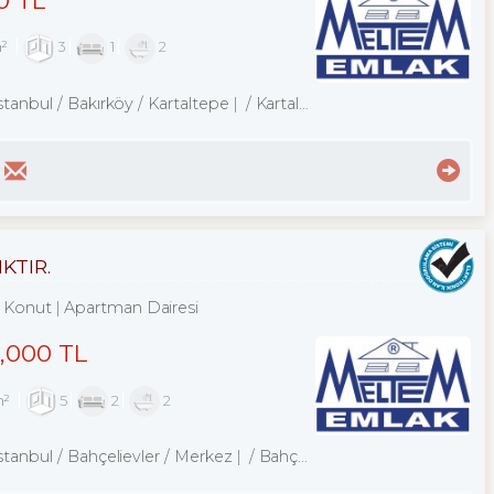
m²
3
1
2
stanbul / Bakırköy
/ Kartaltepe
/ Kartaltepe Mah.
KTIR.
Konut
Apartman Dairesi
0,000 TL
m²
5
2
2
stanbul / Bahçelievler
/ Merkez
/ Bahçelievler Mah.