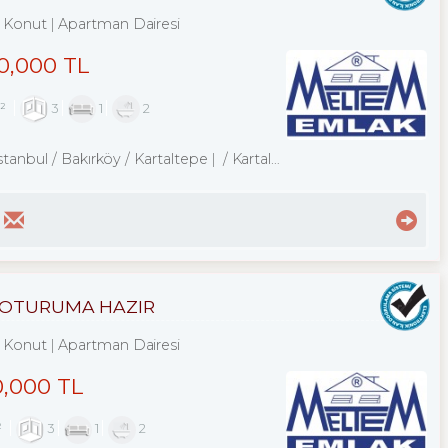
Konut
Apartman Dairesi
0,000 TL
m²
3
1
2
stanbul / Bakırköy
/ Kartaltepe
/ Kartaltepe Mah.
AT OTURUMA HAZIR
Konut
Apartman Dairesi
0,000 TL
²
3
1
2