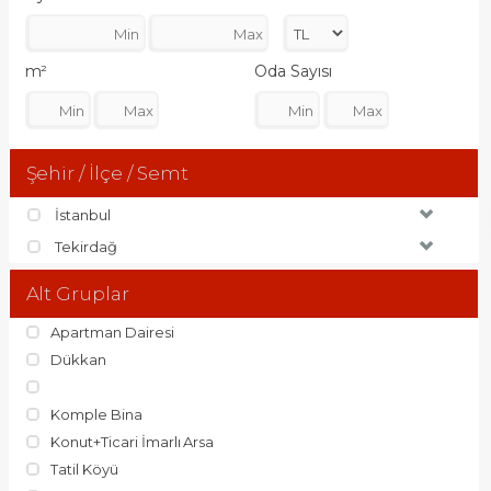
m²
Oda Sayısı
Şehir / İlçe / Semt
İstanbul
Tekirdağ
Alt Gruplar
Apartman Dairesi
Dükkan
Komple Bina
Konut+Ticari İmarlı Arsa
Tatil Köyü