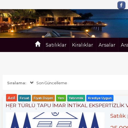
Satılıklar
Kiralıklar
Arsalar
Ar
Sıralama:
Son Güncelleme
Acil
Fırsat
Fiyatı Düşen
Yeni
Yatırımlık
Krediye Uygun
HER TÜRLÜ TAPU İMAR İNTİKAL EKSPERTİZLİ
HİZMETLERİ
Satılık
25,00