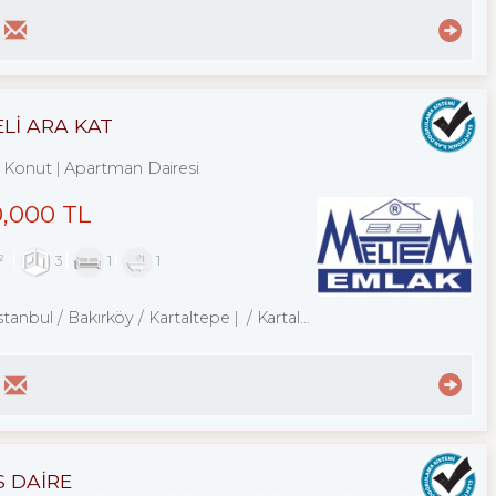
ELİ ARA KAT
Konut
Apartman Dairesi
0,000 TL
²
3
1
1
stanbul / Bakırköy
/ Kartaltepe
/ Kartaltepe Mah.
S DAİRE