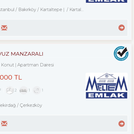
stanbul / Bakırköy
/ Kartaltepe
/ Kartaltepe Mah.
AVUZ MANZARALI
Konut
Apartman Dairesi
,000 TL
²
2
1
1
Tekirdağ / Çerkezköy