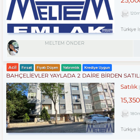
120
Türkiye İ
MELTEM ÖNDER
Acil
Fırsat
Fiyatı Düşen
Yatırımlık
Krediye Uygun
BAHÇELİEVLER YAYLADA 2 DAİRE BİRDEN SATILI
Satılık
15,35
180
Türkiye İ