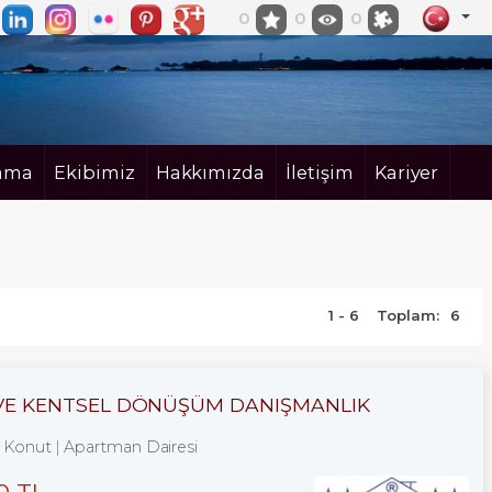
0
0
0
ama
Ekibimiz
Hakkımızda
İletişim
Kariyer
1 - 6
Toplam:
6
K VE KENTSEL DÖNÜŞÜM DANIŞMANLIK
Konut
Apartman Dairesi
0 TL