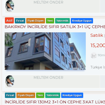
MELTEM ÖNDER
Acil
Fırsat
Fiyatı Düşen
Yeni
Yatırımlık
Krediye Uygun
BAKIRKÖY İNCİRLİDE SIFIR SATILIK 3+1 ÜÇ CEPH
Satılık
15,20
110m
Türkiye İ
MELTEM ÖNDER
Fırsat
Fiyatı Düşen
Yeni
Yatırımlık
Krediye Uygun
İNCİRLİDE SIFIR 130M2 3+1 ÖN CEPHE 3.KAT LÜK