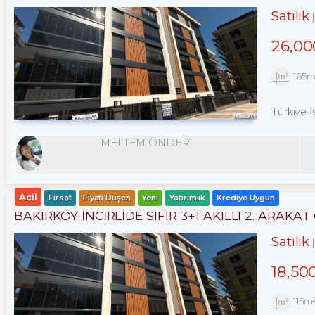
Satılık
26,00
165
Türkiye İ
MELTEM ÖNDER
Acil
Fırsat
Fiyatı Düşen
Yeni
Yatırımlık
Krediye Uygun
BAKIRKÖY İNCİRLİDE SIFIR 3+1 AKILLI 2. ARAK
Satılık
18,50
115m