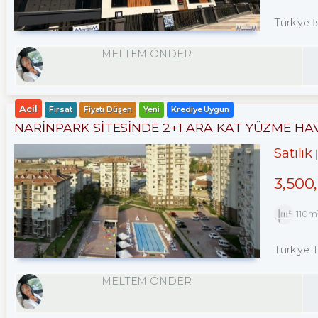
Türkiye İ
MELTEM ÖNDER
Acil
Fırsat
Fiyatı Düşen
Yeni
Krediye Uygun
NARİNPARK SİTESİNDE 2+1 ARA KAT YÜZME H
Satılık
3,500
110m
Türkiye 
MELTEM ÖNDER