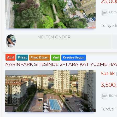
25,00
60m
Türkiye İ
MELTEM ÖNDER
Acil
Fırsat
Fiyatı Düşen
Yeni
Krediye Uygun
NARİNPARK SİTESİNDE 2+1 ARA KAT YÜZME H
Satılık
3,500
110m
Türkiye 