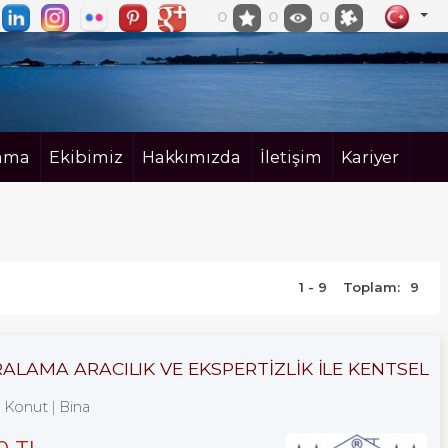
0
0
0
ama
Ekibimiz
Hakkımızda
İletişim
Kariyer
1 - 9
Toplam:
9
RALAMA ARACILIK VE EKSPERTİZLİK ILE KENTSEL
Konut
Bina
0 TL