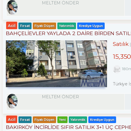
MELTEM ÖNDER
Acil
Fırsat
Fiyatı Düşen
Yatırımlık
Krediye Uygun
BAHÇELİEVLER YAYLADA 2 DAİRE BİRDEN SATILI
Satılık
15,35
180
Türkiye İ
MELTEM ÖNDER
Acil
Fırsat
Fiyatı Düşen
Yeni
Yatırımlık
Krediye Uygun
BAKIRKÖY İNCİRLİDE SIFIR SATILIK 3+1 ÜÇ CEPH