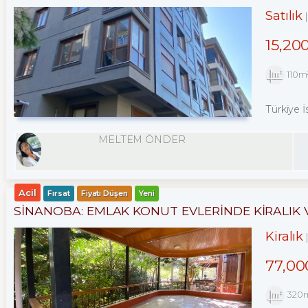
Satılık
15,20
110m
Türkiye İ
MELTEM ÖNDER
Acil
Fırsat
Fiyatı Düşen
Yeni
SİNANOBA: EMLAK KONUT EVLERINDE KİRALIK V
Kiralık
77,00
320