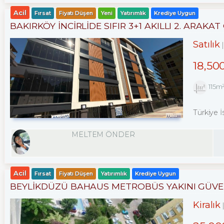
Acil
Fırsat
Fiyatı Düşen
Yeni
Yatırımlık
Krediye Uygun
BAKIRKÖY İNCİRLİDE SIFIR 3+1 AKILLI 2. ARAK
Satılık
18,50
115m
Türkiye İ
MELTEM ÖNDER
Acil
Fırsat
Fiyatı Düşen
Yatırımlık
Krediye Uygun
BEYLİKDÜZÜ BAHAUS METROBÜS YAKINI GÜVENL
Kiralık