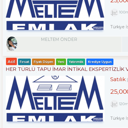
100
Türkiye İ
MELTEM ÖNDER
Acil
Fırsat
Fiyatı Düşen
Yeni
Yatırımlık
Krediye Uygun
HER TÜRLÜ TAPU İMAR İNTİKAL EKSPERTİZLİ
HİZMETLERİ
Satılık
25,00
120
Türkiye İ