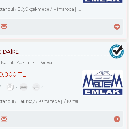
İstanbul / Büyükçekmece
/ Mimaroba
/ Mimarsinan Merkez Mah.
S DAİRE
Konut
Apartman Dairesi
0,000 TL
m²
3
1
2
stanbul / Bakırköy
/ Kartaltepe
/ Kartaltepe Mah.