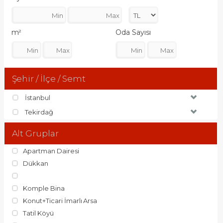
m²
Oda Sayısı
Şehir / İlçe / Semt
İstanbul
Tekirdağ
Alt Gruplar
Apartman Dairesi
Dükkan
Komple Bina
Konut+Ticari İmarlı Arsa
Tatil Köyü