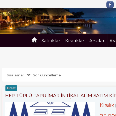
Satılıklar
Kiralıklar
Arsalar
Ar
Sıralama:
Son Güncelleme
Fırsat
HER TÜRLÜ TAPU İMAR İNTİKAL ALIM SATIM Kİ
DÖNÜŞÜM DANIŞMANLIK HİZMETLERİ
Kiralık
25,00