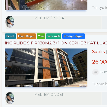
Türkiye 
MELTEM ÖNDER
Fırsat
Fiyatı Düşen
Yeni
Yatırımlık
Krediye Uygun
İNCİRLİDE SIFIR 130M2 3+1 ÖN CEPHE 3.KAT LÜK
Satılık
26,00
165
Türkiye İ
MELTEM ÖNDER