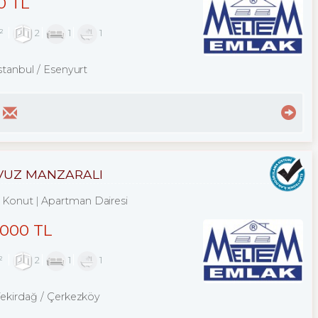
0 TL
²
2
1
1
stanbul / Esenyurt
AVUZ MANZARALI
Konut
Apartman Dairesi
,000 TL
²
2
1
1
Tekirdağ / Çerkezköy