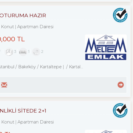
AT OTURUMA HAZIR
Konut
Apartman Dairesi
0,000 TL
²
3
1
2
stanbul / Bakırköy
/ Kartaltepe
/ Kartaltepe Mah.
İKLİ SİTEDE 2+1
Konut
Apartman Dairesi