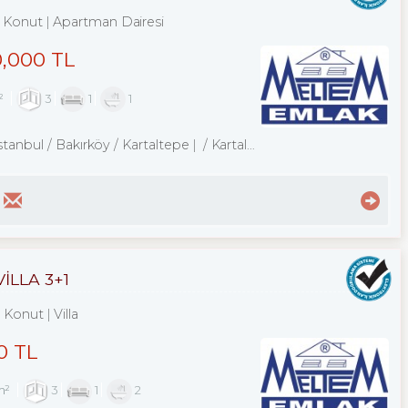
Konut
Apartman Dairesi
0,000 TL
²
3
1
1
stanbul / Bakırköy
/ Kartaltepe
/ Kartaltepe Mah.
İLLA 3+1
Konut
Villa
0 TL
m²
3
1
2