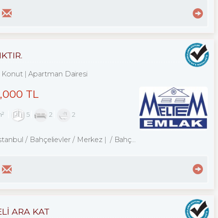
KTIR.
Konut
Apartman Dairesi
0,000 TL
m²
5
2
2
stanbul / Bahçelievler
/ Merkez
/ Bahçelievler Mah.
ELİ ARA KAT