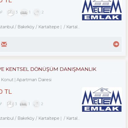
m²
3
1
2
stanbul / Bakırköy
/ Kartaltepe
/ Kartaltepe Mah.
K VE KENTSEL DÖNÜŞÜM DANIŞMANLIK
Konut
Apartman Dairesi
0 TL
m²
3
1
2
stanbul / Bakırköy
/ Kartaltepe
/ Kartaltepe Mah.