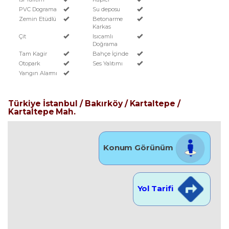
PVC Dograma
Su deposu
Zemin Etüdlü
Betonarme
Karkas
Çit
Isıcamlı
Doğrama
Tam Kagir
Bahçe İçinde
Otopark
Ses Yalıtımı
Yangın Alarmı
Türkiye İstanbul / Bakırköy
/ Kartaltepe
/
Kartaltepe Mah.
Konum Görünüm
Yol Tarifi