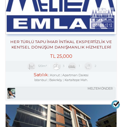
HER TÜRLÜ TAPU İMAR İNTİKAL EKSPERTİZLİK VE
KENTSEL DÖNÜŞÜM DANIŞMANLIK HİZMETLERİ
TL
25,000
120m²
3
1
2
Satılık
Konut
Apartman Dairesi
İstanbul
Bakırköy
Kartaltepe Mah.
MELTEM ÖNDER