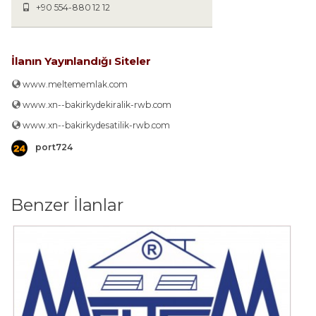
+90 554-880 12 12
İlanın Yayınlandığı Siteler
www.meltememlak.com
www.xn--bakirkydekiralik-rwb.com
www.xn--bakirkydesatilik-rwb.com
port724
Benzer İlanlar