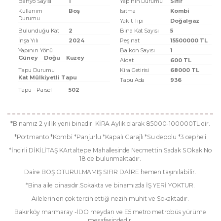
Banyo Sayısı
1
Yapının Durumu
Sıfır
Kullanım
Boş
Isıtma
Kombi
Durumu
Yakıt Tipi
Doğalgaz
Bulunduğu Kat
2
Bina Kat Sayısı
5
İnşa Yılı
2024
Peşinat
15500000 TL
Yapının Yönü
Balkon Sayısı
1
Güney
Doğu
Kuzey
Aidat
600 TL
Tapu Durumu
Kira Getirisi
68000 TL
Kat Mülkiyetli Tapu
Tapu Ada
936
Tapu - Parsel
502
*Binamız 2 yıllık yeni binadır. KİRA Aylık olarak 85000-100000TL dir.
*Portmanto *Kombi *Panjurlu *Kapalı Garajlı *Su depolu *3 cepheli
*İncirli DİKİLİTAŞ KArtaltepe Mahallesinde Necmettin Sadak SOkak No
18 de bulunmaktadır.
Daire BOŞ OTURULMAMIŞ SIFIR DAİRE hemen taşınılabilir.
*Bina aile binasıdır.Sokakta ve binamızda İŞ YERİ YOKTUR.
Ailelerin en çok tercih ettiği nezih muhit ve Sokaktadır.
Bakırköy marmaray -İDO meydan ve E5 metro metrobüs yürüme
mesafesindedir.