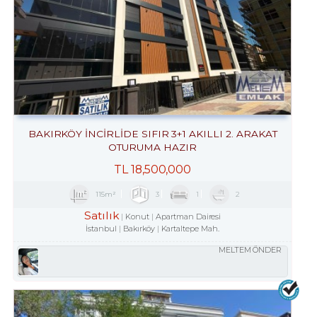
BAKIRKÖY İNCİRLİDE SIFIR 3+1 AKILLI 2. ARAKAT
OTURUMA HAZIR
TL
18,500,000
115m²
3
1
2
Satılık
Konut
Apartman Dairesi
İstanbul
Bakırköy
Kartaltepe Mah.
MELTEM ÖNDER