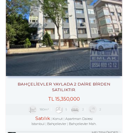
BAHÇELİEVLER YAYLADA 2 DAİRE BİRDEN
SATILIKTIR.
TL
15,350,000
180m²
5
2
2
Satılık
Konut
Apartman Dairesi
İstanbul
Bahçelievler
Bahçelievler Mah.
MELTEM ÖNDER