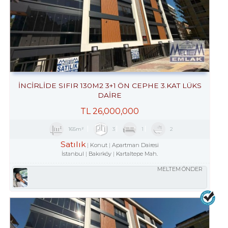
İNCİRLİDE SIFIR 130M2 3+1 ÖN CEPHE 3.KAT LÜKS
DAİRE
TL
26,000,000
165m²
3
1
2
Satılık
Konut
Apartman Dairesi
İstanbul
Bakırköy
Kartaltepe Mah.
MELTEM ÖNDER