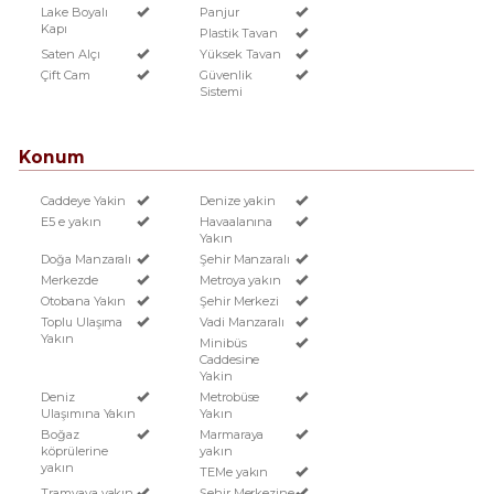
Lake Boyalı
Panjur
Kapı
Plastik Tavan
Saten Alçı
Yüksek Tavan
Çift Cam
Güvenlik
Sistemi
Konum
Caddeye Yakin
Denize yakin
E5 e yakın
Havaalanına
Yakın
Doğa Manzaralı
Şehir Manzaralı
Merkezde
Metroya yakın
Otobana Yakın
Şehir Merkezi
Toplu Ulaşıma
Vadi Manzaralı
Yakın
Minibüs
Caddesine
Yakin
Deniz
Metrobüse
Ulaşımına Yakın
Yakın
Boğaz
Marmaraya
köprülerine
yakın
yakın
TEMe yakın
Tramvaya yakın
Şehir Merkezine