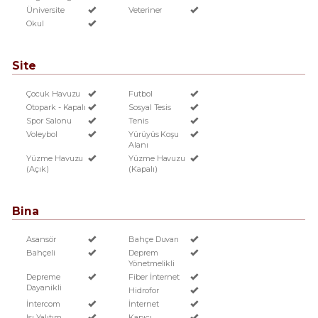
Üniversite
Veteriner
Okul
Site
Çocuk Havuzu
Futbol
Otopark - Kapalı
Sosyal Tesis
Spor Salonu
Tenis
Voleybol
Yürüyüs Koşu
Alanı
Yüzme Havuzu
Yüzme Havuzu
(Açık)
(Kapalı)
Bina
Asansör
Bahçe Duvarı
Bahçeli
Deprem
Yönetmelikli
Depreme
Fiber İnternet
Dayanikli
Hidrofor
İntercom
İnternet
Isı Yalıtım
Kapıcı