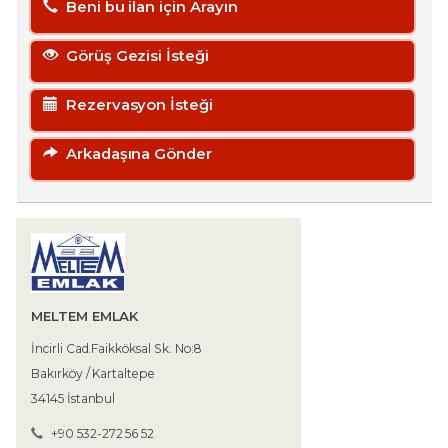
Beni bu ilan için Arayın
Görüş Gezisi İsteği
Rezervasyon İsteği
Arkadaşına Gönder
MELTEM EMLAK
İncirli Cad.Faikköksal Sk. No:8
Bakırköy / Kartaltepe
34145 İstanbul
+90 532-272 56 52