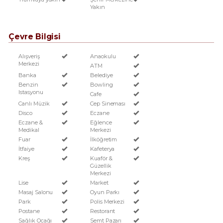
Yakın
Çevre Bilgisi
Alışveriş
Anaokulu
Merkezi
ATM
Banka
Belediye
Benzin
Bowling
Istasyonu
Cafe
Canlı Müzik
Cep Sineması
Disco
Eczane
Eczane &
Eğlence
Medikal
Merkezi
Fuar
İlköğretim
İtfaiye
Kafeterya
Kreş
Kuaför &
Güzellik
Merkezi
Lise
Market
Masaj Salonu
Oyun Parkı
Park
Polis Merkezi
Postane
Restorant
Sağlık Ocağı
Semt Pazarı