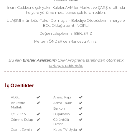
İncirli Caddesine çok yakın Kafeler.AVM ler.Market ve ÇARŞI el altında
heryere yürüme mesafesinde çok tercih edilen.
ULAŞIMI münibüs -Taksi- Dolmuşlar- Belediye Otobüslerinin heryere
BOL Olduğu semt İNCİRLİ
Değerli taleplerinizi BEKLERİZ
Meltem ÖNDER'den Randevu Alınız.
Bu ilan
Emlak Asistanım
CRM Programı tarafından otomatik
entegre edilmiştir.
İç Özellikler
ADSL
Ahşap Kapı
Ankastre
Asma Tavan
Mutfak
Balkon
Çelik Kapı
Duşakabin
Gömme Dolap
Görüntülü
Diafon
Granit Zemin
Kablo TV-Uydu