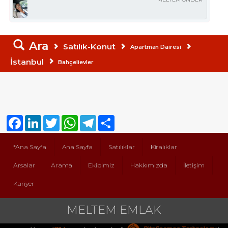
Ara
Satılık-Konut
Apartman Dairesi
İstanbul
Bahçelievler
Facebook
LinkedIn
Twitter
WhatsApp
Telegram
Share
*Ana Sayfa
Ana Sayfa
Satılıklar
Kiralıklar
Arsalar
Arama
Ekibimiz
Hakkımızda
İletişim
Kariyer
MELTEM EMLAK