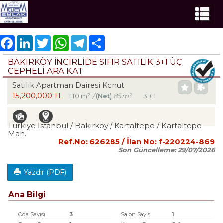
Facebook
LinkedIn
Twitter
WhatsApp
Telegram
Share
BAKIRKÖY İNCİRLİDE SIFIR SATILIK 3+1 ÜÇ
CEPHELİ ARA KAT
Satılık Apartman Dairesi Konut
15,200,000 TL
110 m²
/
(Net)
85 m²
3 + 1
Türkiye İstanbul / Bakırköy
/ Kartaltepe
/ Kartaltepe
Mah.
Ref.No:
626285
/ İlan No:
f-220224-869
Son Güncelleme:
29/07/2026
Yazdır (PDF)
Ana Bilgi
Oda Sayısı
3
Salon Sayısı
1