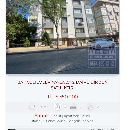
BAHÇELİEVLER YAYLADA 2 DAİRE BİRDEN
SATILIKTIR.
TL
15,350,000
180m²
5
2
2
Satılık
Konut
Apartman Dairesi
İstanbul
Bahçelievler
Bahçelievler Mah.
MELTEM ÖNDER