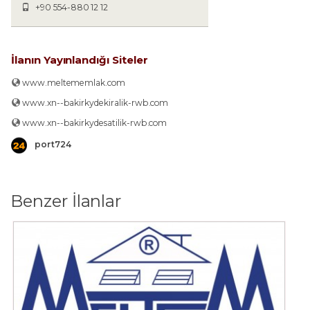
+90 554-880 12 12
İlanın Yayınlandığı Siteler
www.meltememlak.com
www.xn--bakirkydekiralik-rwb.com
www.xn--bakirkydesatilik-rwb.com
port724
Benzer İlanlar