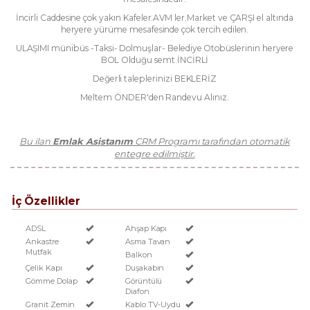
İncirli Caddesine çok yakın Kafeler.AVM ler.Market ve ÇARŞI el altında
heryere yürüme mesafesinde çok tercih edilen.
ULAŞIMI münibüs -Taksi- Dolmuşlar- Belediye Otobüslerinin heryere
BOL Olduğu semt İNCİRLİ
Değerli taleplerinizi BEKLERİZ
Meltem ÖNDER'den Randevu Alınız.
Bu ilan
Emlak Asistanım
CRM Programı tarafından otomatik
entegre edilmiştir.
İç Özellikler
ADSL
Ahşap Kapı
Ankastre
Asma Tavan
Mutfak
Balkon
Çelik Kapı
Duşakabin
Gömme Dolap
Görüntülü
Diafon
Granit Zemin
Kablo TV-Uydu