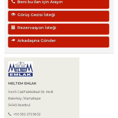
Beni bu ilan için Arayın
Görüş Gezisi İsteği
Rezervasyon İsteği
Arkadaşına Gönder
MELTEM EMLAK
İncirli Cad.Faikköksal Sk. No:8
Bakırköy / Kartaltepe
34145 İstanbul
+90 532-272 56 52