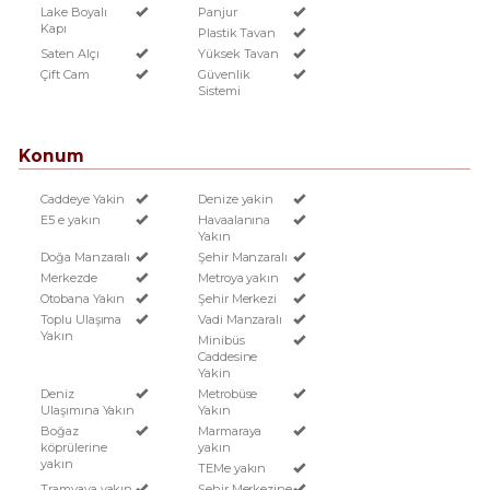
Lake Boyalı
Panjur
Kapı
Plastik Tavan
Saten Alçı
Yüksek Tavan
Çift Cam
Güvenlik
Sistemi
Konum
Caddeye Yakin
Denize yakin
E5 e yakın
Havaalanına
Yakın
Doğa Manzaralı
Şehir Manzaralı
Merkezde
Metroya yakın
Otobana Yakın
Şehir Merkezi
Toplu Ulaşıma
Vadi Manzaralı
Yakın
Minibüs
Caddesine
Yakin
Deniz
Metrobüse
Ulaşımına Yakın
Yakın
Boğaz
Marmaraya
köprülerine
yakın
yakın
TEMe yakın
Tramvaya yakın
Şehir Merkezine