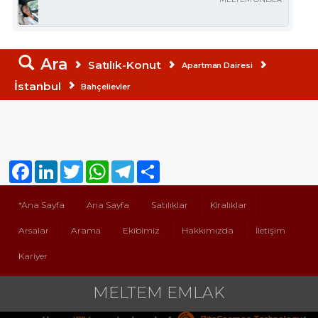
Ara
Satılık-Konut
Apartman Dairesi
İstanbul
Bahçelievler
Facebook
LinkedIn
Twitter
WhatsApp
Telegram
Share
*Ana Sayfa
Ana Sayfa
Satılıklar
Kiralıklar
Arsalar
Arama
Ekibimiz
Hakkımızda
İletişim
Kariyer
MELTEM EMLAK