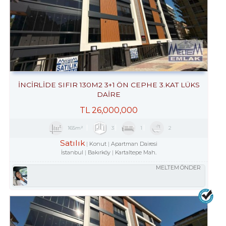
İNCİRLİDE SIFIR 130M2 3+1 ÖN CEPHE 3.KAT LÜKS
DAİRE
TL
26,000,000
165m²
3
1
2
Satılık
Konut
Apartman Dairesi
İstanbul
Bakırköy
Kartaltepe Mah.
MELTEM ÖNDER