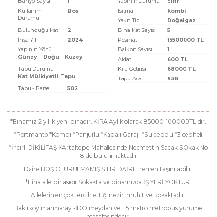
Banyo Sayısı
1
Yapının Durumu
Sıfır
Kullanım
Boş
Isıtma
Kombi
Durumu
Yakıt Tipi
Doğalgaz
Bulunduğu Kat
2
Bina Kat Sayısı
5
İnşa Yılı
2024
Peşinat
15500000 TL
Yapının Yönü
Balkon Sayısı
1
Güney
Doğu
Kuzey
Aidat
600 TL
Tapu Durumu
Kira Getirisi
68000 TL
Kat Mülkiyetli Tapu
Tapu Ada
936
Tapu - Parsel
502
*Binamız 2 yıllık yeni binadır. KİRA Aylık olarak 85000-100000TL dir.
*Portmanto *Kombi *Panjurlu *Kapalı Garajlı *Su depolu *3 cepheli
*İncirli DİKİLİTAŞ KArtaltepe Mahallesinde Necmettin Sadak SOkak No
18 de bulunmaktadır.
Daire BOŞ OTURULMAMIŞ SIFIR DAİRE hemen taşınılabilir.
*Bina aile binasıdır.Sokakta ve binamızda İŞ YERİ YOKTUR.
Ailelerin en çok tercih ettiği nezih muhit ve Sokaktadır.
Bakırköy marmaray -İDO meydan ve E5 metro metrobüs yürüme
mesafesindedir.