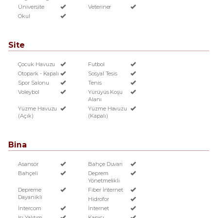
Üniversite
Veteriner
Okul
Site
Çocuk Havuzu
Futbol
Otopark - Kapalı
Sosyal Tesis
Spor Salonu
Tenis
Voleybol
Yürüyüs Koşu
Alanı
Yüzme Havuzu
Yüzme Havuzu
(Açık)
(Kapalı)
Bina
Asansör
Bahçe Duvarı
Bahçeli
Deprem
Yönetmelikli
Depreme
Fiber İnternet
Dayanikli
Hidrofor
İntercom
İnternet
Isı Yalıtım
Kapıcı