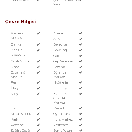
Yakın
Çevre Bilgisi
Alışveriş
Anaokulu
Merkezi
ATM
Banka
Belediye
Benzin
Bowling
Istasyonu
Cafe
Canlı Müzik
Cep Sineması
Disco
Eczane
Eczane &
Eğlence
Medikal
Merkezi
Fuar
İlköğretim
İtfaiye
Kafeterya
Kreş
Kuaför &
Güzellik
Merkezi
Lise
Market
Masaj Salonu
Oyun Parkı
Park
Polis Merkezi
Postane
Restorant
Sağlık Ocağı
Semt Pazarı