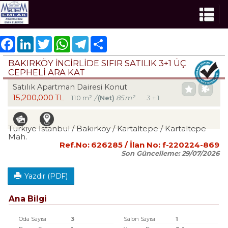
Facebook
LinkedIn
Twitter
WhatsApp
Telegram
Share
BAKIRKÖY İNCİRLİDE SIFIR SATILIK 3+1 ÜÇ
CEPHELİ ARA KAT
Satılık Apartman Dairesi Konut
15,200,000 TL
110 m²
/
(Net)
85 m²
3 + 1
Türkiye İstanbul / Bakırköy
/ Kartaltepe
/ Kartaltepe
Mah.
Ref.No:
626285
/ İlan No:
f-220224-869
Son Güncelleme:
29/07/2026
Yazdır (PDF)
Ana Bilgi
Oda Sayısı
3
Salon Sayısı
1