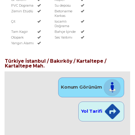
PVC Dograma
Su deposu
Zemin Etüdlü
Betonarme
Karkas
Çit
Isıcamlı
Doğrama
Tam Kagir
Bahçe İçinde
Otopark
Ses Yalıtımı
Yangın Alarmı
Türkiye İstanbul / Bakırköy
/ Kartaltepe
/
Kartaltepe Mah.
Konum Görünüm
Yol Tarifi