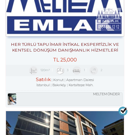
HER TÜRLÜ TAPU İMAR İNTİKAL EKSPERTİZLİK VE
KENTSEL DÖNÜŞÜM DANIŞMANLIK HİZMETLERİ
TL
25,000
120m²
3
1
2
Satılık
Konut
Apartman Dairesi
İstanbul
Bakırköy
Kartaltepe Mah.
MELTEM ÖNDER