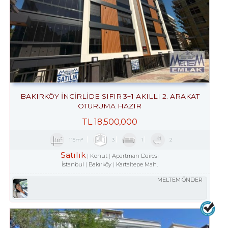
BAKIRKÖY İNCİRLİDE SIFIR 3+1 AKILLI 2. ARAKAT
OTURUMA HAZIR
TL
18,500,000
115m²
3
1
2
Satılık
Konut
Apartman Dairesi
İstanbul
Bakırköy
Kartaltepe Mah.
MELTEM ÖNDER