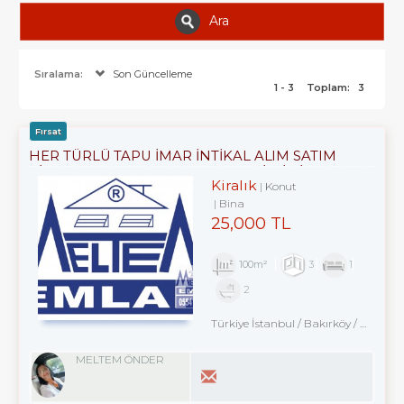
Ara
Sıralama:
Son Güncelleme
1 - 3
Toplam:
3
Fırsat
HER TÜRLÜ TAPU İMAR İNTİKAL ALIM SATIM
KİRALAMA ARACILIK VE EKSPERTİZLİK ILE
Kiralık
Konut
KENTSEL DÖNÜŞÜM DANIŞMANLIK HİZMETLERİ
Bina
25,000 TL
100m²
3
1
2
Türkiye İstanbul / Bakırköy
/ Kartaltepe
MELTEM ÖNDER