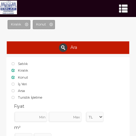
Kiralık
Konut
Ara
Satılık
Kiralık
Konut
İş Yeri
Arsa
Turistik İşletme
Fiyat
m²