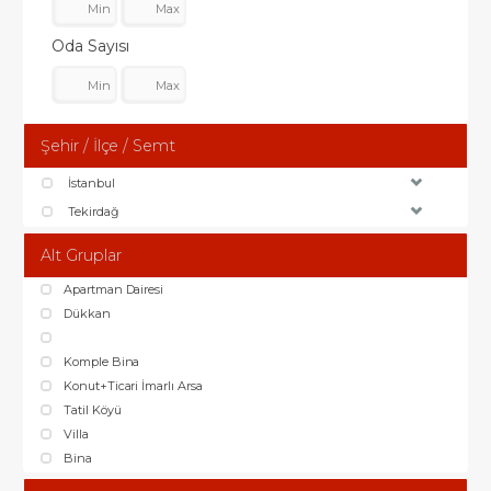
Oda Sayısı
Şehir / İlçe / Semt
İstanbul
Tekirdağ
Alt Gruplar
Apartman Dairesi
Dükkan
Komple Bina
Konut+Ticari İmarlı Arsa
Tatil Köyü
Villa
Bina