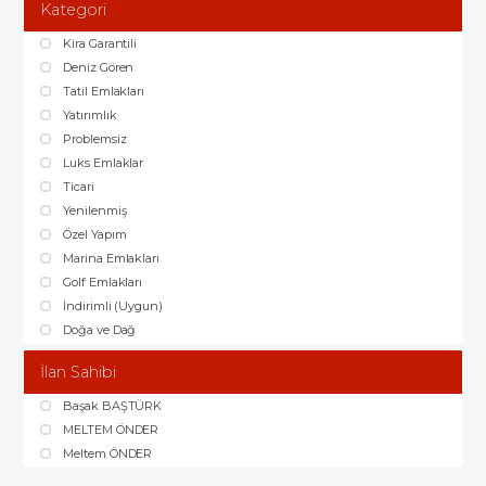
Kategori
Kira Garantili
Deniz Gören
Tatil Emlakları
Yatırımlık
Problemsiz
Luks Emlaklar
Ticari
Yenilenmiş
Özel Yapım
Marina Emlakları
Golf Emlakları
İndirimli (Uygun)
Doğa ve Dağ
İlan Sahibi
Başak BAŞTÜRK
MELTEM ÖNDER
Meltem ÖNDER