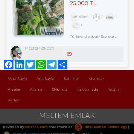
25,000 TL
60m²
2
1
1
Türkiye İstanbul / Esenyurt
MELTEM ÖNDER
Facebook
LinkedIn
Twitter
WhatsApp
Telegram
Share
*Ana Sayfa
Ana Sayfa
Satılıklar
Kiralıklar
Arsalar
Arama
Ekibimiz
Hakkımızda
İletişim
Kariyer
MELTEM EMLAK
powered by
port724.com
, trademark of
BitsCosmos Technology
|