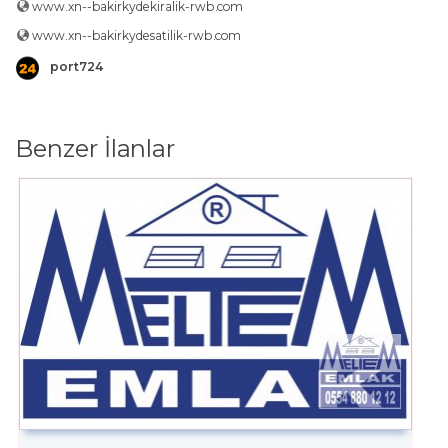
www.xn--bakirkydekiralik-rwb.com
www.xn--bakirkydesatilik-rwb.com
port724
Benzer İlanlar