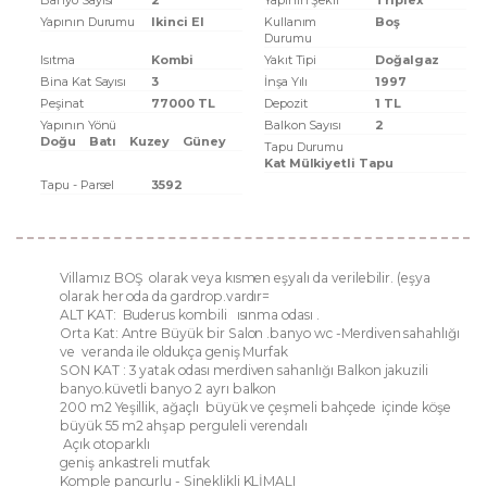
Banyo Sayısı
2
Yapının Şekli
Triplex
Yapının Durumu
Ikinci El
Kullanım
Boş
Durumu
Isıtma
Kombi
Yakıt Tipi
Doğalgaz
Bina Kat Sayısı
3
İnşa Yılı
1997
Peşinat
77000 TL
Depozit
1 TL
Yapının Yönü
Balkon Sayısı
2
Doğu
Batı
Kuzey
Güney
Tapu Durumu
Kat Mülkiyetli Tapu
Tapu - Parsel
3592
Villamız BOŞ olarak veya kısmen eşyalı da verilebilir. (eşya
olarak her oda da gardrop.vardır=
ALT KAT: Buderus kombili ısınma odası .
Orta Kat: Antre Büyük bir Salon .banyo wc -Merdiven sahahlığı
ve veranda ile oldukça geniş Murfak
SON KAT : 3 yatak odası merdiven sahanlığı Balkon jakuzili
banyo.küvetli banyo 2 ayrı balkon
200 m2 Yeşillik, ağaçlı büyük ve çeşmeli bahçede içinde köşe
büyük 55 m2 ahşap perguleli verendalı
Açık otoparklı
geniş ankastreli mutfak
Komple pancurlu - Sineklikli KLİMALI