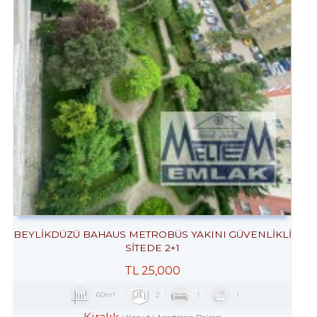
BEYLİKDÜZÜ BAHAUS METROBÜS YAKINI GÜVENLİKLİ
SİTEDE 2+1
TL
25,000
60m²
2
1
1
Kiralık