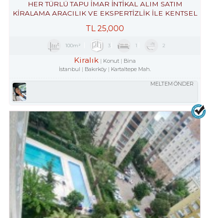
HER TÜRLÜ TAPU İMAR İNTİKAL ALIM SATIM
KİRALAMA ARACILIK VE EKSPERTİZLİK ILE KENTSEL
DÖNÜŞÜM DANIŞMANLIK HİZMETLERİ
TL
25,000
100m²
3
1
2
Kiralık
Konut
Bina
İstanbul
Bakırköy
Kartaltepe Mah.
MELTEM ÖNDER