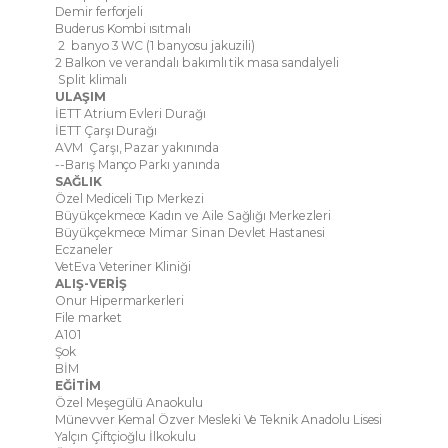
Demir ferforjeli
Buderus Kombi ısıtmalı
2 banyo 3 WC (1 banyosu jakuzili)
2 Balkon ve verandalı bakımlı tik masa sandalyeli
Split klimalı
ULAŞIM
İETT Atrium Evleri Durağı
İETT Çarşı Durağı
AVM Çarşı, Pazar yakınında
--Barış Manço Parkı yanında
SAĞLIK
Özel Mediceli Tıp Merkezi
Büyükçekmece Kadın ve Aile Sağlığı Merkezleri
Büyükçekmece Mimar Sinan Devlet Hastanesi
Eczaneler
VetEva Veteriner Kliniği
ALIŞ-VERİŞ
Onur Hipermarkerleri
File market
A101
Şok
BİM
EĞİTİM
Özel Meşegülü Anaokulu
Münevver Kemal Özver Mesleki Ve Teknik Anadolu Lisesi
Yalçın Çiftçioğlu İlkokulu