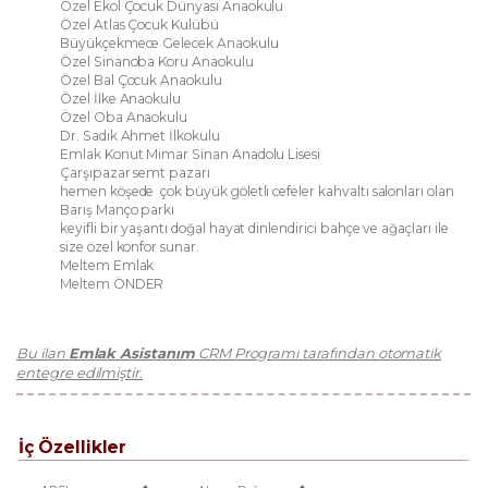
Özel Ekol Çocuk Dünyası Anaokulu
Özel Atlas Çocuk Kulübü
Büyükçekmece Gelecek Anaokulu
Özel Sinanoba Koru Anaokulu
Özel Bal Çocuk Anaokulu
Özel İlke Anaokulu
Özel Oba Anaokulu
Dr. Sadık Ahmet İlkokulu
Emlak Konut Mimar Sinan Anadolu Lisesi
Çarşıpazar semt pazarı
hemen köşede çok büyük göletli cefeler kahvaltı salonları olan
Barış Manço parkı
keyifli bir yaşantı doğal hayat dinlendirici bahçe ve ağaçları ile
size özel konfor sunar.
Meltem Emlak
Meltem ÖNDER
Bu ilan
Emlak Asistanım
CRM Programı tarafından otomatik
entegre edilmiştir.
İç Özellikler