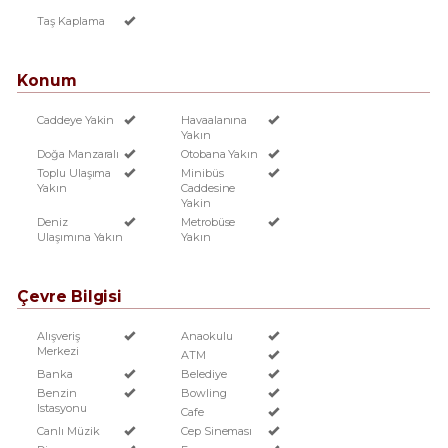
Taş Kaplama
Konum
Caddeye Yakin
Havaalanına
Yakın
Doğa Manzaralı
Otobana Yakın
Toplu Ulaşıma
Minibüs
Yakın
Caddesine
Yakin
Deniz
Metrobüse
Ulaşımına Yakın
Yakın
Çevre Bilgisi
Alışveriş
Anaokulu
Merkezi
ATM
Banka
Belediye
Benzin
Bowling
Istasyonu
Cafe
Canlı Müzik
Cep Sineması