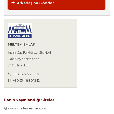
Arkadaşına Gönder
MELTEM EMLAK
İncirli Cad.Faikköksal Sk. No:8
Bakırköy / Kartaltepe
34145 İstanbul
+90 532-272 56 52
+90 554-880 12 12
İlanın Yayınlandığı Siteler
www.meltememlak.com