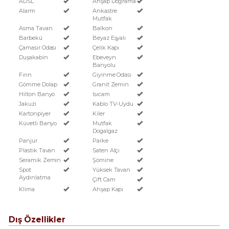
ADSL
Ahşap Doğrama
Alarm
Ankastre
Mutfak
Asma Tavan
Balkon
Barbekü
Beyaz Eşyalı
Çamasır Odası
Çelik Kapı
Duşakabin
Ebeveyn
Banyolu
Fırın
Giyinme Odası
Gömme Dolap
Granit Zemin
Hilton Banyo
Isıcam
Jakuzi
Kablo TV-Uydu
Kartonpiyer
Kiler
Küvetli Banyo
Mutfak
Dogalgaz
Panjur
Parke
Plastik Tavan
Saten Alçı
Seramik Zemin
Şömine
Spot
Yüksek Tavan
Aydınlatma
Çift Cam
Klima
Ahşap Kapı
Dış Özellikler