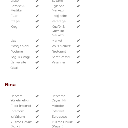
Disco
Eczane
Eczane &
Eğlence
Medikal
Merkezi
Fuar
İlköğretim
İtfaiye
Kafeterya
Kreş
Kuaför &
Güzellik
Merkezi
Lise
Market
Masaj Salonu
Polis Merkezi
Postane
Restorant
Sağlık Ocağı
Semt Pazarı
Üniversite
Veteriner
Okul
Bina
Deprem
Depreme
Yönetmelikli
Dayanikli
Fiber İnternet
Hidrofor
İntercom
İnternet
Isı Yalıtım
Su deposu
Yüzme Havuzu
Yüzme Havuzu
(Açık)
(Kapalı)