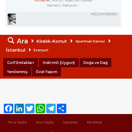
Konut
Apartman Dairesi
İstanbul
Esenyurt
-
MELTEM ÖNDER
Ara
Kiralık-Konut
Apartman Dairesi
İstanbul
Esenyurt
Golf Emlakları
İndirimli (Uygun)
Doğa ve Dağ
Yenilenmiş
Özel Yapım
Facebook
LinkedIn
Twitter
WhatsApp
Telegram
Share
*Ana Sayfa
Ana Sayfa
Satılıklar
Kiralıklar