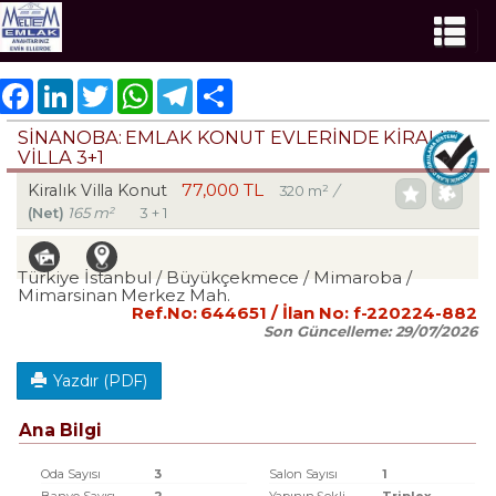
Facebook
LinkedIn
Twitter
WhatsApp
Telegram
Share
SİNANOBA: EMLAK KONUT EVLERINDE KİRALIK
VİLLA 3+1
77,000 TL
Kiralık Villa Konut
320 m²
/
(Net)
165 m²
3 + 1
Türkiye İstanbul / Büyükçekmece
/ Mimaroba
/
Mimarsinan Merkez Mah.
Ref.No:
644651
/ İlan No:
f-220224-882
Son Güncelleme:
29/07/2026
Yazdır (PDF)
Ana Bilgi
Oda Sayısı
3
Salon Sayısı
1