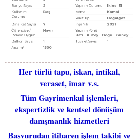
Banyo Sayısı
2
Yapının Durumu
Ikinci El
Kullanım
Boş
Isıtma
Kombi
Durumu
Yakıt Tipi
Doğalgaz
Bina Kat Sayısı
7
İnşa Yılı
2021
Öğrenciye /
Hayır
Yapının Yönü
Bekara Uygun
Batı
Kuzey
Doğu
Güney
Balkon Sayısı
1
Tuvalet Sayısı
1
Arsa m²
1500
Her türlü tapu, iskan, intikal,
veraset, imar v.s.
Tüm Gayrimenkul işlemleri,
ekspertizlik ve kentsel dönüşüm
danışmanlık hizmetleri
Başvurudan itibaren işlem takibi ve