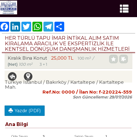
Facebook
LinkedIn
Twitter
WhatsApp
Telegram
Share
HER TÜRLÜ TAPU İMAR İNTİKAL ALIM SATIM
KİRALAMA ARACILIK VE EKSPERTİZLİK ILE
KENTSEL DÖNÜŞÜM DANIŞMANLIK HİZMETLERİ
25,000 TL
Kiralık Bina Konut
100 m²
/
(Net)
100 m²
3 + 1
Türkiye İstanbul / Bakırköy
/ Kartaltepe
/ Kartaltepe
Mah.
Ref.No:
0000
/ İlan No:
f-220224-559
Son Güncelleme:
29/07/2026
Yazdır (PDF)
Ana Bilgi
Oda Sayısı
3
Salon Sayısı
1