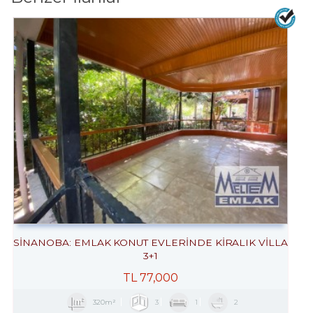
SİNANOBA: EMLAK KONUT EVLERINDE KİRALIK VİLLA
3+1
TL
77,000
320m²
3
1
2