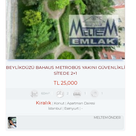
BEYLİKDÜZÜ BAHAUS METROBÜS YAKINI GÜVENLİKLİ
SİTEDE 2+1
TL
25,000
60m²
2
1
1
Kiralık
Konut
Apartman Dairesi
İstanbul
Esenyurt
-
MELTEM ÖNDER