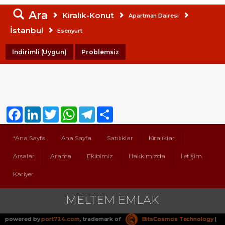
Ara
Kiralık-Konut
Apartman Dairesi
İstanbul
Esenyurt
İndirimli (Uygun)
Problemsiz
Facebook
LinkedIn
Twitter
WhatsApp
Telegram
Share
*Ana Sayfa
Ana Sayfa
Satılıklar
Kiralıklar
Arsalar
Arama
Ekibimiz
Hakkımızda
İletişim
Kariyer
MELTEM EMLAK
powered by
port724.com
, trademark of
BitsCosmos Technology
|