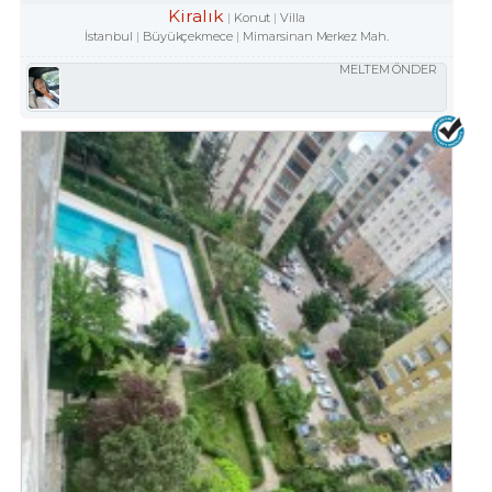
Kiralık
Konut
Villa
İstanbul
Büyükçekmece
Mimarsinan Merkez Mah.
MELTEM ÖNDER