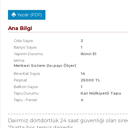
Yazdır (PDF)
Ana Bilgi
Oda Sayısı
2
Banyo Sayısı
1
Yapının Durumu
Ikinci El
Isıtma
Merkezi Sistem (Isı payı Ölçer)
Bina Kat Sayısı
14
Peşinat
25000 TL
Balkon Sayısı
1
Tapu Durumu
Kat Mülkiyetli Tapu
Tapu - Parsel
4
Dairmiz dörtdörtlük 24 saat güvenliği olan sir
7.katta boş temiz dairedir.