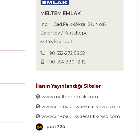
MELTEM EMLAK
İncirli Cad.Faikköksal Sk. No:8
Bakırköy / Kartaltepe
34145 İstanbul
+90 532-272 56 52
+90 554-880 12 12
İlanın Yayınlandığı Siteler
www.meltememlak.com
www.xn--bakirkydekiralik-rwb.com
www.xn--bakirkydesatilik-rwb.com
port724