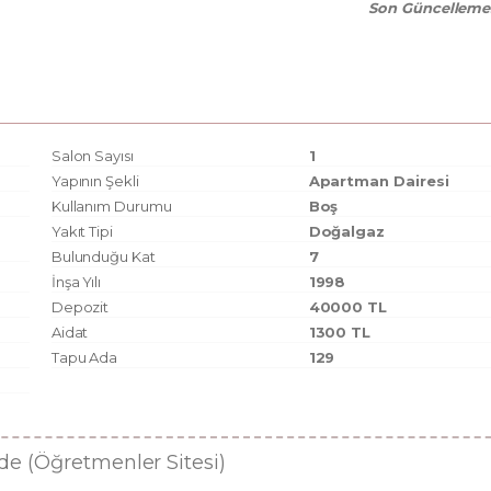
Son Güncelleme
Salon Sayısı
1
Yapının Şekli
Apartman Dairesi
Kullanım Durumu
Boş
Yakıt Tipi
Doğalgaz
Bulunduğu Kat
7
İnşa Yılı
1998
Depozit
40000 TL
Aidat
1300 TL
Tapu Ada
129
ede (Öğretmenler Sitesi)