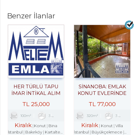
Benzer İlanlar
HER TÜRLÜ TAPU
SİNANOBA: EMLAK
İMAR İNTİKAL ALIM
KONUT EVLERINDE
SATIM KİRALAMA
KİRALIK VİLLA 3+1
TL
25,000
TL
77,000
ARACILIK VE
EKSPERTİZLİK ILE
100m²
3
1
2
320m²
3
1
KENTSEL DÖNÜŞÜM
Kiralık
Kiralık
DANIŞMANLIK
Konut
Bina
Konut
Villa
İstanbul
Bakırköy
Kartaltepe Mah.
İstanbul
Büyükçekmece
Mima
HİZMETLERİ