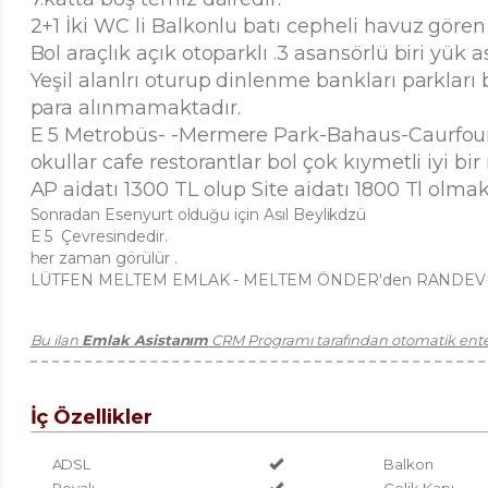
2+1 İki WC li Balkonlu batı cepheli havuz gören 
Bol araçlık açık otoparklı .3 asansörlü biri yük 
Yeşil alanlrı oturup dinlenme bankları parklar
para alınmamaktadır.
E 5 Metrobüs- -Mermere Park-Bahaus-Caurfour
okullar cafe restorantlar bol çok kıymetli iyi bir
AP aidatı 1300 TL olup Site aidatı 1800 Tl olmak
Sonradan Esenyurt olduğu için Asıl Beylikdzü
E 5 Çevresindedir.
her zaman görülür .
LÜTFEN MELTEM EMLAK - MELTEM ÖNDER'den RANDEVU 
Bu ilan
Emlak Asistanım
CRM Programı tarafından otomatik enteg
İç Özellikler
ADSL
Balkon