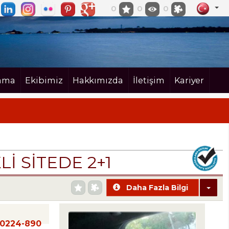
0
0
0
ama
Ekibimiz
Hakkımızda
İletişim
Kariyer
 SİTEDE 2+1
Daha Fazla Bilgi
20224-890