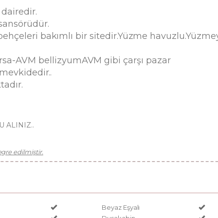
dairedir.
asansörüdür.
ı behçeleri bakımlı bir sitedir.Yüzme havuzlu.Yüz
sa-AVM bellizyumAVM gibi çarşı pazar
 mevkidedir..
tadır.
ALINIZ..
re edilmiştir.
Beyaz Eşyalı