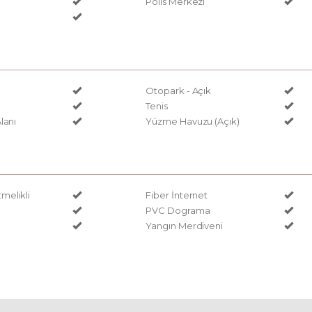
Polis Merkezi
Otopark - Açık
Tenis
lanı
Yüzme Havuzu (Açık)
elikli
Fiber İnternet
PVC Dograma
Yangın Merdiveni