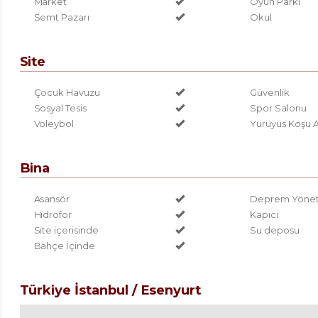
Market
Oyun Parkı
Semt Pazarı
Okul
Site
Çocuk Havuzu
Güvenlik
Sosyal Tesis
Spor Salonu
Voleybol
Yürüyüs Koşu A
Bina
Asansör
Deprem Yönetm
Hidrofor
Kapıcı
Site içerisinde
Su deposu
Bahçe İçinde
Türkiye İstanbul / Esenyurt