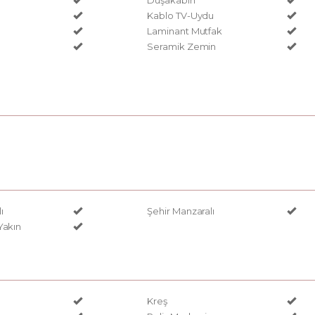
Duşakabin
Kablo TV-Uydu
Laminant Mutfak
Seramik Zemin
ı
Şehir Manzaralı
Yakın
Kreş