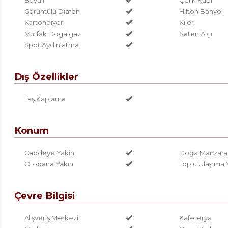
Boyalı
Çelik Kapı
Görüntülü Diafon
Hilton Banyo
Kartonpiyer
Kiler
Mutfak Dogalgaz
Saten Alçı
Spot Aydınlatma
Dış Özellikler
Taş Kaplama
Konum
Caddeye Yakin
Doğa Manzaral
Otobana Yakın
Toplu Ulaşıma 
Çevre Bilgisi
Alışveriş Merkezi
Kafeterya