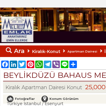
MELTEM EMLAK
Ara
Kiralık-Konut
Apartman Dairesi
Facebook
LinkedIn
Twitter
Pinterest
WhatsApp
Telegram
Viber
Line
Share
BEYLİKDÜZÜ BAHAUS MET
25,00
Kiralık Apartman Dairesi Konut
Fotoğraflar
Konum Görünüm
Türkiye İstanbul / Esenyurt