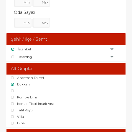
Oda Sayısı
Şehir / İlçe / Semt
İstanbul
Tekirdağ
Alt Gruplar
Apartman Dairesi
Dükkan
Komple Bina
Konut+Ticari İmarlı Arsa
Tatil Köyü
Villa
Bina