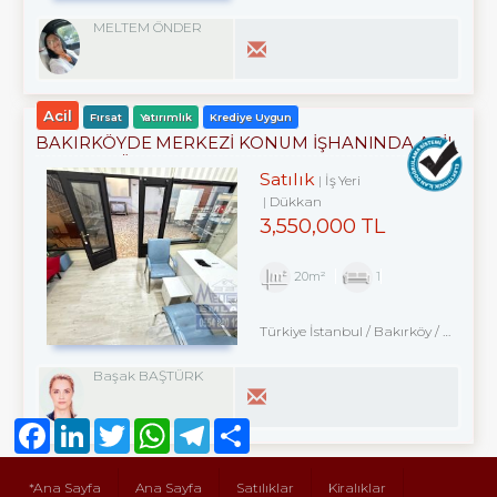
MELTEM ÖNDER
Acil
Fırsat
Yatırımlık
Krediye Uygun
BAKIRKÖYDE MERKEZİ KONUM İŞHANINDA ACİL
SATILIK DÜKKAN
Satılık
İş Yeri
Dükkan
3,550,000 TL
20m²
1
Türkiye İstanbul / Bakırköy
/ Kartaltepe
Başak BAŞTÜRK
Facebook
LinkedIn
Twitter
WhatsApp
Telegram
Share
*Ana Sayfa
Ana Sayfa
Satılıklar
Kiralıklar