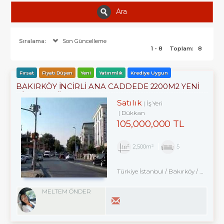
Ara
Sıralama:
Son Güncelleme
1 - 8
Toplam:
8
Fırsat
Fiyatı Düşen
Yeni
Yatırımlık
Krediye Uygun
BAKIRKÖY İNCİRLİ ANA CADDEDE 2200M2 YENİ
BİNADA DÜKKAN
Satılık
İş Yeri
Dükkan
105,000,000 TL
2,500m²
5
Türkiye İstanbul / Bakırköy
/ Ataköy
MELTEM ÖNDER