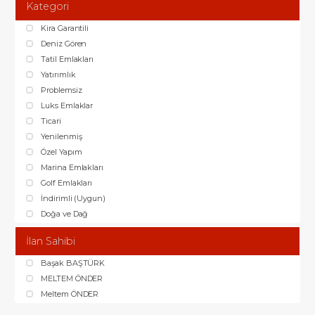
Kategori
Kira Garantili
Deniz Gören
Tatil Emlakları
Yatırımlık
Problemsiz
Luks Emlaklar
Ticari
Yenilenmiş
Özel Yapım
Marina Emlakları
Golf Emlakları
İndirimli (Uygun)
Doğa ve Dağ
İlan Sahibi
Başak BAŞTÜRK
MELTEM ÖNDER
Meltem ÖNDER