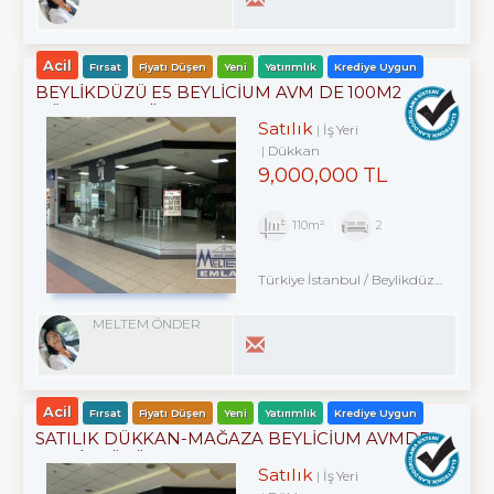
Acil
Fırsat
Fiyatı Düşen
Yeni
Yatırımlık
Krediye Uygun
BEYLİKDÜZÜ E5 BEYLİCİUM AVM DE 100M2
DÜKKAN MAĞAZA
Satılık
İş Yeri
Dükkan
9,000,000 TL
110m²
2
Türkiye İstanbul / Beylikdüzü
/ Kavak
MELTEM ÖNDER
Acil
Fırsat
Fiyatı Düşen
Yeni
Yatırımlık
Krediye Uygun
SATILIK DÜKKAN-MAĞAZA BEYLİCİUM AVMDE
BEYLİZDÜZÜ E5 KENARI
Satılık
İş Yeri