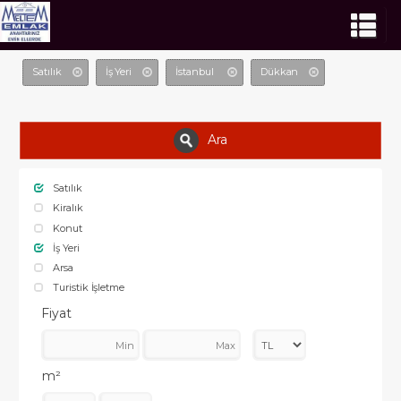
Satılık
İş Yeri
İstanbul
Dükkan
Ara
Satılık
Kiralık
Konut
İş Yeri
Arsa
Turistik İşletme
Fiyat
m²