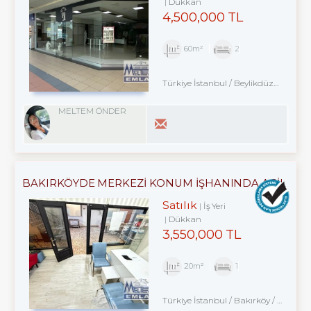
Dükkan
4,500,000 TL
60m²
2
Türkiye İstanbul / Beylikdüzü
/ Kavak
MELTEM ÖNDER
BAKIRKÖYDE MERKEZİ KONUM İŞHANINDA ACİL
SATILIK DÜKKAN
Satılık
İş Yeri
Dükkan
3,550,000 TL
20m²
1
Türkiye İstanbul / Bakırköy
/ Kartaltepe