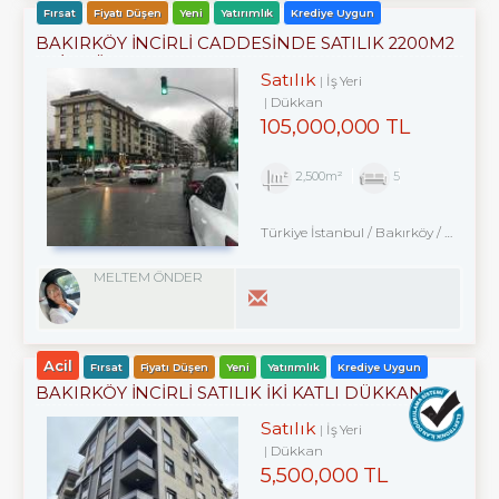
Fırsat
Fiyatı Düşen
Yeni
Yatırımlık
Krediye Uygun
BAKIRKÖY İNCİRLİ CADDESINDE SATILIK 2200M2
ACİL DÜKKAN
Satılık
İş Yeri
Dükkan
105,000,000 TL
2,500m²
5
Türkiye İstanbul / Bakırköy
/ Zuhuratbaba
MELTEM ÖNDER
Acil
Fırsat
Fiyatı Düşen
Yeni
Yatırımlık
Krediye Uygun
BAKIRKÖY İNCİRLİ SATILIK İKİ KATLI DÜKKAN
YENİ BİNA
Satılık
İş Yeri
Dükkan
5,500,000 TL