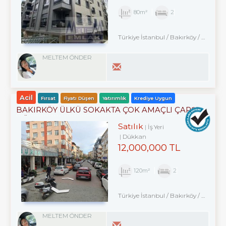
80m²
2
Türkiye İstanbul / Bakırköy
/ Kartaltepe
MELTEM ÖNDER
Acil
Fırsat
Fiyatı Düşen
Yatırımlık
Krediye Uygun
BAKIRKÖY ÜLKÜ SOKAKTA ÇOK AMAÇLI ÇARŞI
DÜKKANI
Satılık
İş Yeri
Dükkan
12,000,000 TL
120m²
2
Türkiye İstanbul / Bakırköy
/ Kartaltepe
MELTEM ÖNDER