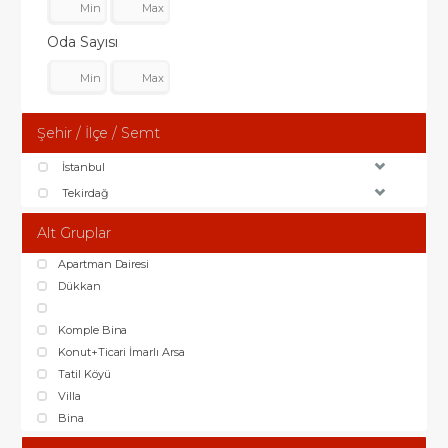
Oda Sayısı
Şehir / İlçe / Semt
İstanbul
Tekirdağ
Alt Gruplar
Apartman Dairesi
Dükkan
Komple Bina
Konut+Ticari İmarlı Arsa
Tatil Köyü
Villa
Bina