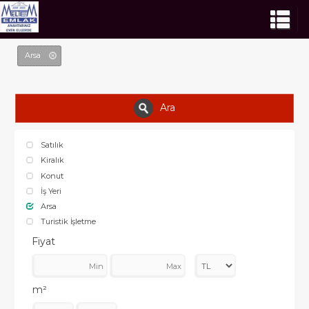
Arsa
Ara
Satılık
Kiralık
Konut
İş Yeri
Arsa
Turistik İşletme
Fiyat
m²