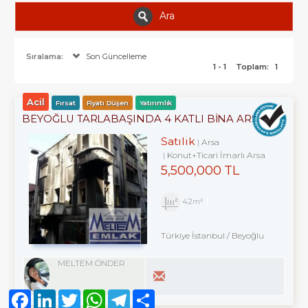
Ara
Sıralama:
Son Güncelleme
1 - 1
Toplam:
1
Acil
Fırsat
Fiyatı Düşen
Yatırımlık
BEYOĞLU TARLABAŞINDA 4 KATLI BINA ARSASI
Satılık
Arsa
Konut+Ticari İmarlı Arsa
5,500,000 TL
42m²
Türkiye İstanbul / Beyoğlu
MELTEM ÖNDER
Facebook
LinkedIn
Twitter
WhatsApp
Telegram
Share