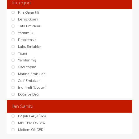
Kategori
Kira Garantili
Deniz Gören
Tatil Emlakları
Yatırımlık
Problemsiz
Luks Emlaklar
Ticari
Yenilenmiş
Özel Yapım
Marina Emlakları
Golf Emlakları
İndirimli (Uygun)
Doğa ve Dağ
İlan Sahibi
Başak BAŞTÜRK
MELTEM ÖNDER
Meltem ÖNDER