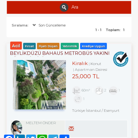
Ara
Sıralama:
Son Güncelleme
1 - 1
Toplam:
1
Acil
Fırsat
Fiyatı Düşen
Yatırımlık
Krediye Uygun
BEYLİKDÜZÜ BAHAUS METROBÜS YAKINI
GÜVENLİKLİ SİTEDE 2+1
Kiralık
Konut
Apartman Dairesi
25,000 TL
60m²
2
1
1
Türkiye İstanbul / Esenyurt
MELTEM ÖNDER
Facebook
LinkedIn
Twitter
WhatsApp
Telegram
Share