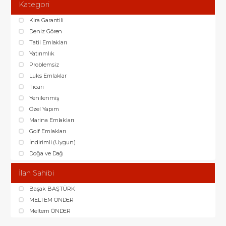
Kategori
Kira Garantili
Deniz Gören
Tatil Emlakları
Yatırımlık
Problemsiz
Luks Emlaklar
Ticari
Yenilenmiş
Özel Yapım
Marina Emlakları
Golf Emlakları
İndirimli (Uygun)
Doğa ve Dağ
İlan Sahibi
Başak BAŞTÜRK
MELTEM ÖNDER
Meltem ÖNDER