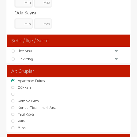
Oda Sayısı
Şehir / İlçe / Semt
İstanbul
Tekirdağ
Alt Gruplar
Apartman Dairesi
Dükkan
Komple Bina
Konut+Ticari İmarlı Arsa
Tatil Köyü
Villa
Bina