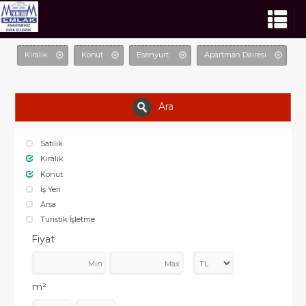
Kiralık
Konut
Esenyurt
Apartman Dairesi
Ara
Satılık
Kiralık
Konut
İş Yeri
Arsa
Turistik İşletme
Fiyat
m²