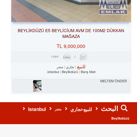
BEYLİKDÜZÜ E5 BEYLİCİUM AVM DE 100M2 DÜKKAN
MAĞAZA
TL
9,000,000
2
110m²
للبيع
تجاري
متجر
Istanbul
Beylikdüzü
Barış Mah.
MELTEM ÖNDER
البحث
للبيع-تجاري
Istanbul
متجر
Beylikdüzü