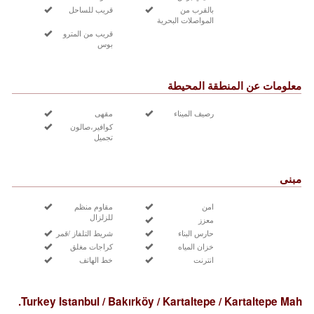
بالقرب من
قريب للساحل
المواصلات البحرية
قريب من المترو
بوس
معلومات عن المنطقة المحيطة
رصيف الميناء
مقهى
كوافير،صالون
تجميل
مبنى
امن
مقاوم منظم
للزلزال
معزز
حارس البناء
شريط التلفاز /قمر
خزان المياه
كراجات مغلق
انترنت
خط الهاتف
Turkey Istanbul / Bakırköy
/ Kartaltepe
/ Kartaltepe Mah.