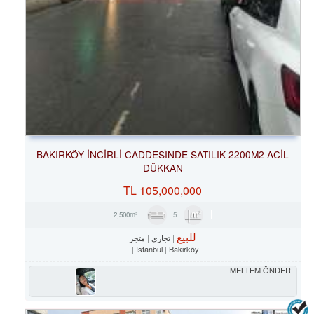
BAKIRKÖY İNCİRLİ CADDESINDE SATILIK 2200M2 ACİL
DÜKKAN
TL
105,000,000
5
2,500m²
للبيع
تجاري
متجر
-
Istanbul
Bakırköy
MELTEM ÖNDER