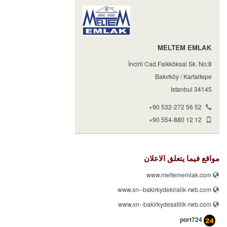
MELTEM EMLAK
İncirli Cad.Faikköksal Sk. No:8
Bakırköy / Kartaltepe
34145 Istanbul
+90 532-272 56 52
+90 554-880 12 12
مواقع فيما يتعلق الاعلان
www.meltememlak.com
www.xn--bakirkydekiralik-rwb.com
www.xn--bakirkydesatilik-rwb.com
port724