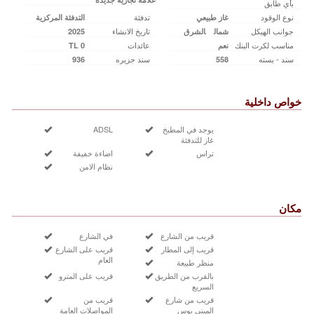
بأي طابق
نوع الوقود
تدفئة
غاز طبيعي
التدفئة المركزية
جوانب الهيكل
تاريخ الانشاء
شمال
الشرق
2025
مناسب لكرت البنك
عائدات
نعم
0 TL
سند - بسته
سند جزیره
936
558
خواص داخلية
يوجد في المطبخ
ADSL
غاز للتدفئة
تراس
اضاءة خفيفة
نظام الامن
مكان
قريب من الشارع
في الشارع
قريب إلى المطار
قريب على الشارع
العام
منظر طبيعة
بالقرب من الطريق
قريب على المترو
السريع
قريب من شارع
قريب من
الميني بوس
المواصلات العامة