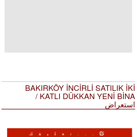
BAKIRKÖY İNCİRLİ SATILIK İKİ
KATLI DÜKKAN YENİ BİNA /
استعراض
...تعليقك