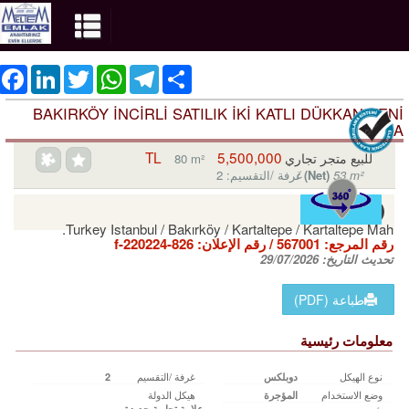
ebook
LinkedIn
Twitter
WhatsApp
Telegram
Share
BAKIRKÖY İNCİRLİ SATILIK İKİ KATLI DÜKKAN YENİ
BİNA
5,500,000 TL
للبيع متجر تجاري
80 m²
53 m²
(Net)
/
غرفة /التقسيم: 2
Turkey Istanbul / Bakırköy
/ Kartaltepe
/ Kartaltepe Mah.
رقم المرجع:
567001
/ رقم الإعلان:
f-220224-826
تحديث التاريخ:
29/07/2026
طباعة (PDF)
معلومات رئيسية
نوع الهيكل
غرفة /التقسيم
دوبلكس
2
وضع الاستخدام
هيكل الدولة
المؤجرة
علامة تجارية جديدة