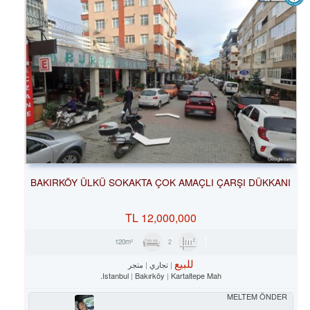
BAKIRKÖY ÜLKÜ SOKAKTA ÇOK AMAÇLI ÇARŞI DÜKKANI
TL
12,000,000
2
120m²
للبيع
تجاري
متجر
Istanbul
Bakırköy
Kartaltepe Mah.
MELTEM ÖNDER