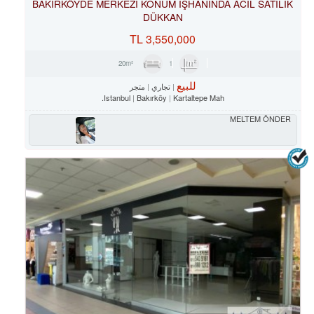
BAKIRKÖYDE MERKEZİ KONUM İŞHANINDA ACİL SATILIK
DÜKKAN
TL
3,550,000
1
20m²
للبيع
تجاري
متجر
Istanbul
Bakırköy
Kartaltepe Mah.
MELTEM ÖNDER