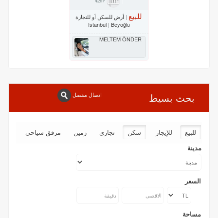
42m²
للبيع
أرض للسكن أو للتجارة
Istanbul
Beyoğlu
MELTEM ÖNDER
اتصال مفصل
بحث بسيط
للبيع
للإيجار
سكن
تجاري
زمین
مرفق سياحي
مدينة
السعر
مساحة