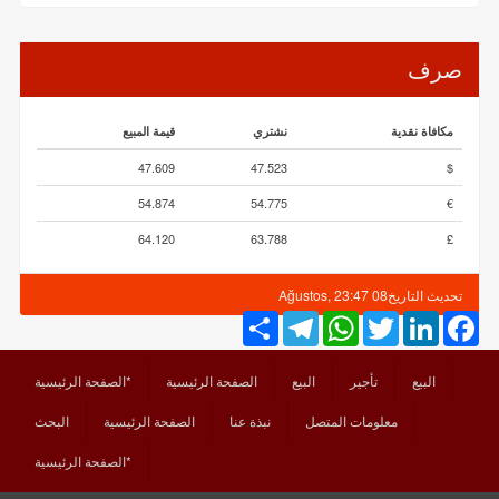
صرف
مكافاة نقدية
نشتري
قيمة المبيع
47.609
47.523
$
54.874
54.775
€
64.120
63.788
£
تحديث التاريخ
08 Ağustos, 23:47
Share
Telegram
WhatsApp
Twitter
LinkedIn
Facebook
البيع
تأجير
البيع
الصفحة الرئيسية
*الصفحة الرئيسية
معلومات المتصل
نبذة عنا
الصفحة الرئيسية
البحث
*الصفحة الرئيسية