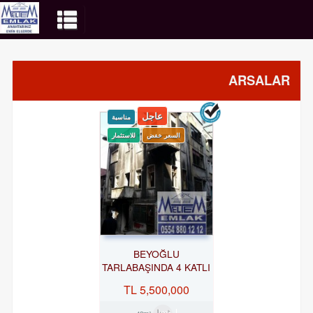
ARSALAR
عاجل
مناسبة
السعر خفض
للاستثمار
BEYOĞLU
TARLABAŞINDA 4 KATLI
BINA ARSASI
5,500,000 TL