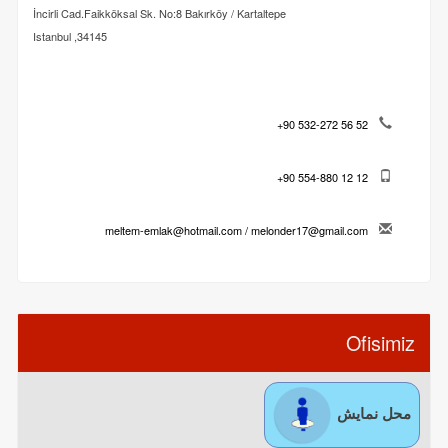
İncirli Cad.Faikköksal Sk. No:8 Bakırköy / Kartaltepe
34145, Istanbul
+90 532-272 56 52
+90 554-880 12 12
meltem-emlak@hotmail.com / melonder17@gmail.com
Ofisimiz
محل نمایش