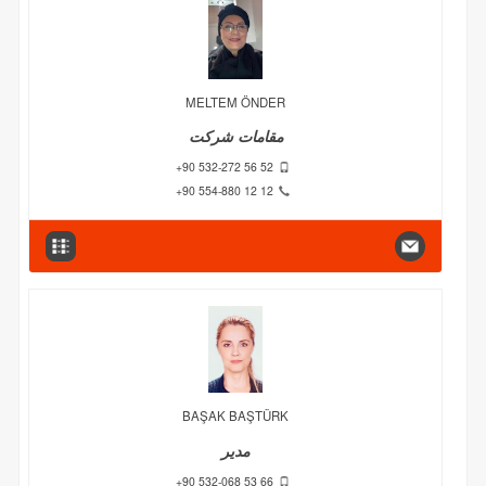
MELTEM ÖNDER
مقامات شرکت
+90 532-272 56 52
+90 554-880 12 12
BAŞAK BAŞTÜRK
مدیر
+90 532-068 53 66