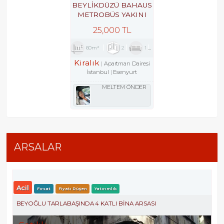
BEYLİKDÜZÜ BAHAUS
METROBÜS YAKINI
GÜVENLİKLİ SİTEDE
25,000 TL
2+1
60m²
2
1
1
Kiralık
Apartman Dairesi
İstanbul
Esenyurt
MELTEM ÖNDER
ARSALAR
Acil
Fırsat
Fiyatı Düşen
Yatırımlık
BEYOĞLU TARLABAŞINDA 4 KATLI BINA ARSASI