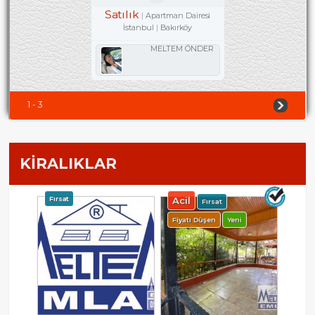
Satılık
Apartman Dairesi
İstanbul
Bakırköy
MELTEM ÖNDER
1 - 3
KİRALIKLAR
Fırsat
Acil
Fırsat
Fiyatı Düşen
Yeni