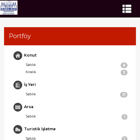
Portföy
Konut
Satılık
6
Kiralık
3
İş Yeri
Satılık
11
Arsa
Satılık
1
Turistik İşletme
Satılık
1