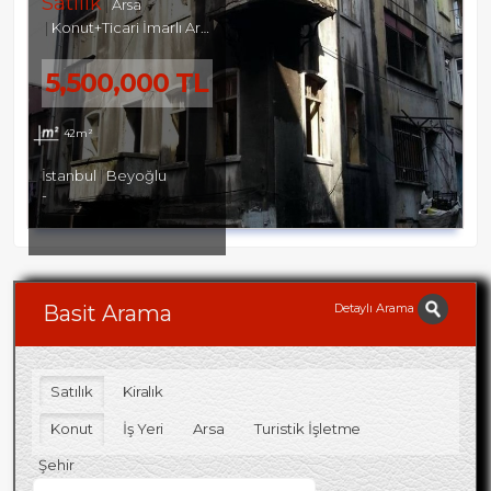
Satılık
Arsa
Konut+Ticari İmarlı Arsa
5,500,000 TL
42m²
İstanbul
Beyoğlu
-
Detaylı Arama
Basit Arama
Satılık
Kiralık
Konut
İş Yeri
Arsa
Turistik İşletme
Şehir