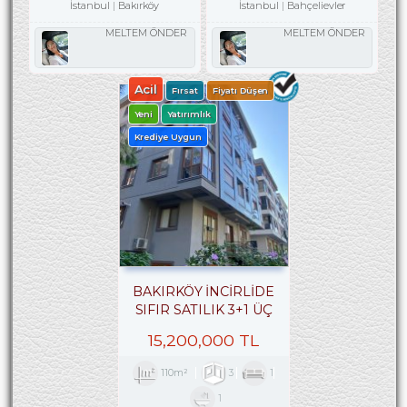
İstanbul
Bakırköy
İstanbul
Bahçelievler
MELTEM ÖNDER
MELTEM ÖNDER
Acil
Fırsat
Fiyatı Düşen
Yeni
Yatırımlık
Krediye Uygun
BAKIRKÖY İNCİRLİDE
SIFIR SATILIK 3+1 ÜÇ
CEPHELİ ARA KAT
15,200,000 TL
110m²
3
1
1