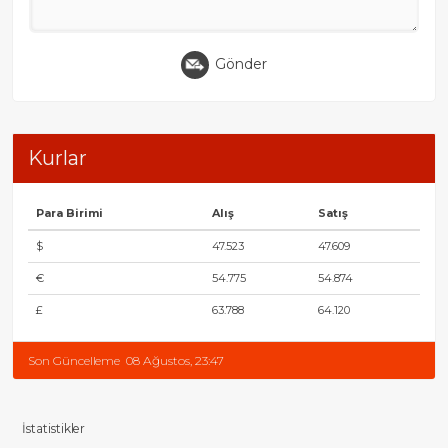
Gönder
Kurlar
Para Birimi
Alış
Satış
$
47.523
47.609
€
54.775
54.874
£
63.788
64.120
Son Güncelleme
08 Ağustos, 23:47
İstatistikler