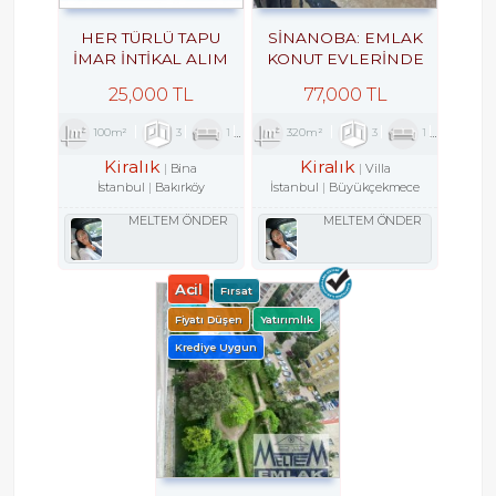
HER TÜRLÜ TAPU
SİNANOBA: EMLAK
İMAR İNTİKAL ALIM
KONUT EVLERINDE
SATIM KİRALAMA
KİRALIK VİLLA 3+1
25,000 TL
77,000 TL
ARACILIK VE
EKSPERTİZLİK ILE
100m²
3
1
2
320m²
3
1
2
KENTSEL DÖNÜŞÜM
DANIŞMANLIK
Kiralık
Kiralık
Bina
Villa
HİZMETLERİ
İstanbul
Bakırköy
İstanbul
Büyükçekmece
MELTEM ÖNDER
MELTEM ÖNDER
Acil
Fırsat
Fiyatı Düşen
Yatırımlık
Krediye Uygun