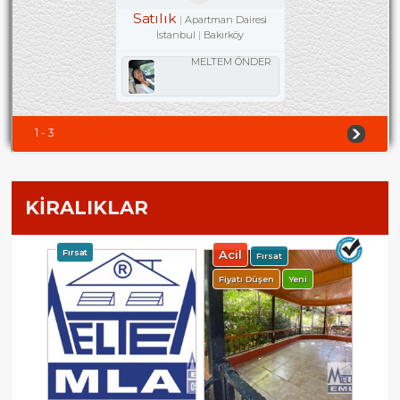
Satılık
Apartman Dairesi
İstanbul
Bakırköy
MELTEM ÖNDER
1 - 3
KİRALIKLAR
Fırsat
Acil
Fırsat
Fiyatı Düşen
Yeni