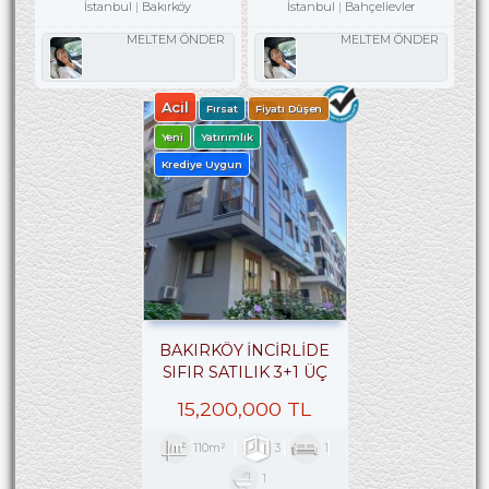
İstanbul
Bakırköy
İstanbul
Bahçelievler
MELTEM ÖNDER
MELTEM ÖNDER
Acil
Fırsat
Fiyatı Düşen
Yeni
Yatırımlık
Krediye Uygun
BAKIRKÖY İNCİRLİDE
SIFIR SATILIK 3+1 ÜÇ
CEPHELİ ARA KAT
15,200,000 TL
110m²
3
1
1