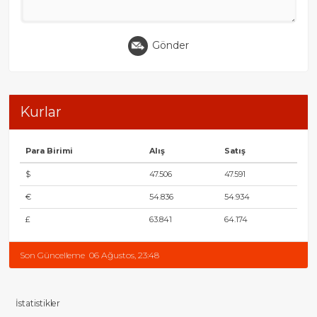
Gönder
Kurlar
Para Birimi
Alış
Satış
$
47.506
47.591
€
54.836
54.934
£
63.841
64.174
Son Güncelleme
06 Ağustos, 23:48
İstatistikler