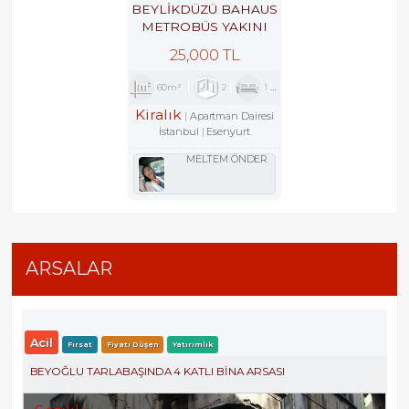
BEYLİKDÜZÜ BAHAUS
METROBÜS YAKINI
GÜVENLİKLİ SİTEDE
25,000 TL
2+1
60m²
2
1
1
Kiralık
Apartman Dairesi
İstanbul
Esenyurt
MELTEM ÖNDER
ARSALAR
Acil
Fırsat
Fiyatı Düşen
Yatırımlık
BEYOĞLU TARLABAŞINDA 4 KATLI BINA ARSASI