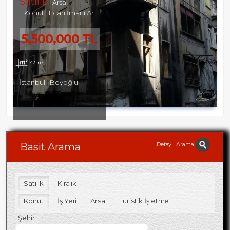
Satılık
Arsa
Konut+Ticari İmarlı Arsa
5,500,000 TL
42m²
İstanbul
Beyoğlu
-
Detaylı Arama
Basit Arama
Satılık
Kiralık
Konut
İş Yeri
Arsa
Turistik İşletme
Şehir