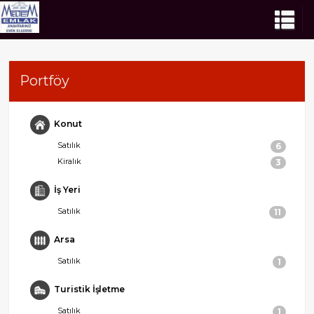
Portföy
Konut
Satılık
6
Kiralık
3
İş Yeri
Satılık
11
Arsa
Satılık
1
Turistik İşletme
Satılık
1