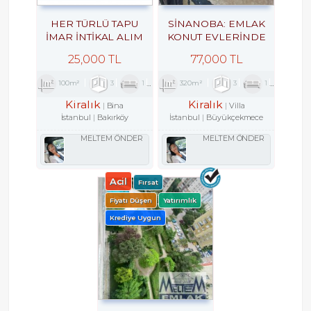
HER TÜRLÜ TAPU
SİNANOBA: EMLAK
İMAR İNTİKAL ALIM
KONUT EVLERINDE
SATIM KİRALAMA
KİRALIK VİLLA 3+1
25,000 TL
77,000 TL
ARACILIK VE
EKSPERTİZLİK ILE
100m²
3
1
2
320m²
3
1
2
KENTSEL DÖNÜŞÜM
DANIŞMANLIK
Kiralık
Kiralık
Bina
Villa
HİZMETLERİ
İstanbul
Bakırköy
İstanbul
Büyükçekmece
MELTEM ÖNDER
MELTEM ÖNDER
Acil
Fırsat
Fiyatı Düşen
Yatırımlık
Krediye Uygun