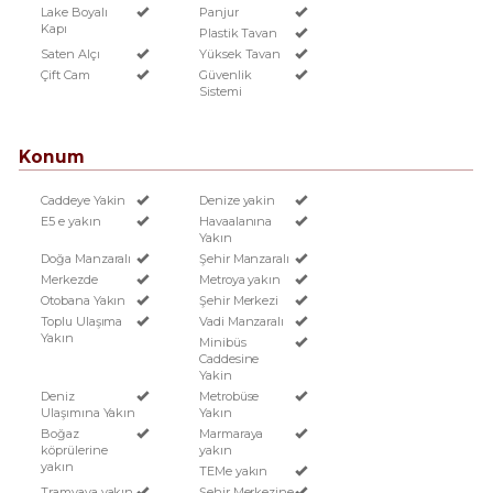
Lake Boyalı
Panjur
Kapı
Plastik Tavan
Saten Alçı
Yüksek Tavan
Çift Cam
Güvenlik
Sistemi
Konum
Caddeye Yakin
Denize yakin
E5 e yakın
Havaalanına
Yakın
Doğa Manzaralı
Şehir Manzaralı
Merkezde
Metroya yakın
Otobana Yakın
Şehir Merkezi
Toplu Ulaşıma
Vadi Manzaralı
Yakın
Minibüs
Caddesine
Yakin
Deniz
Metrobüse
Ulaşımına Yakın
Yakın
Boğaz
Marmaraya
köprülerine
yakın
yakın
TEMe yakın
Tramvaya yakın
Şehir Merkezine