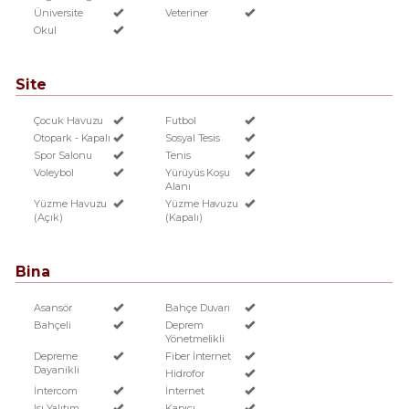
Üniversite
Veteriner
Okul
Site
Çocuk Havuzu
Futbol
Otopark - Kapalı
Sosyal Tesis
Spor Salonu
Tenis
Voleybol
Yürüyüs Koşu
Alanı
Yüzme Havuzu
Yüzme Havuzu
(Açık)
(Kapalı)
Bina
Asansör
Bahçe Duvarı
Bahçeli
Deprem
Yönetmelikli
Depreme
Fiber İnternet
Dayanikli
Hidrofor
İntercom
İnternet
Isı Yalıtım
Kapıcı