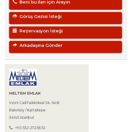
Beni bu ilan için Arayın
Görüş Gezisi İsteği
Rezervasyon İsteği
Arkadaşına Gönder
MELTEM EMLAK
İncirli Cad.Faikköksal Sk. No:8
Bakırköy / Kartaltepe
34145 İstanbul
+90 532-272 56 52