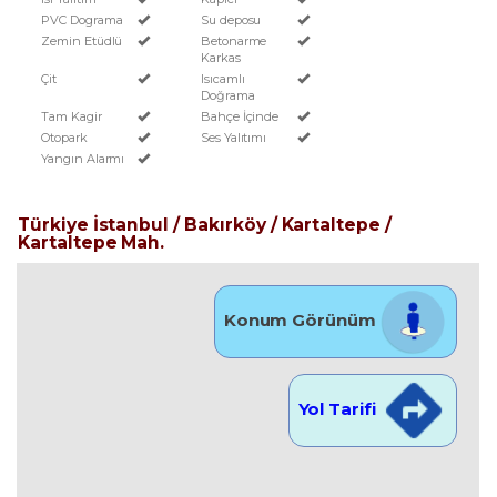
PVC Dograma
Su deposu
Zemin Etüdlü
Betonarme
Karkas
Çit
Isıcamlı
Doğrama
Tam Kagir
Bahçe İçinde
Otopark
Ses Yalıtımı
Yangın Alarmı
Türkiye İstanbul / Bakırköy
/ Kartaltepe
/
Kartaltepe Mah.
Konum Görünüm
Yol Tarifi