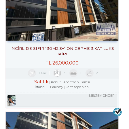
İNCİRLİDE SIFIR 130M2 3+1 ÖN CEPHE 3.KAT LÜKS
DAİRE
TL
26,000,000
165m²
3
1
2
Satılık
Konut
Apartman Dairesi
İstanbul
Bakırköy
Kartaltepe Mah.
MELTEM ÖNDER