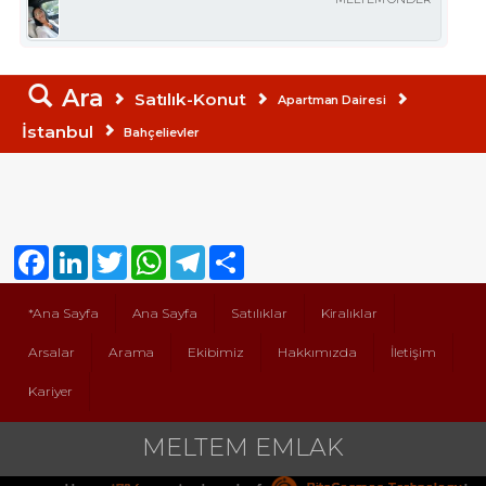
Ara
Satılık-Konut
Apartman Dairesi
İstanbul
Bahçelievler
Facebook
LinkedIn
Twitter
WhatsApp
Telegram
Share
*Ana Sayfa
Ana Sayfa
Satılıklar
Kiralıklar
Arsalar
Arama
Ekibimiz
Hakkımızda
İletişim
Kariyer
MELTEM EMLAK