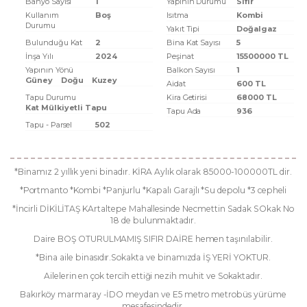
Banyo Sayısı
1
Yapının Durumu
Sıfır
Kullanım
Boş
Isıtma
Kombi
Durumu
Yakıt Tipi
Doğalgaz
Bulunduğu Kat
2
Bina Kat Sayısı
5
İnşa Yılı
2024
Peşinat
15500000 TL
Yapının Yönü
Balkon Sayısı
1
Güney
Doğu
Kuzey
Aidat
600 TL
Tapu Durumu
Kira Getirisi
68000 TL
Kat Mülkiyetli Tapu
Tapu Ada
936
Tapu - Parsel
502
*Binamız 2 yıllık yeni binadır. KİRA Aylık olarak 85000-100000TL dir.
*Portmanto *Kombi *Panjurlu *Kapalı Garajlı *Su depolu *3 cepheli
*İncirli DİKİLİTAŞ KArtaltepe Mahallesinde Necmettin Sadak SOkak No
18 de bulunmaktadır.
Daire BOŞ OTURULMAMIŞ SIFIR DAİRE hemen taşınılabilir.
*Bina aile binasıdır.Sokakta ve binamızda İŞ YERİ YOKTUR.
Ailelerin en çok tercih ettiği nezih muhit ve Sokaktadır.
Bakırköy marmaray -İDO meydan ve E5 metro metrobüs yürüme
mesafesindedir.