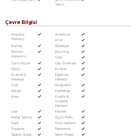
Yakın
Çevre Bilgisi
Alışveriş
Anaokulu
Merkezi
ATM
Banka
Belediye
Benzin
Bowling
Istasyonu
Cafe
Canlı Müzik
Cep Sineması
Disco
Eczane
Eczane &
Eğlence
Medikal
Merkezi
Fuar
İlköğretim
İtfaiye
Kafeterya
Kreş
Kuaför &
Güzellik
Merkezi
Lise
Market
Masaj Salonu
Oyun Parkı
Park
Polis Merkezi
Postane
Restorant
Sağlık Ocağı
Semt Pazarı