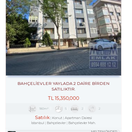
BAHÇELİEVLER YAYLADA 2 DAİRE BİRDEN
SATILIKTIR.
TL
15,350,000
180m²
5
2
2
Satılık
Konut
Apartman Dairesi
İstanbul
Bahçelievler
Bahçelievler Mah.
MELTEM ÖNDER