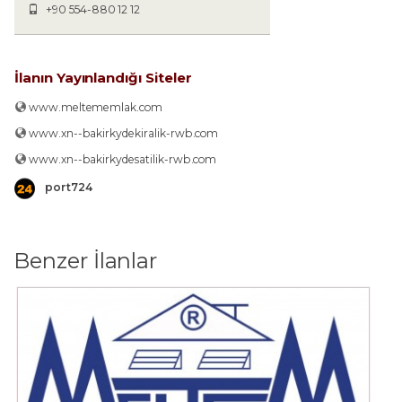
+90 554-880 12 12
İlanın Yayınlandığı Siteler
www.meltememlak.com
www.xn--bakirkydekiralik-rwb.com
www.xn--bakirkydesatilik-rwb.com
port724
Benzer İlanlar