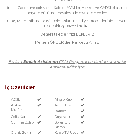
İncirli Caddesine çok yakın Kafeler.AVM ler.Market ve ÇARŞI el altında
heryere yürüme mesafesinde çok tercih edilen.
ULAŞIMI münibüs -Taksi- Dolmuşlar- Belediye Otobüslerinin heryere
BOL Olduğu semt İNCİRLİ
Değerli taleplerinizi BEKLERİZ
Meltem ÖNDER'den Randevu Alınız.
Bu ilan
Emlak Asistanım
CRM Programı tarafından otomatik
entegre edilmiştir.
İç Özellikler
ADSL
Ahşap Kapı
Ankastre
Asma Tavan
Mutfak
Balkon
Çelik Kapı
Duşakabin
Gömme Dolap
Görüntülü
Diafon
Granit Zemin
Kablo TV-Uydu