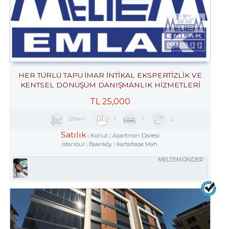
HER TÜRLÜ TAPU İMAR İNTİKAL EKSPERTİZLİK VE
KENTSEL DÖNÜŞÜM DANIŞMANLIK HİZMETLERİ
TL
25,000
120m²
3
1
2
Satılık
Konut
Apartman Dairesi
İstanbul
Bakırköy
Kartaltepe Mah.
MELTEM ÖNDER