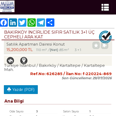
Facebook
LinkedIn
Twitter
WhatsApp
Telegram
Share
BAKIRKÖY İNCİRLİDE SIFIR SATILIK 3+1 ÜÇ
CEPHELİ ARA KAT
Satılık Apartman Dairesi Konut
15,200,000 TL
110 m²
/
(Net)
85 m²
3 + 1
Türkiye İstanbul / Bakırköy
/ Kartaltepe
/ Kartaltepe
Mah.
Ref.No:
626285
/ İlan No:
f-220224-869
Son Güncelleme:
29/07/2026
Yazdır (PDF)
Ana Bilgi
Oda Sayısı
3
Salon Sayısı
1