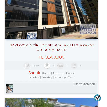
BAKIRKÖY İNCİRLİDE SIFIR 3+1 AKILLI 2. ARAKAT
OTURUMA HAZIR
TL
18,500,000
115m²
3
1
2
Satılık
Konut
Apartman Dairesi
İstanbul
Bakırköy
Kartaltepe Mah.
MELTEM ÖNDER