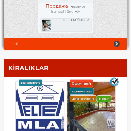
Продажа
квартира
Istanbul
Bakırköy
MELTEM ÖNDER
1 - 3
KİRALIKLAR
Возможность
Срочный
Возможность
Цена снижена
Новый