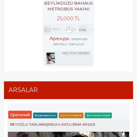
BEYLİKDÜZÜ BAHAUS
METROBÜS YAKINI
GÜVENLİKLİ SİTEDE
25,000 TL
2+1
60m²
2
1
1
Аренда
квартира
Istanbul
Esenyurt
MELTEM ÖNDER
ARSALAR
Срочный
Возможность
Цена снижена
Для инвестиций
BEYOĞLU TARLABAŞINDA 4 KATLI BINA ARSASI