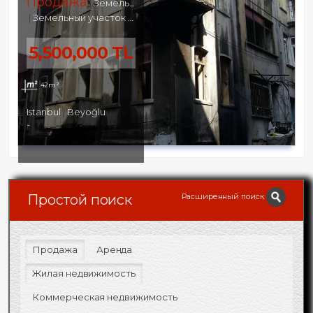
Продажа
Земельный участок
Земельный участок под жилую и коммерческую застройку
5,500,000 TL
42m²
Istanbul
Beyoğlu
-
Расширенный поиск
Простой поиск
Продажа
Аренда
Жилая недвижимость
Коммерческая недвижимость