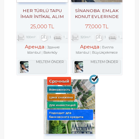
HER TÜRLÜ TAPU
SİNANOBA: EMLAK
İMAR İNTİKAL ALIM
KONUT EVLERINDE
SATIM KİRALAMA
KİRALIK VİLLA 3+1
25,000 TL
77,000 TL
ARACILIK VE
EKSPERTİZLİK ILE
100m²
3
1
2
320m²
3
1
2
KENTSEL DÖNÜŞÜM
DANIŞMANLIK
Аренда
Аренда
Здание
Вилла
HİZMETLERİ
Istanbul
Bakırköy
Istanbul
Büyükçekmece
MELTEM ÖNDER
MELTEM ÖNDER
Срочный
Возможность
Цена снижена
Для инвестиций
Подходит для
банковского кредита