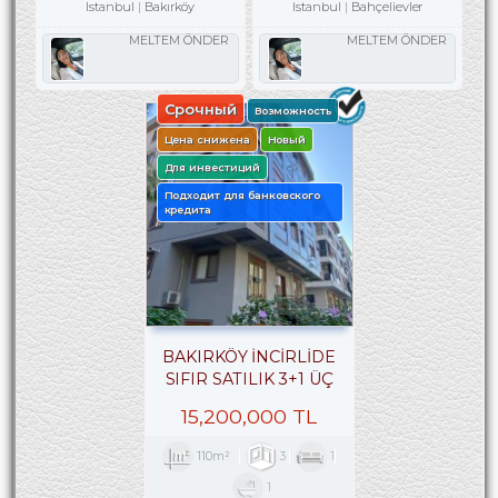
Istanbul
Bakırköy
Istanbul
Bahçelievler
MELTEM ÖNDER
MELTEM ÖNDER
Срочный
Возможность
Цена снижена
Новый
Для инвестиций
Подходит для банковского
кредита
BAKIRKÖY İNCİRLİDE
SIFIR SATILIK 3+1 ÜÇ
CEPHELİ ARA KAT
15,200,000 TL
110m²
3
1
1