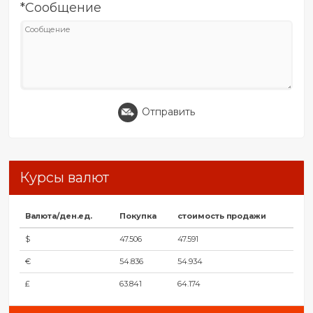
*Сообщение
Отправить
Курсы валют
Валюта/ден.ед.
Покупка
стоимость продажи
$
47.506
47.591
€
54.836
54.934
£
63.841
64.174