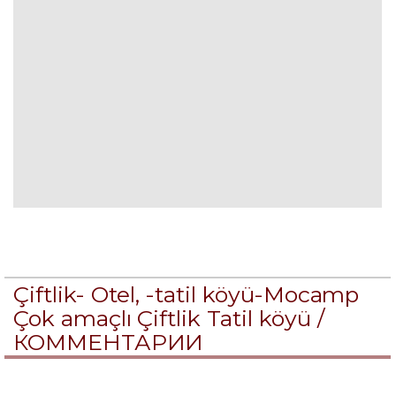
Çiftlik- Otel, -tatil köyü-Mocamp
Çok amaçlı Çiftlik Tatil köyü /
КОММЕНТАРИИ