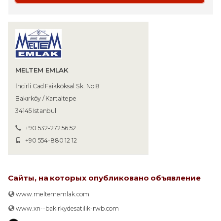
MELTEM EMLAK
İncirli Cad.Faikköksal Sk. No:8
Bakırköy / Kartaltepe
34145 Istanbul
+90 532-272 56 52
+90 554-880 12 12
Сайты, на которых опубликовано объявление
www.meltememlak.com
www.xn--bakirkydesatilik-rwb.com