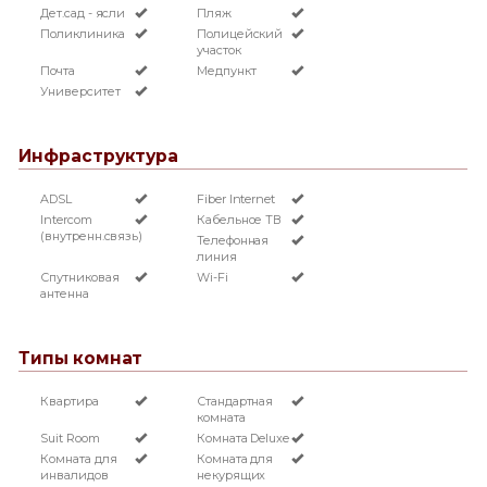
Дет.сад - ясли
Пляж
Поликлиника
Полицейский
участок
Почта
Медпункт
Университет
Инфраструктура
ADSL
Fiber Internet
Intercom
Кабельное ТВ
(внутренн.связь)
Телефонная
линия
Спутниковая
Wi-Fi
антенна
Типы комнат
Квартира
Стандартная
комната
Suit Room
Комната Deluxe
Комната для
Комната для
инвалидов
некурящих