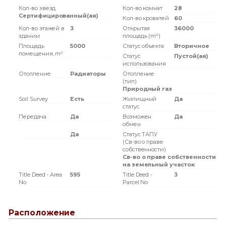
Кол-во звезд
Кол-во комнат
28
Сертифицированный(ая)
Кол-во кроватей
60
Кол-во этажей в
3
Открытая
36000
здании
площадь (m²)
Площадь
5000
Статус объекта
Вторичное
помещения, m²
Статус
Пустой(ая)
использования
Отопление
Радиаторы
Отопление
(тип)
Природный газ
Soil Survey
Есть
Жилищный
Да
статус
Передача
Да
Возможен
Да
обмен
Да
Статус ТАПУ
(Св-во о праве
собственности)
Св-во о праве собственности
на земельный участок
Title Deed - Area
595
Title Deed -
3
No
Parcel No
Расположение