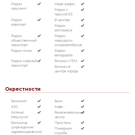
Рядом
Море рядом
проспект
Рядом с
трассой Е5
Рядом
В центре
аэропорт
Рядом
автотрасса
Рядом
Рядом
общественный
маршруты
транспорт
микроавтобусов
Рядом пляж
Рядом
автодорога
Рядом морской
Близко к TEM
транспорт
Близко от
центра города
Окрестности
Банкомат
Банк
АЗС
Кафе
Аптека/
Развлекательный
Мед.пункт
центр
Больница
Пристань
(учреждение
Пожарная
здравоохранения)
служба