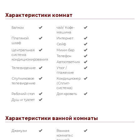
Характеристики комнат
Балкон
чай/ Кофе-
машина
Платяной
Интернет
шкаф
Сейф
Центральная
Мини-бар
система
Телефон
кондиционирования
Автоответчик
Телевидение
Утюг /
глажение
Спутниковое
Кондиционер
телевидение
(Сплит-
система)
Рабочий стол
Доп.кровать
Душ и туалет
Характеристики ванной комнаты
Джакузи
Ванная
комната с