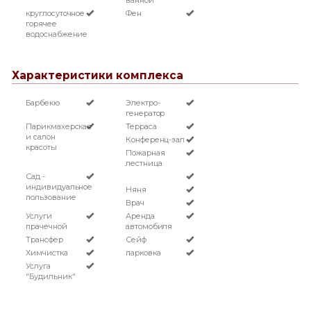
ванной
круглосуточное
Фен
горячее
водоснабжение
Характеристики комплекса
Барбекю
Электро-
генератор
Парикмахерская
Терраса
и салон
Конференц-зал
красоты
Пожарная
лестница
Сад -
индивидуальное
Няня
пользование
Врач
Услуги
Аренда
прачечной
автомобиля
Трансфер
Сейф
Химчистка
парковка
Услуга
"Будильник"