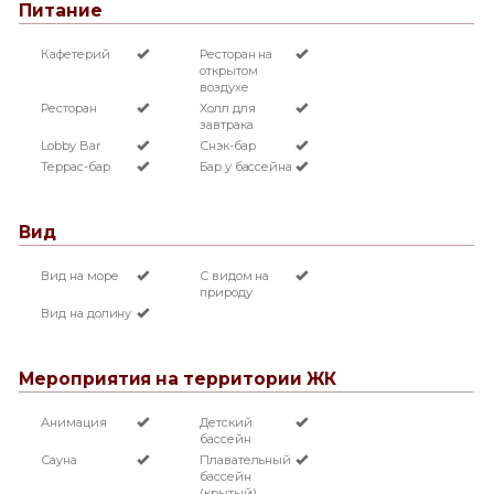
Питание
Кафетерий
Ресторан на
открытом
воздухе
Ресторан
Холл для
завтрака
Lobby Bar
Снэк-бар
Террас-бар
Бар у бассейна
Вид
Вид на море
С видом на
природу
Вид на долину
Мероприятия на территории ЖК
Анимация
Детский
бассейн
Сауна
Плавательный
бассейн
(крытый)