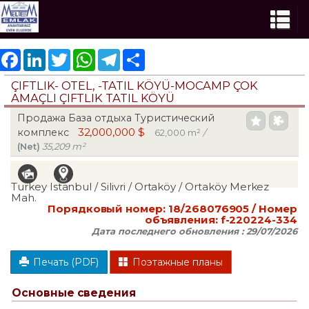
Facebook
LinkedIn
Twitter
WhatsApp
Telegram
Share
ÇIFTLIK- OTEL, -TATIL KÖYÜ-MOCAMP ÇOK
AMAÇLI ÇIFTLIK TATIL KÖYÜ
Продажа База отдыха Туристический
32,000,000 $
комплекс
62,000 m²
/
(Net)
35,209 m²
Turkey Istanbul / Silivri
/ Ortaköy
/ Ortaköy Merkez
Mah.
Порядковый номер:
18/268076905
/ Номер
объявления:
f-220224-334
Дата последнего обновления :
29/07/2026
Печать (PDF)
Поэтажные планы
Основные сведения