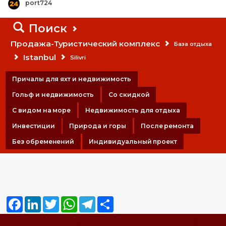
port724
Поиск
Продажа-Туристический комплекс
База отдыха
Istanbul
Silivri
Причалы для яхт и недвижимость
Гольф и недвижимость
Со скидкой
С видом на море
Недвижимость для отдыха
Инвестиции
Природа и горы
После ремонта
Без обременений
Индивидуальный проект
Facebook
LinkedIn
Twitter
WhatsApp
Telegram
Share