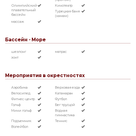
Олимпийский
Кинотеатр
плавательный
Турецкая баня
бассейн
(хамам)
массаж
Бассейн - Море
шезлонг
матрас
зонт
Мероприятия в окрестностях
Аэробика
Верховая езда
Велосипед
Катамаран
Фитнес-центр
Футбол
Гольф
Бег трусцой
Мини гольф
Водная
гимнастика
Подъемник
Теннис
Волейбол