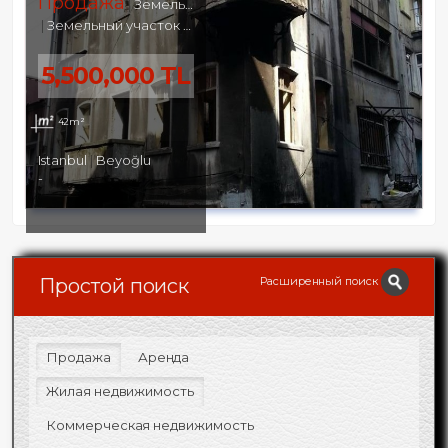
Продажа
Земельный участок
Земельный участок под жилую и коммерческую застройку
5,500,000 TL
42m²
Istanbul
Beyoğlu
-
Расширенный поиск
Простой поиск
Продажа
Аренда
Жилая недвижимость
Коммерческая недвижимость