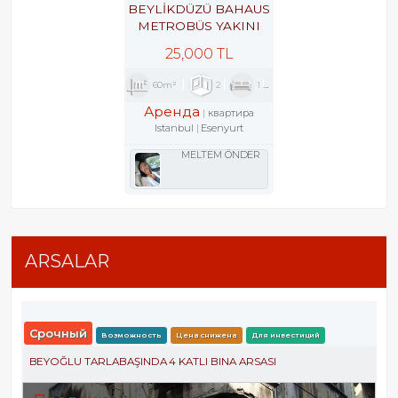
BEYLİKDÜZÜ BAHAUS
METROBÜS YAKINI
GÜVENLİKLİ SİTEDE
25,000 TL
2+1
60m²
2
1
1
Аренда
квартира
Istanbul
Esenyurt
MELTEM ÖNDER
ARSALAR
Срочный
Возможность
Цена снижена
Для инвестиций
BEYOĞLU TARLABAŞINDA 4 KATLI BINA ARSASI