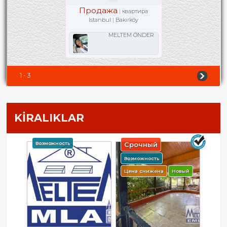
Продажа
квартира
Istanbul
Bakırköy
MELTEM ÖNDER
1 - 3
KİRALIKLAR
Возможность
Срочный
Возможность
Цена снижена
Новый