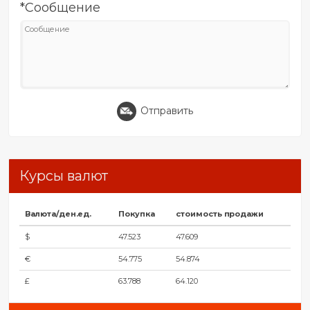
*Сообщение
Отправить
Курсы валют
Валюта/ден.ед.
Покупка
стоимость продажи
$
47.523
47.609
€
54.775
54.874
£
63.788
64.120