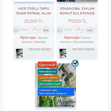
HER TÜRLÜ TAPU
SİNANOBA: EMLAK
İMAR İNTİKAL ALIM
KONUT EVLERINDE
SATIM KİRALAMA
KİRALIK VİLLA 3+1
25,000 TL
77,000 TL
ARACILIK VE
EKSPERTİZLİK ILE
100m²
3
1
2
320m²
3
1
2
KENTSEL DÖNÜŞÜM
DANIŞMANLIK
Аренда
Аренда
Здание
Вилла
HİZMETLERİ
Istanbul
Bakırköy
Istanbul
Büyükçekmece
MELTEM ÖNDER
MELTEM ÖNDER
Срочный
Возможность
Цена снижена
Для инвестиций
Подходит для
банковского кредита