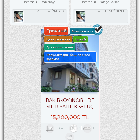
Istanbul
Bakırköy
Istanbul
Bahçelievler
MELTEM ÖNDER
MELTEM ÖNDER
Срочный
Возможность
Цена снижена
Новый
Для инвестиций
Подходит для банковского
кредита
BAKIRKÖY İNCİRLİDE
SIFIR SATILIK 3+1 ÜÇ
CEPHELİ ARA KAT
15,200,000 TL
110m²
3
1
1