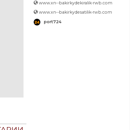
www.xn--bakirkydekiralik-rwb.com
www.xn--bakirkydesatilik-rwb.com
port724
ТАРИИ