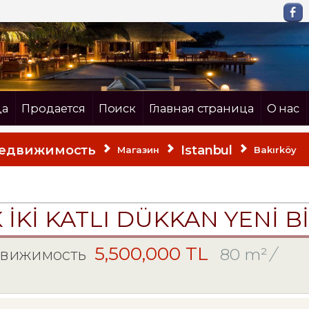
да
Продается
Поиск
Главная страница
О нас
недвижимость
Istanbul
Магазин
Bakırköy
K İKİ KATLI DÜKKAN YENİ B
5,500,000 TL
80 m²
/
движимость