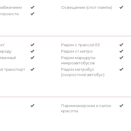
снабжением
Освещение (спот-лампы)
опасности
кт
Рядом с трассой Е5
рироду
Рядом ст.метро
твенный
Рядом маршруты
микроавтобусов
й транспорт
Рядом метробус
(скоростной автобус)
Парикмахерская и салон
красоты