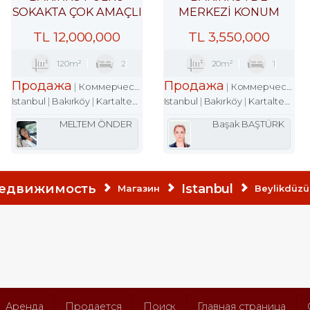
SOKAKTA ÇOK AMAÇLI
MERKEZİ KONUM
ÇARŞI DÜKKANI
İŞHANINDA ACİL
TL
12,000,000
TL
3,550,000
SATILIK DÜKKAN
120m²
2
20m²
1
Продажа
Продажа
Магазин
Коммерческая недвижимость
Магазин
Коммерческая недвижимость
Istanbul
Bakırköy
Kartaltepe Mah.
Istanbul
Bakırköy
Kartaltepe Mah.
MELTEM ÖNDER
Başak BAŞTÜRK
недвижимость
Istanbul
Магазин
Beylikdüzü
Аренда
Продается
Поиск
Главная страница