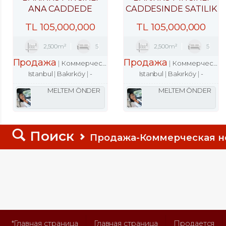
ANA CADDEDE
CADDESINDE SATILIK
2200M2 YENİ BİNADA
2200M2 ACİL DÜKKAN
TL
105,000,000
TL
105,000,000
DÜKKAN
2,500m²
5
2,500m²
5
Продажа
Продажа
Коммерческая недвижимость
Магазин
Коммерческая недвижимость
Istanbul
Bakırköy
-
Istanbul
Bakırköy
-
MELTEM ÖNDER
MELTEM ÖNDER
Поиск
Продажа-Коммерческая 
*Главная страница
Главная страница
Продается