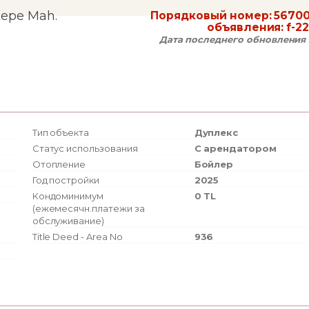
tepe Mah.
Порядковый номер:
56700
объявления:
f-2
Дата последнего обновления 
Тип объекта
Дуплекс
Статус использования
С арендатором
Отопление
Бойлер
Год постройки
2025
Кондоминимум
0 TL
(ежемесячн.платежи за
обслуживание)
Title Deed - Area No
936