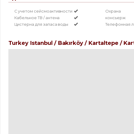
С учетом сейсмоактивности
Охрана
Кабельное ТВ / антена
консьерж
Цистерна для запаса воды
Телефонная л
Turkey Istanbul / Bakırköy
/ Kartaltepe
/ Kar