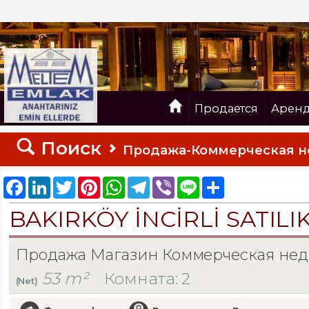
Продается
Арен
Поиск
Продажа-Коммерческая 
Facebook
LinkedIn
Twitter
Pinterest
WhatsApp
Telegram
Viber
Line
Share
BAKIRKÖY İNCİRLİ SATILI
Продажа Магазин Коммерческая не
53 m²
Комната: 2
(Net)