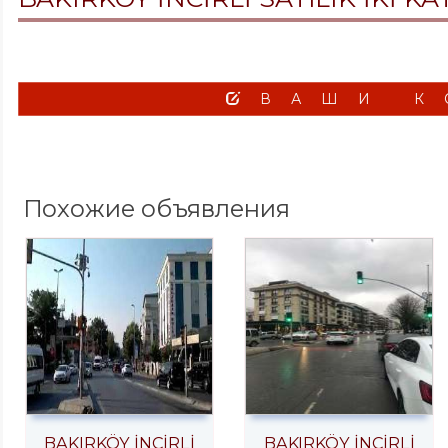
ВАШИ К
Похожие объявления
BAKIRKÖY İNCİRLİ
BAKIRKÖY İNCİRLİ