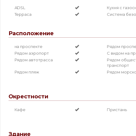
ADSL
Кухня с газо
Терраса
Система без
Расположение
на проспекте
Рядом проспе
Рядом аэропорт
С видом на п
Рядом автотрасса
Рядом общес
транспорт
Рядом пляж
Рядом морско
Окрестности
Кафе
Пристань
Здание