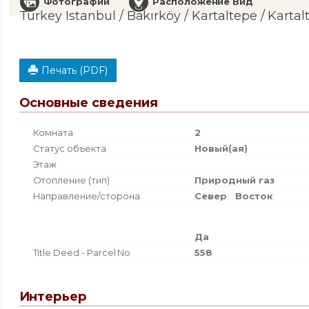
Фотографии
Расположение Вид
Turkey Istanbul / Bakırköy
/ Kartaltepe
/ Kartal
Печать (PDF)
Основные сведения
Комната
2
Статус объекта
Новый(ая)
Этаж
Отопление (тип)
Природный газ
Направление/сторона
Север
Восток
Да
Title Deed - Parcel No
558
Интерьер