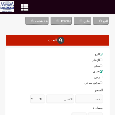
للبيع
تجاري
Istanbul
بناء متكامل
البحث
للبيع
للإيجار
سكن
تجاري
زمین
مرفق سياحي
السعر
مساحة