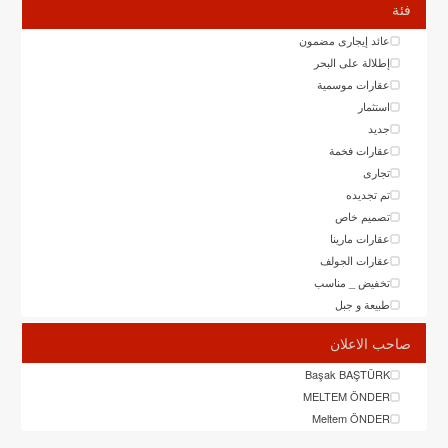
فئة
عائد إيجارى مضمون
إطلالة على البحر
عقارات موسمية
استثمار
جديد
عقارات فخمة
تجارى
تم تجديده
تصميم خاص
عقارات مارينا
عقارات الجولف
تخفيض _ مناسب
طبيعة و جبل
صاحب الاعلان
Başak BAŞTÜRK
MELTEM ÖNDER
Meltem ÖNDER