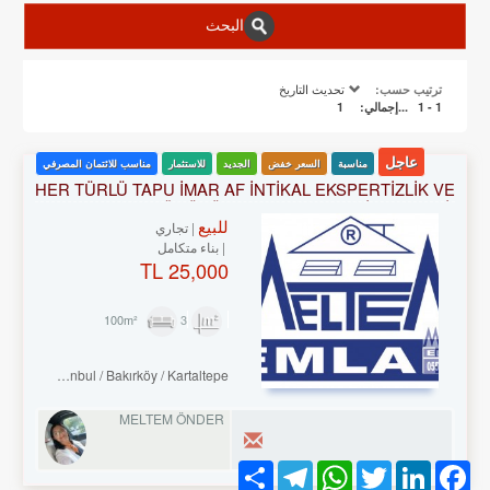
البحث
تحديث التاريخ
ترتيب حسب:
1 - 1
...إجمالي:
1
عاجل
مناسبة
السعر خفض
الجديد
للاستثمار
مناسب للائتمان المصرفي
HER TÜRLÜ TAPU İMAR AF İNTİKAL EKSPERTİZLİK VE
KENTSEL DÖNÜŞÜM DANIŞMANLIK HİZMETLERİ-
للبيع
ALIM . SATIM. KİRALAMA DA 34 YILLIK TECRÜBE.
تجاري
بناء متكامل
25,000 TL
3
100m²
Turkey Istanbul / Bakırköy
/ Kartaltepe
MELTEM ÖNDER
Share
Telegram
WhatsApp
Twitter
LinkedIn
Facebook