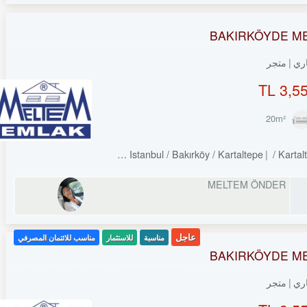
BAKIRKÖYDE ME
ري
متجر
3,55
Turkey Istanbul / Bakırköy
/ Kartaltepe
/ Kartal
MELTEM ÖNDER
عاجل
مناسبة
للاستثمار
مناسب للائتمان المصرفي
BAKIRKÖYDE ME
ري
متجر