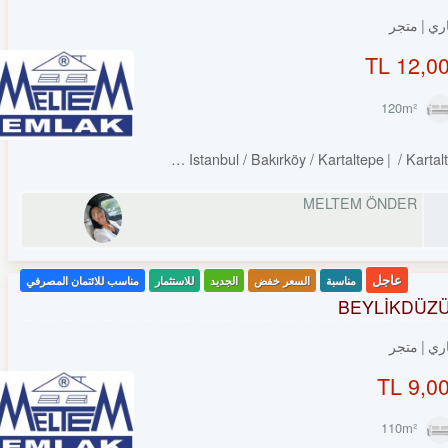
ري
متجر
12,000
Turkey Istanbul / Bakırköy
/ Kartaltepe
/ Kartal
MELTEM ÖNDER
عاجل
مناسبة
السعر خفض
الجديد
للاستثمار
مناسب للائتمان المصرفي
BEYLİKDÜZÜ
ري
متجر
9,00