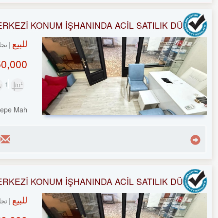
RKEZİ KONUM İŞHANINDA ACİL SATILIK DÜKKAN
للبيع
تجا
0,000 TL
1
20m²
tepe Mah.
RKEZİ KONUM İŞHANINDA ACİL SATILIK DÜKKAN
للبيع
تجا