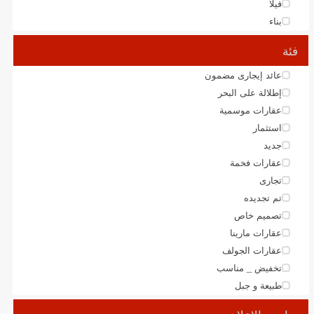
فيلا
بناء
فئة
عائد إيجارى مضمون
إطلالة على البحر
عقارات موسمية
استثمار
جديد
عقارات فخمة
تجارى
تم تجديده
تصميم خاص
عقارات مارينا
عقارات الجولف
تخفيض _ مناسب
طبيعة و جبل