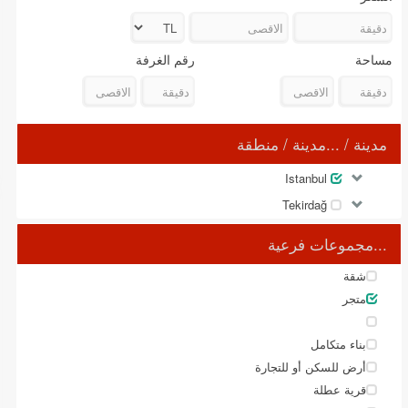
مساحة
رقم الغرفة
مدينة / ...مدينة / منطقة
Istanbul
Tekirdağ
...مجموعات فرعية
شقة
متجر
بناء متكامل
أرض للسكن أو للتجارة
قرية عطلة