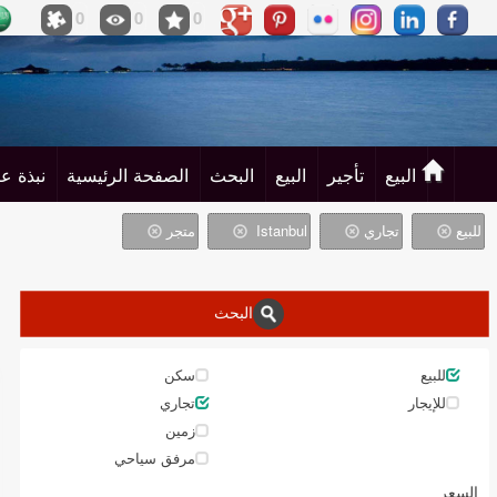
0
0
0
البيع
تأجير
البيع
البحث
الصفحة الرئيسية
نبذة عن
للبيع
تجاري
Istanbul
متجر
البحث
للبيع
سكن
للإيجار
تجاري
زمین
مرفق سياحي
السعر