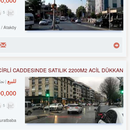
5
2,500m²
y
/ Ataköy
CİRLİ CADDESINDE SATILIK 2200M2 ACİL DÜKKAN
للبيع
تجا
,000 TL
5
2,500m²
uratbaba