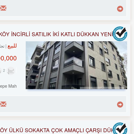
ÖY İNCİRLİ SATILIK İKİ KATLI DÜKKAN YENİ BİNA
للبيع
تجا
0,000 TL
2
80m²
tepe Mah.
ÖY ÜLKÜ SOKAKTA ÇOK AMAÇLI ÇARŞI DÜKKANI