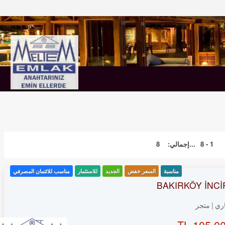
1 - 8
...إجمالي:
8
مناسبة
السعر خفض
الجديد
للاستثمار
مناسب للائتمان المصرفي
BAKIRKÖY İNCİ
ري
متجر
105,000