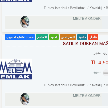
Turkey Istanbul / Beylikdüzü
/ Kavaklı
/ B
MELTEM ÖNDER
عاجل
مناسبة
السعر خفض
الجديد
للاستثمار
مناسب للائتمان المصرفي
SATILIK DÜKKAN-MA
ري
متجر
4,50
Turkey Istanbul / Beylikdüzü
/ Kavaklı
/ B
MELTEM ÖNDER