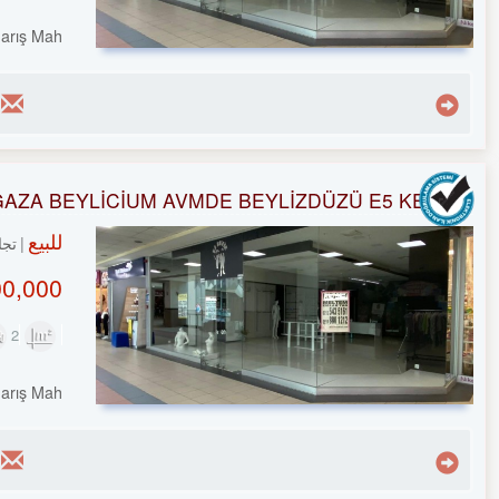
arış Mah.
ĞAZA BEYLİCİUM AVMDE BEYLİZDÜZÜ E5 KENARI
للبيع
تجا
0,000 TL
2
60m²
arış Mah.