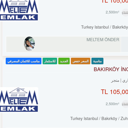
Turkey Istanbul / Bakırkö
MELTEM ÖNDER
مناسبة
السعر خفض
الجديد
للاستثمار
مناسب للائتمان المصرفي
BAKIRKÖY İN
ري
متجر
105,000
Turkey Istanbul / Bakırköy
/ Zuh